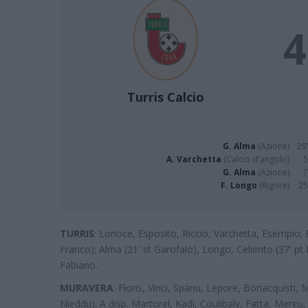
4
Turris Calcio
G. Alma
(Azione)
29'
A. Varchetta
(Calcio d'angolo)
5
G. Alma
(Azione)
7
F. Longo
(Rigore)
25
TURRIS
: Lonoce, Esposito, Riccio, Varchetta, Esempio; Fa
Franco); Alma (21' st Garofalo), Longo, Celiento (37' pt 
Fabiano.
MURAVERA
: Floris, Vinci, Spanu, Lepore, Bonacquisti, M
Nieddu). A disp. Martorel, Kadi, Coulibaly, Fatta, Mereu, 