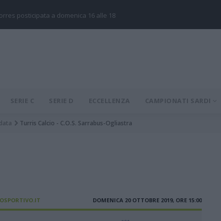
Torres posticipata a domenica 16 alle 18
SERIE C
SERIE D
ECCELLENZA
CAMPIONATI SARDI
data
Turris Calcio - C.O.S. Sarrabus-Ogliastra
IOSPORTIVO.IT
DOMENICA 20 OTTOBRE 2019, ORE 15:00