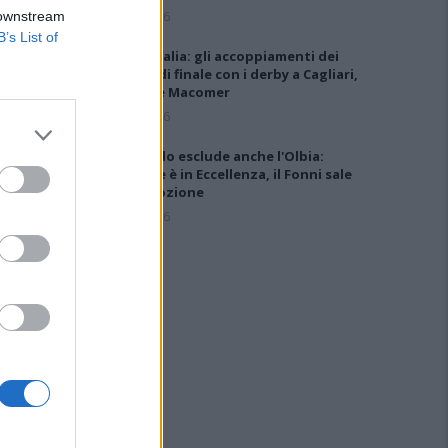
5 Ago 2026
 downstream
B’s List of
Coppa Italia: gli accoppiamenti dei
16esimi di finale con i derby a Cagliari,
Sassari e Macomer
5 Ago 2026
Il CR sardo esclude anche l'Olbia:
l'Usinese è in Eccellenza, il Fonni sale
in Promozione
5 Ago 2026