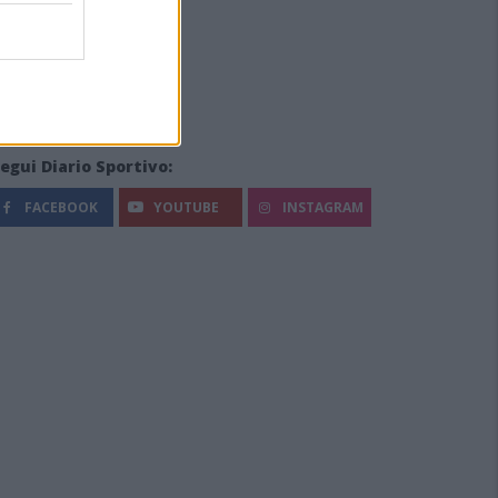
egui Diario Sportivo:
FACEBOOK
YOUTUBE
INSTAGRAM