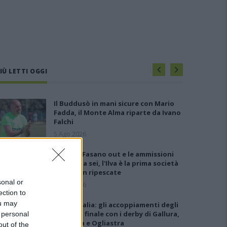
IÙ LETTI OGGI
Il Buddusò in mani sicure con Mario
Fadda, il Monte Alma riparte da Ivano
Falchi
5 Ago 2026
Anche il Fasano out e le ammissioni
salgono a sei, l'Ilva è la prima società
tra le non ripescate
sonal or
5 Ago 2026
ection to
ou may
Coppa Italia: gli accoppiamenti degli
ottavi di finale con i derby di Gallura,
 personal
Barbagia e Ogliastra
out of the