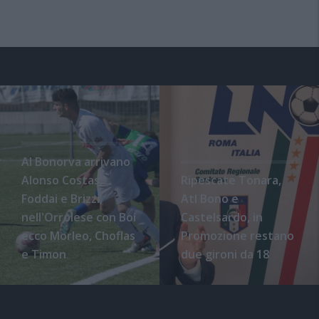
Al Bonorva arrivano
Alonso Costas,
Ripescate Tonara,
Foddai e Brizzi,
Atl Bono e
nell'Orrolese con Boi
Castelsardo, in
ecco Morleo, Choflas
Promozione restano
e Timon
due gironi da 18