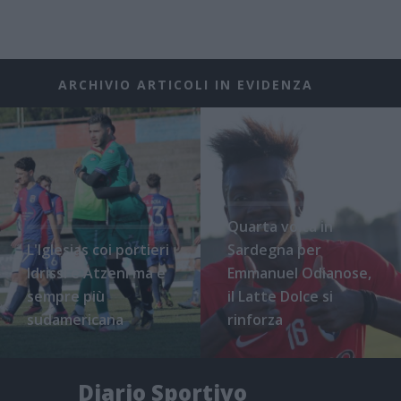
ARCHIVIO ARTICOLI IN EVIDENZA
Quarta volta in
L'Iglesias coi portieri
Sardegna per
Idrissi e Atzeni ma è
Emmanuel Odianose,
sempre più
il Latte Dolce si
sudamericana
rinforza
Diario Sportivo