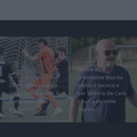
Barisardo, il
presidente Ibba ha
Colpo Villamassargia
scelto il tecnico e
con la punta Suella, il
per Vittorio De Carlo
Bonorva prende
c'è una seconda
anche Fois
chance