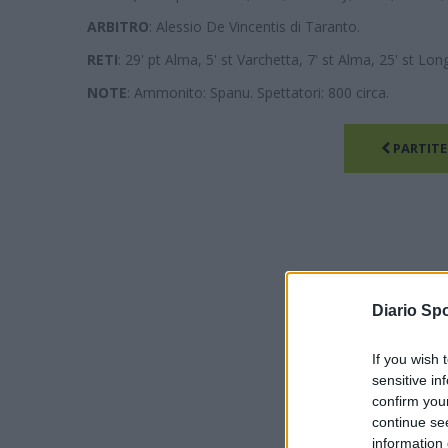
ARBITRO
: Alessio De Vincentis di Taranto.
RETI
: 29' pt Alma, 5' st Varchetta, 7' st Alma, 25' st Long
NOTE
: Ammonito: Spanu. Spettatori: 800 circa.
PARTITE
Diario Spo
If you wish 
sensitive in
confirm you
continue se
information 