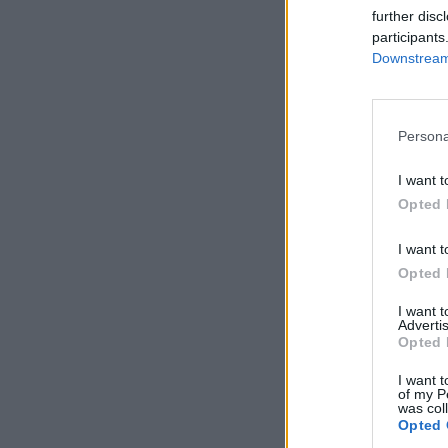
further disc
participants
Downstream 
Persona
I want t
Opted 
I want t
Opted 
I want 
Advertis
Opted 
I want t
of my P
was col
Opted 