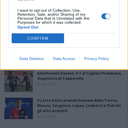
9 Ago 2026
I want to opt-out of Collection, Use,
Retention, Sale, and/or Sharing of my
Personal Data that Is Unrelated with the
La COS approda a Barisardo tra conferme,
Purposes for which it was collected.
nuovi volti e mister Loi a fare da filo
Opted Out
conduttore
9 Ago 2026
CONFIRM
L'Accademia Sulcitana prende il mediano
Puddu, allo Jerzu l'attaccante Bebo Atzori
10 Ago 2026
Data Deletion
Data Access
Privacy Policy
Amichevole Ossese: 3-1 al Cagliari Primavera,
doppietta di Tapparello
8 Ago 2026
Il Latte Dolce prende Dumani dalla Torres,
Mascia, Sorgente, Lopes, Limberti e Cherchi
gli altri acquisti
8 Ago 2026