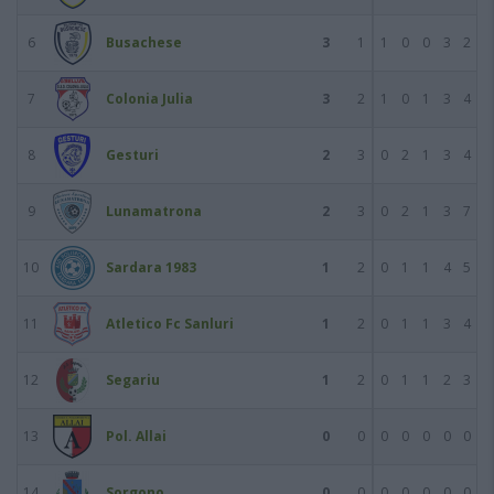
6
Busachese
3
1
1
0
0
3
2
7
Colonia Julia
3
2
1
0
1
3
4
8
Gesturi
2
3
0
2
1
3
4
9
Lunamatrona
2
3
0
2
1
3
7
10
Sardara 1983
1
2
0
1
1
4
5
11
Atletico Fc Sanluri
1
2
0
1
1
3
4
12
Segariu
1
2
0
1
1
2
3
13
Pol. Allai
0
0
0
0
0
0
0
14
Sorgono
0
0
0
0
0
0
0