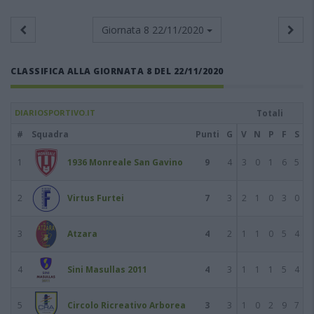
Giornata 8
22/11/2020
CLASSIFICA ALLA GIORNATA 8 DEL 22/11/2020
DIARIOSPORTIVO.IT
Totali
#
Squadra
Punti
G
V
N
P
F
S
1
1936 Monreale San Gavino
9
4
3
0
1
6
5
2
Virtus Furtei
7
3
2
1
0
3
0
3
Atzara
4
2
1
1
0
5
4
4
Sini Masullas 2011
4
3
1
1
1
5
4
5
Circolo Ricreativo Arborea
3
3
1
0
2
9
7