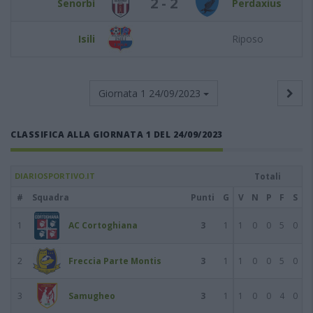
2 - 2
Senorbì
Perdaxius
Isili
Riposo
Giornata 1
24/09/2023
CLASSIFICA ALLA GIORNATA 1 DEL 24/09/2023
DIARIOSPORTIVO.IT
Totali
#
Squadra
Punti
G
V
N
P
F
S
1
AC Cortoghiana
3
1
1
0
0
5
0
2
Freccia Parte Montis
3
1
1
0
0
5
0
3
Samugheo
3
1
1
0
0
4
0