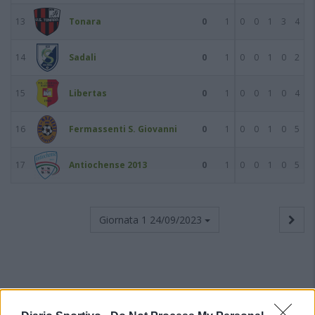
13
Tonara
0
1
0
0
1
3
4
14
Sadali
0
1
0
0
1
0
2
15
Libertas
0
1
0
0
1
0
4
16
Fermassenti S. Giovanni
0
1
0
0
1
0
5
17
Antiochense 2013
0
1
0
0
1
0
5
Giornata 1
24/09/2023