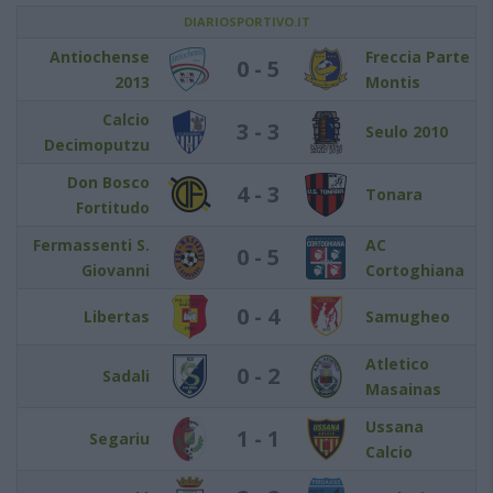
DIARIOSPORTIVO.IT
Antiochense
Freccia Parte
0 - 5
2013
Montis
Calcio
3 - 3
Seulo 2010
Decimoputzu
Don Bosco
4 - 3
Tonara
Fortitudo
Fermassenti S.
AC
0 - 5
Giovanni
Cortoghiana
0 - 4
Libertas
Samugheo
Atletico
0 - 2
Sadali
Masainas
Ussana
1 - 1
Segariu
Calcio