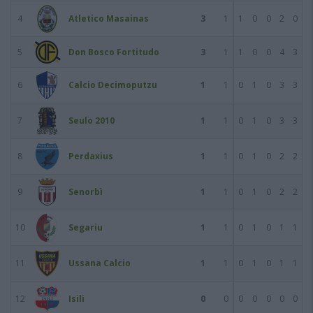
4
Atletico Masainas
3
1
1
0
0
2
0
5
Don Bosco Fortitudo
3
1
1
0
0
4
3
6
Calcio Decimoputzu
1
1
0
1
0
3
3
7
Seulo 2010
1
1
0
1
0
3
3
8
Perdaxius
1
1
0
1
0
2
2
9
Senorbì
1
1
0
1
0
2
2
10
Segariu
1
1
0
1
0
1
1
11
Ussana Calcio
1
1
0
1
0
1
1
12
Isili
0
0
0
0
0
0
0