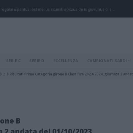
 regalai ispantus: est mellus scumiti apitzus de is giòvunus o is…
SERIE C
SERIE D
ECCELLENZA
CAMPIONATI SARDI
2
Risultati Prima Categoria girone B Classifica 2023/2024, giornata 2 anda
rone B
a 2 andata del 01/10/2023