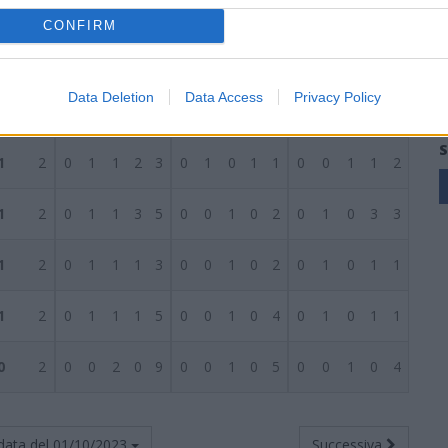
3
2
1
0
1
2
5
0
0
1
0
5
1
0
0
2
0
CONFIRM
1
2
0
1
1
4
5
0
1
0
3
3
0
0
1
1
2
Data Deletion
Data Access
Privacy Policy
1
2
0
1
1
4
5
0
1
0
2
2
0
0
1
2
3
S
1
2
0
1
1
2
3
0
1
0
1
1
0
0
1
1
2
1
2
0
1
1
3
5
0
0
1
0
2
0
1
0
3
3
1
2
0
1
1
1
3
0
0
1
0
2
0
1
0
1
1
1
2
0
1
1
1
5
0
0
1
0
4
0
1
0
1
1
0
2
0
0
2
0
9
0
0
1
0
5
0
0
1
0
4
data del
01/10/2023
Successiva