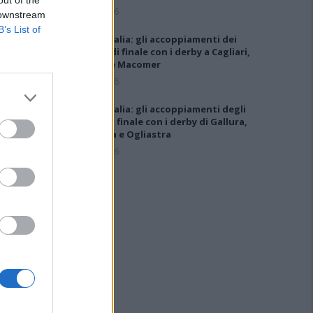
6 Ago 2026
 downstream
B’s List of
Coppa Italia: gli accoppiamenti dei
16esimi di finale con i derby a Cagliari,
Sassari e Macomer
5 Ago 2026
Coppa Italia: gli accoppiamenti degli
ottavi di finale con i derby di Gallura,
Barbagia e Ogliastra
5 Ago 2026