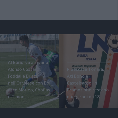
Al Bonorva arrivano
Alonso Costas,
Ripescate Tonara,
Foddai e Brizzi,
Atl Bono e
nell'Orrolese con Boi
Castelsardo, in
ecco Morleo, Choflas
Promozione restano
e Timon
due gironi da 18