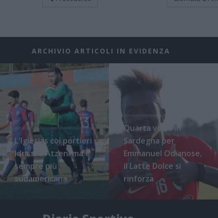
ARCHIVIO ARTICOLI IN EVIDENZA
Quarta volta in
L'Iglesias coi portieri
Sardegna per
Idrissi e Atzeni ma è
Emmanuel Odianose,
sempre più
il Latte Dolce si
sudamericana
rinforza