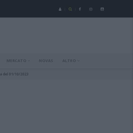
Serie C - Coppa Italia: Spezia-Torres posticipata a domenica 16 a
MERCATO
NOVAS
ALTRO
ta del 01/10/2023