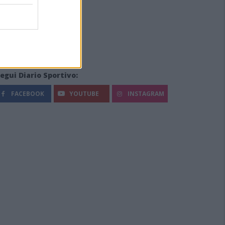
egui Diario Sportivo:
FACEBOOK
YOUTUBE
INSTAGRAM