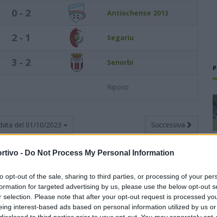
0 - 2
Antiochense 2013
2 - 1
Segariu
3 - 2
Senorbì
P
Riposo
data del
01/10/2023
Successiva
rtivo -
Do Not Process My Personal Information
to opt-out of the sale, sharing to third parties, or processing of your per
Totali
Casa
Trasferta
formation for targeted advertising by us, please use the below opt-out s
r selection. Please note that after your opt-out request is processed y
nti
G
V
N
P
F
S
V
N
P
F
S
V
N
P
F
S
eing interest-based ads based on personal information utilized by us or
disclosed to third parties prior to your opt-out. You may separately opt-