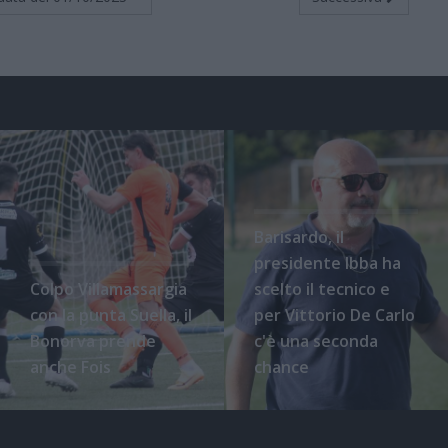
Barisardo, il
presidente Ibba ha
Colpo Villamassargia
scelto il tecnico e
con la punta Suella, il
per Vittorio De Carlo
Bonorva prende
c'è una seconda
anche Fois
chance