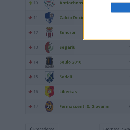
10
Antiochense 2013
11
Calcio Decimoputzu
12
Senorbì
13
Segariu
14
Seulo 2010
15
Sadali
16
Libertas
17
Fermassenti S. Giovanni
Precedente
Giornata 2
An