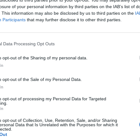
6
2
2
0
0
7
1
1
0
0
2
1
1
0
0
5
0
losure of your personal information by third parties on the IAB’s list of
. This information may also be disclosed by us to third parties on the
IA
4
2
1
1
0
6
1
0
1
0
1
1
1
0
0
5
0
Participants
that may further disclose it to other third parties.
4
2
1
1
0
6
2
1
0
0
4
0
0
1
0
2
2
l Data Processing Opt Outs
4
2
1
1
0
5
1
0
1
0
1
1
1
0
0
4
0
o opt-out of the Sharing of my personal data.
4
2
1
1
0
4
3
1
0
0
3
2
0
1
0
1
1
In
o opt-out of the Sale of my Personal Data.
3
1
1
0
0
2
0
0
0
0
0
0
1
0
0
2
0
In
3
1
1
0
0
3
2
1
0
0
3
2
0
0
0
0
0
to opt-out of processing my Personal Data for Targeted
ing.
In
3
2
1
0
1
6
6
1
0
0
4
3
0
0
1
2
3
o opt-out of Collection, Use, Retention, Sale, and/or Sharing
ersonal Data that Is Unrelated with the Purposes for which it
3
2
1
0
1
5
5
1
0
0
2
1
0
0
1
3
4
lected.
Out