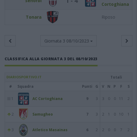
1 - 4
Senorbì
Cortoghiana
Tonara
Riposo
Giornata 3
08/10/2023
CLASSIFICA ALLA GIORNATA 3 DEL 08/10/2023
DIARIOSPORTIVO.IT
Totali
#
Squadra
Punti
G
V
N
P
F
S
1
AC Cortoghiana
9
3
3
0
0
11
2
2
Samugheo
7
3
2
1
0
10
1
3
Atletico Masainas
6
2
2
0
0
7
2