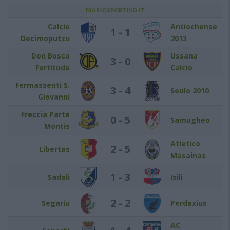
DIARIOSPORTIVO.IT
Calcio
Antiochense
1 - 1
Decimoputzu
2013
Don Bosco
Ussana
3 - 0
Fortitudo
Calcio
Fermassenti S.
3 - 4
Seulo 2010
Giovanni
Freccia Parte
0 - 5
Samugheo
Montis
Atletico
2 - 5
Libertas
Masainas
1 - 3
Sadali
Isili
2 - 2
Segariu
Perdaxius
AC