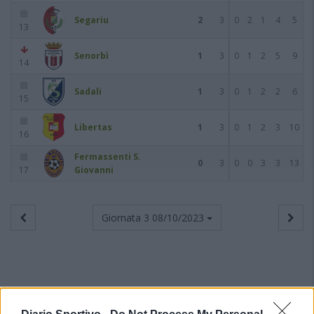
Segariu
2
3
0
2
1
4
5
13
Senorbì
1
3
0
1
2
5
9
14
Sadali
1
3
0
1
2
2
6
15
Libertas
1
3
0
1
2
3
10
16
Fermassenti S.
0
3
0
0
3
3
13
17
Giovanni
Giornata 3
08/10/2023