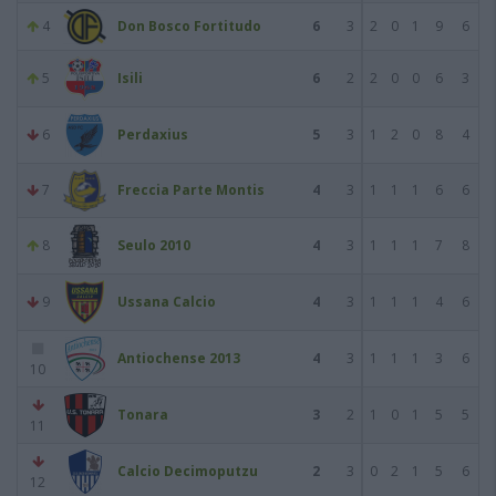
4
Don Bosco Fortitudo
6
3
2
0
1
9
6
5
Isili
6
2
2
0
0
6
3
6
Perdaxius
5
3
1
2
0
8
4
7
Freccia Parte Montis
4
3
1
1
1
6
6
8
Seulo 2010
4
3
1
1
1
7
8
9
Ussana Calcio
4
3
1
1
1
4
6
Antiochense 2013
4
3
1
1
1
3
6
10
Tonara
3
2
1
0
1
5
5
11
Calcio Decimoputzu
2
3
0
2
1
5
6
12