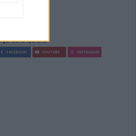
egui Diario Sportivo:
FACEBOOK
YOUTUBE
INSTAGRAM