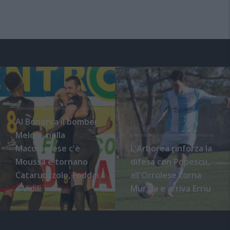
Al Bonorva il bomber
Meloni, nella
Macomerese c'è
L'Arborea rinforza la
Moussa e tornano
difesa con Popescu,
Cataruozzolo, Foddai
all'Orrolese torna
e Vidili
Murgia e arriva Erriu