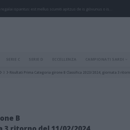
 regalai ispantus: est mellus scumiti apitzus de is giòvunus o is…
SERIE C
SERIE D
ECCELLENZA
CAMPIONATI SARDI
3
Risultati Prima Categoria girone B Classifica 2023/2024, giornata 3 rito
rone B
a 3 ritorno del 11/02/2024