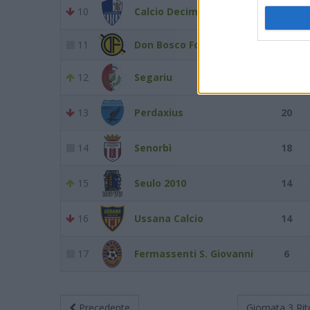
10
Calcio Decimoputzu
26
11
Don Bosco Fortitudo
22
12
Segariu
21
13
Perdaxius
20
14
Senorbì
18
15
Seulo 2010
14
16
Ussana Calcio
14
17
Fermassenti S. Giovanni
6
Precedente
Giornata 3
Rit