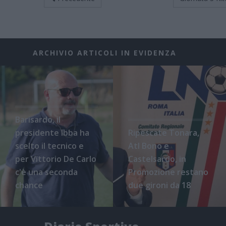
ARCHIVIO ARTICOLI IN EVIDENZA
Barisardo, il
presidente Ibba ha
Ripescate Tonara,
scelto il tecnico e
Atl Bono e
per Vittorio De Carlo
Castelsardo, in
c'è una seconda
Promozione restano
chance
due gironi da 18