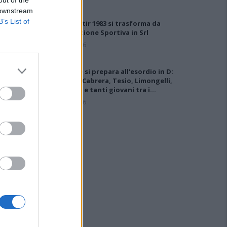
 downstream
B’s List of
Il Monastir 1983 si trasforma da
Associazione Sportiva in Srl
7 Ago 2026
L'Ossese si prepara all'esordio in D:
Forzati, Cabrera, Tesio, Limongelli,
Bolzicco e tanti giovani tra i…
7 Ago 2026