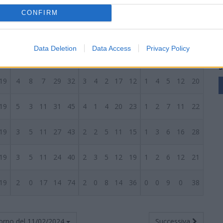
19
7
5
7
33
35
3
4
2
13
15
4
1
5
20
20
CONFIRM
19
6
4
9
31
35
5
2
2
19
12
1
2
7
12
23
Data Deletion
Data Access
Privacy Policy
19
5
6
8
25
33
4
4
2
15
15
1
2
6
10
18
S
19
4
8
7
29
32
3
4
2
17
12
1
4
5
12
20
19
5
3
11
31
45
4
1
4
20
23
1
2
7
11
22
19
3
5
11
27
43
2
2
5
11
15
1
3
6
16
28
19
3
5
11
24
40
2
3
5
12
19
1
2
6
12
21
19
2
0
17
14
74
2
0
8
14
36
0
0
9
0
38
orno del
11/02/2024
Successiva