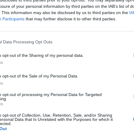
18
16
2
0
62
15
8
1
0
34
7
8
1
0
28
8
losure of your personal information by third parties on the IAB’s list of
. This information may also be disclosed by us to third parties on the
IA
19
12
4
3
49
19
6
3
1
25
10
6
1
2
24
9
Participants
that may further disclose it to other third parties.
19
10
5
4
38
26
5
3
1
19
11
5
2
3
19
15
l Data Processing Opt Outs
18
11
1
6
35
19
6
1
2
16
7
5
0
4
19
12
o opt-out of the Sharing of my personal data.
19
8
7
4
35
23
5
4
1
15
7
3
3
3
20
16
In
o opt-out of the Sale of my Personal Data.
19
8
6
5
39
35
6
1
2
25
16
2
5
3
14
19
In
19
7
6
6
37
33
3
3
4
19
21
4
3
2
18
12
to opt-out of processing my Personal Data for Targeted
ing.
In
18
8
3
7
28
26
5
0
4
15
11
3
3
3
13
15
o opt-out of Collection, Use, Retention, Sale, and/or Sharing
ersonal Data that Is Unrelated with the Purposes for which it
19
7
6
6
28
32
4
2
4
17
22
3
4
2
11
10
lected.
Out