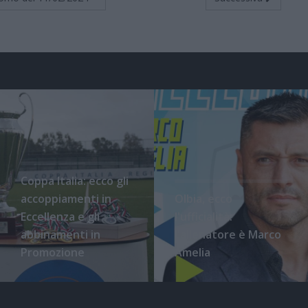
Coppa Italia: ecco gli
accoppiamenti in
Olbia, ecco
Eccellenza e gli
l'ufficialità:
abbinamenti in
l'allenatore è Marco
Promozione
Amelia