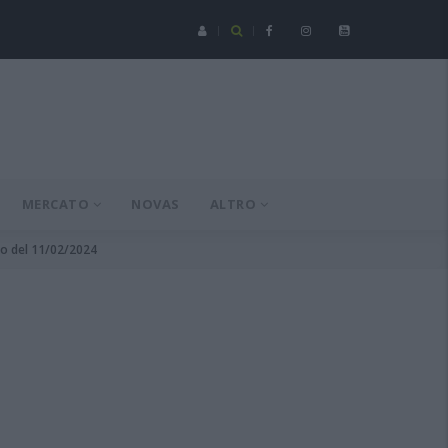
Serie C - Coppa Italia: Spezia-Torres posticipata a domenica 16 a
MERCATO
NOVAS
ALTRO
rno del 11/02/2024