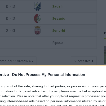
0 - 2
Sadali
0 - 2
Segariu
2 - 0
Senorbì
P
Riposo
orno del
11/02/2024
Successiva
rtivo -
Do Not Process My Personal Information
to opt-out of the sale, sharing to third parties, or processing of your per
Totali
Casa
Trasferta
formation for targeted advertising by us, please use the below opt-out s
r selection. Please note that after your opt-out request is processed y
G
V
N
P
F
S
V
N
P
F
S
V
N
P
F
S
eing interest-based ads based on personal information utilized by us or
disclosed to third parties prior to your opt-out. You may separately opt-