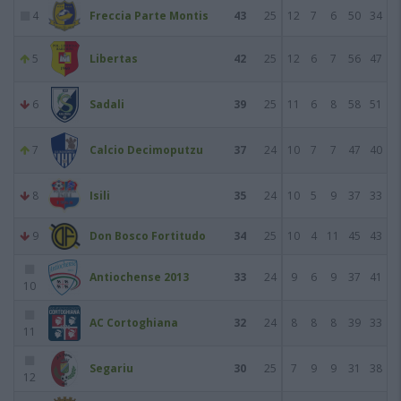
4
Freccia Parte Montis
43
25
12
7
6
50
34
5
Libertas
42
25
12
6
7
56
47
6
Sadali
39
25
11
6
8
58
51
7
Calcio Decimoputzu
37
24
10
7
7
47
40
8
Isili
35
24
10
5
9
37
33
9
Don Bosco Fortitudo
34
25
10
4
11
45
43
Antiochense 2013
33
24
9
6
9
37
41
10
AC Cortoghiana
32
24
8
8
8
39
33
11
Segariu
30
25
7
9
9
31
38
12