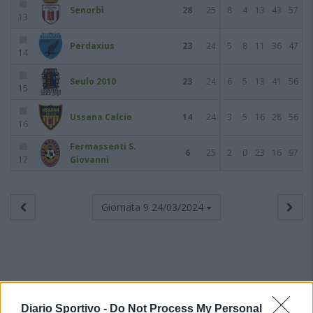
Senorbì
28
25
8
4
13
43
57
13
Perdaxius
23
24
5
8
11
36
47
14
Seulo 2010
23
24
6
5
13
41
56
15
Ussana Calcio
14
24
3
5
16
28
56
16
Fermassenti S.
6
25
2
0
23
16
97
17
Giovanni
Giornata 9
24/03/2024
Diario Sportivo -
Do Not Process My Personal