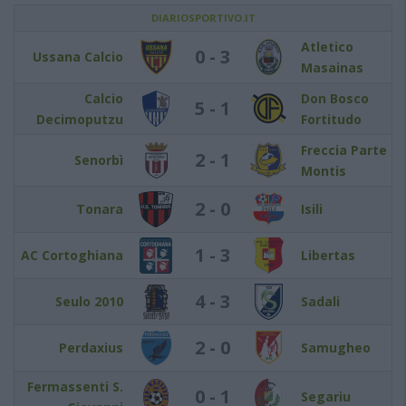
DIARIOSPORTIVO.IT
Atletico
0 - 3
Ussana Calcio
Masainas
Calcio
Don Bosco
5 - 1
Decimoputzu
Fortitudo
Freccia Parte
2 - 1
Senorbì
Montis
2 - 0
Tonara
Isili
1 - 3
AC Cortoghiana
Libertas
4 - 3
Seulo 2010
Sadali
2 - 0
Perdaxius
Samugheo
Fermassenti S.
0 - 1
Segariu