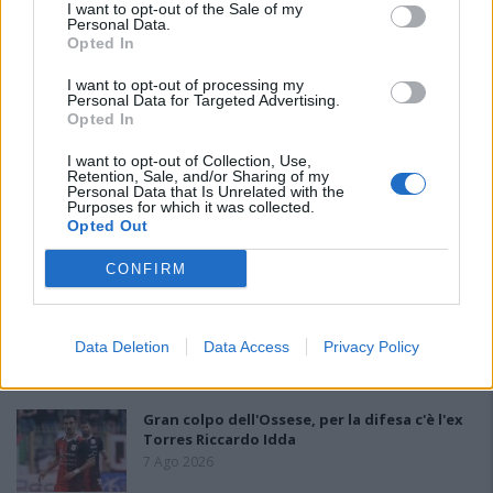
I want to opt-out of the Sale of my
Personal Data.
Opted In
I want to opt-out of processing my
Personal Data for Targeted Advertising.
Opted In
PIÙ LETTI OGGI
I want to opt-out of Collection, Use,
Retention, Sale, and/or Sharing of my
Personal Data that Is Unrelated with the
Purposes for which it was collected.
L'Ilva si completa con Markic, Contucci,
Opted Out
Carlucci, Bevilacqua, Solinas, Souare e Galic
7 Ago 2026
CONFIRM
Il Monastir riparte dai pilastri Masia, Pinna e
Aloia, il primo acquisto è Loru
Data Deletion
Data Access
Privacy Policy
7 Ago 2026
Gran colpo dell'Ossese, per la difesa c'è l'ex
Torres Riccardo Idda
7 Ago 2026