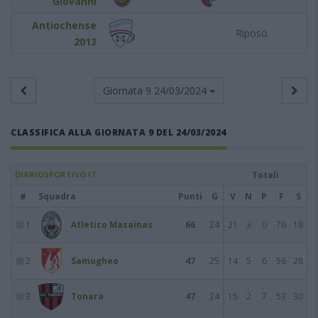
Giovanni
Antiochense
Riposo
2013
Giornata 9
24/03/2024
CLASSIFICA ALLA GIORNATA 9 DEL 24/03/2024
DIARIOSPORTIVO.IT
Totali
#
Squadra
Punti
G
V
N
P
F
S
1
Atletico Masainas
66
24
21
3
0
76
18
2
Samugheo
47
25
14
5
6
56
28
3
Tonara
47
24
15
2
7
53
30