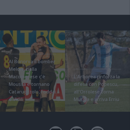
Al Bonorva il bomber
Meloni, nella
Macomerese c'è
L'Arborea rinforza la
Moussa e tornano
difesa con Popescu,
Cataruozzolo, Foddai
all'Orrolese torna
e Vidili
Murgia e arriva Erriu