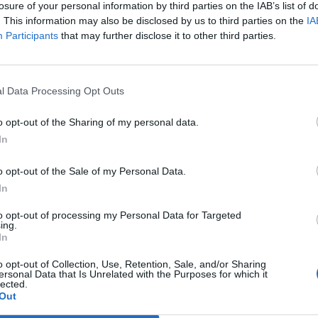
23
11
7
5
40
28
8
4
0
27
9
3
3
5
13
19
losure of your personal information by third parties on the IAB’s list of
. This information may also be disclosed by us to third parties on the
IA
Participants
that may further disclose it to other third parties.
23
11
6
6
39
24
7
3
1
27
11
4
3
5
12
13
22
10
3
9
49
40
6
2
3
29
21
4
1
6
20
19
l Data Processing Opt Outs
22
7
10
5
35
37
4
6
1
20
13
3
4
4
15
24
o opt-out of the Sharing of my personal data.
In
23
9
4
10
44
47
6
3
2
19
15
3
1
8
25
32
o opt-out of the Sale of my Personal Data.
23
7
9
7
40
37
5
2
4
23
17
2
7
3
17
20
In
to opt-out of processing my Personal Data for Targeted
23
7
8
8
40
42
6
5
1
22
17
1
3
7
18
25
ing.
In
23
7
4
12
44
54
5
2
5
27
24
2
2
7
17
30
o opt-out of Collection, Use, Retention, Sale, and/or Sharing
ersonal Data that Is Unrelated with the Purposes for which it
lected.
23
7
4
12
45
70
4
4
4
26
32
3
0
8
19
38
Out