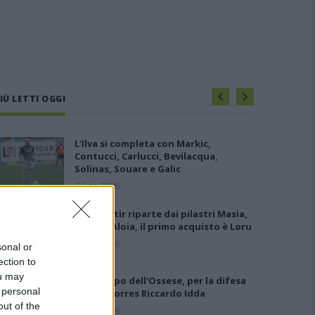
IÙ LETTI OGGI
L'Ilva si completa con Markic,
Contucci, Carlucci, Bevilacqua,
Solinas, Souare e Galic
7 Ago 2026
Il Monastir riparte dai pilastri Masia,
Pinna e Aloia, il primo acquisto è Loru
7 Ago 2026
sonal or
ection to
ou may
Gran colpo dell'Ossese, per la difesa
 personal
c'è l'ex Torres Riccardo Idda
out of the
7 Ago 2026