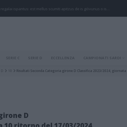
 regalai ispantus: est mellus scumiti apitzus de is giòvunus o is…
SERIE C
SERIE D
ECCELLENZA
CAMPIONATI SARDI
D
10
Risultati Seconda Categoria girone D Classifica 2023/2024, giornata
girone D
a 10 ritorno del 17/03/2024