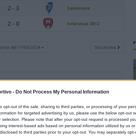
2 - 3
Sanverese
2 - 0
Solarussa 2012
P
torno del
17/03/2024
Successiva
Totali
Casa
Trasferta
rtivo -
Do Not Process My Personal Information
G
V
N
P
F
S
V
N
P
F
S
V
N
P
F
S
to opt-out of the sale, sharing to third parties, or processing of your per
23
17
3
3
66
27
10
0
1
37
8
7
3
2
29
19
formation for targeted advertising by us, please use the below opt-out s
r selection. Please note that after your opt-out request is processed y
23
12
7
4
30
20
9
2
1
18
7
3
5
3
12
13
eing interest-based ads based on personal information utilized by us or
disclosed to third parties prior to your opt-out. You may separately opt-