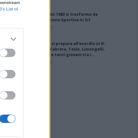
 downstream
B’s List of
Il Monastir 1983 si trasforma da
Associazione Sportiva in Srl
7 Ago 2026
L'Ossese si prepara all'esordio in D:
Forzati, Cabrera, Tesio, Limongelli,
Bolzicco e tanti giovani tra i…
7 Ago 2026