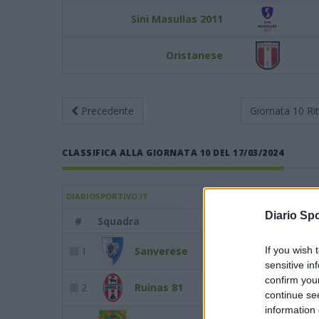
Sini Masullas 2011
Oristanese
Precedente
Giornata 10
Ri
CLASSIFICA ALLA GIORNATA 10 DEL 17/03/2024
DIARIOSPORTIVO.IT
Diario Spo
#
Squadra
Punti
1
Sanverese
If you wish 
54
sensitive in
confirm you
2
Ruinas 81
43
continue se
information 