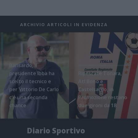
ARCHIVIO ARTICOLI IN EVIDENZA
Barisardo, il
presidente Ibba ha
Ripescate Tonara,
scelto il tecnico e
Atl Bono e
per Vittorio De Carlo
Castelsardo, in
c'è una seconda
Promozione restano
chance
due gironi da 18
Diario Sportivo