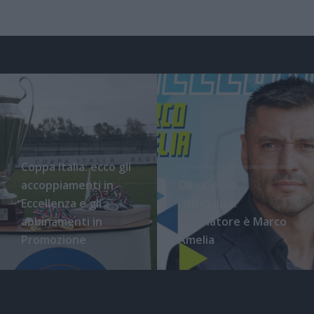
Coppa Italia: ecco gli
accoppiamenti in
Olbia, ecco
Eccellenza e gli
l'ufficialità:
abbinamenti in
l'allenatore è Marco
Promozione
Amelia