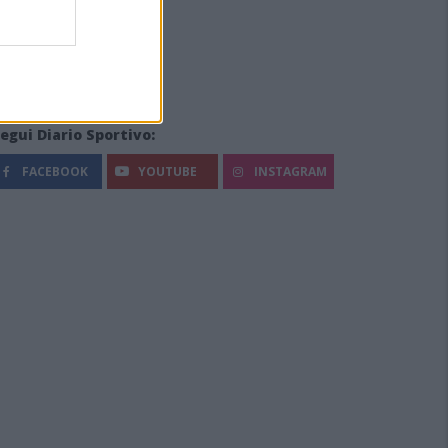
egui Diario Sportivo:
FACEBOOK
YOUTUBE
INSTAGRAM