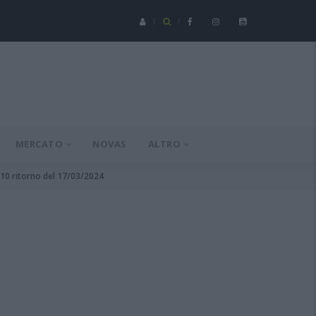
Serie C - Coppa Italia: Spezia-Torres posticipata a domenica 16 a
MERCATO
NOVAS
ALTRO
 10 ritorno del 17/03/2024