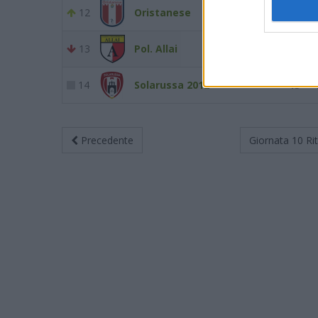
12
Oristanese
24
13
Pol. Allai
23
14
Solarussa 2012
13
Precedente
Giornata 10
Ri