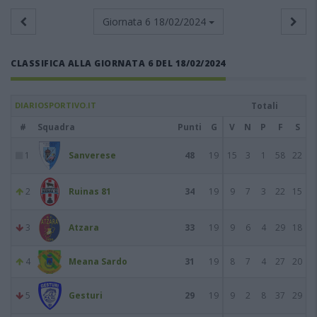
Giornata 6
18/02/2024
CLASSIFICA ALLA GIORNATA 6 DEL 18/02/2024
DIARIOSPORTIVO.IT
Totali
#
Squadra
Punti
G
V
N
P
F
S
1
Sanverese
48
19
15
3
1
58
22
2
Ruinas 81
34
19
9
7
3
22
15
3
Atzara
33
19
9
6
4
29
18
4
Meana Sardo
31
19
8
7
4
27
20
5
Gesturi
29
19
9
2
8
37
29