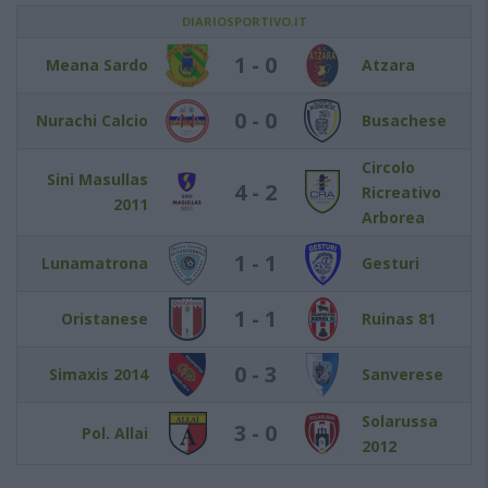
DIARIOSPORTIVO.IT
1 - 0
Meana Sardo
Atzara
0 - 0
Nurachi Calcio
Busachese
Circolo
Sini Masullas
4 - 2
Ricreativo
2011
Arborea
1 - 1
Lunamatrona
Gesturi
1 - 1
Oristanese
Ruinas 81
0 - 3
Simaxis 2014
Sanverese
Solarussa
3 - 0
Pol. Allai
2012