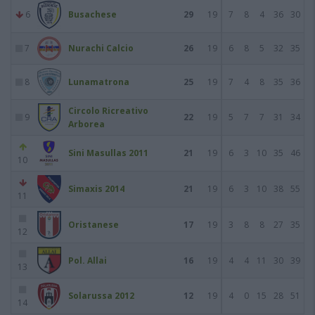
6
Busachese
29
19
7
8
4
36
30
7
Nurachi Calcio
26
19
6
8
5
32
35
8
Lunamatrona
25
19
7
4
8
35
36
Circolo Ricreativo
9
22
19
5
7
7
31
34
Arborea
Sini Masullas 2011
21
19
6
3
10
35
46
10
Simaxis 2014
21
19
6
3
10
38
55
11
Oristanese
17
19
3
8
8
27
35
12
Pol. Allai
16
19
4
4
11
30
39
13
Solarussa 2012
12
19
4
0
15
28
51
14