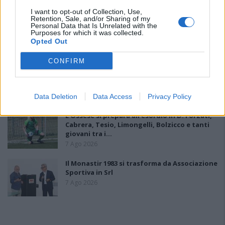
I want to opt-out of Collection, Use,
Retention, Sale, and/or Sharing of my
Il Monastir riparte dai pilastri Masia, Pinna e
Personal Data that Is Unrelated with the
Aloia, il primo acquisto è Loru
Purposes for which it was collected.
7 Ago 2026
Opted Out
CONFIRM
Gran colpo dell'Ossese, per la difesa c'è l'ex
Torres Riccardo Idda
7 Ago 2026
Data Deletion
Data Access
Privacy Policy
L'Ossese si prepara all'esordio in D: Forzati,
Cabrera, Tesio, Limongelli, Bolzicco e tanti
giovani tra i…
7 Ago 2026
Il Monastir 1983 si trasforma da Associazione
Sportiva in Srl
7 Ago 2026