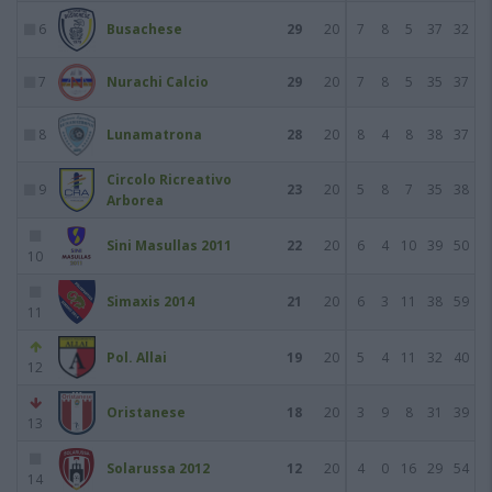
6
Busachese
29
20
7
8
5
37
32
7
Nurachi Calcio
29
20
7
8
5
35
37
8
Lunamatrona
28
20
8
4
8
38
37
Circolo Ricreativo
9
23
20
5
8
7
35
38
Arborea
Sini Masullas 2011
22
20
6
4
10
39
50
10
Simaxis 2014
21
20
6
3
11
38
59
11
Pol. Allai
19
20
5
4
11
32
40
12
Oristanese
18
20
3
9
8
31
39
13
Solarussa 2012
12
20
4
0
16
29
54
14