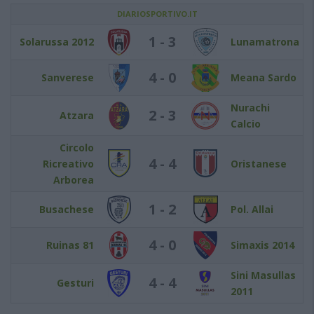
DIARIOSPORTIVO.IT
1 - 3
Solarussa 2012
Lunamatrona
4 - 0
Sanverese
Meana Sardo
Nurachi
2 - 3
Atzara
Calcio
Circolo
4 - 4
Ricreativo
Oristanese
Arborea
1 - 2
Busachese
Pol. Allai
4 - 0
Ruinas 81
Simaxis 2014
Sini Masullas
4 - 4
Gesturi
2011