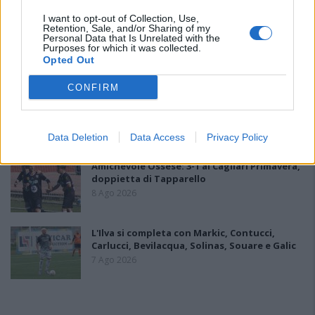
I want to opt-out of Collection, Use,
Retention, Sale, and/or Sharing of my
La COS approda a Barisardo tra conferme,
Personal Data that Is Unrelated with the
nuovi volti e mister Loi a fare da filo
Purposes for which it was collected.
conduttore
Opted Out
9 Ago 2026
CONFIRM
Il Latte Dolce prende Dumani dalla Torres,
Mascia, Sorgente, Lopes, Limberti e Cherchi
gli altri acquisti
Data Deletion
Data Access
Privacy Policy
8 Ago 2026
Amichevole Ossese: 3-1 al Cagliari Primavera,
doppietta di Tapparello
8 Ago 2026
L'Ilva si completa con Markic, Contucci,
Carlucci, Bevilacqua, Solinas, Souare e Galic
7 Ago 2026