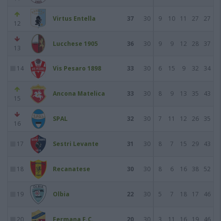
Virtus Entella
37
30
9
10
11
27
27
12
Lucchese 1905
36
30
9
9
12
28
37
13
14
Vis Pesaro 1898
33
30
6
15
9
32
34
Ancona Matelica
33
30
8
9
13
35
43
15
SPAL
32
30
7
11
12
26
35
16
17
Sestri Levante
31
30
8
7
15
29
43
18
Recanatese
30
30
8
6
16
38
52
19
Olbia
22
30
5
7
18
17
46
20
Fermana F.C.
20
30
3
11
16
19
46