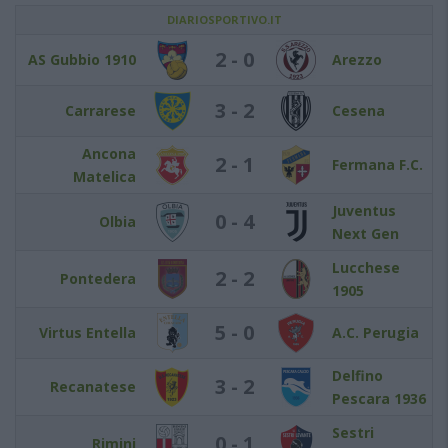
DIARIOSPORTIVO.IT
2 - 0
AS Gubbio 1910
Arezzo
3 - 2
Carrarese
Cesena
Ancona
2 - 1
Fermana F.C.
Matelica
Juventus
0 - 4
Olbia
Next Gen
Lucchese
2 - 2
Pontedera
1905
5 - 0
Virtus Entella
A.C. Perugia
Delfino
3 - 2
Recanatese
Pescara 1936
Sestri
0 - 1
Rimini