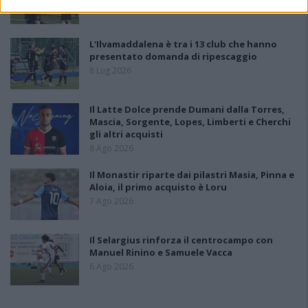
8 Ago 2026
L'Ilvamaddalena è tra i 13 club che hanno
presentato domanda di ripescaggio
8 Lug 2026
Il Latte Dolce prende Dumani dalla Torres,
Mascia, Sorgente, Lopes, Limberti e Cherchi
gli altri acquisti
8 Ago 2026
Il Monastir riparte dai pilastri Masia, Pinna e
Aloia, il primo acquisto è Loru
7 Ago 2026
Il Selargius rinforza il centrocampo con
Manuel Rinino e Samuele Vacca
6 Ago 2026