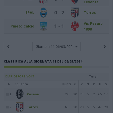
Levante
0 - 2
SPAL
Torres
Vis Pesaro
1 - 1
Pineto Calcio
1898
Giornata 11
06/03/2024
CLASSIFICA ALLA GIORNATA 11 DEL 06/03/2024
DIARIOSPORTIVO.IT
Totali
#
Squadra
Punti
G
V
N
P
F
S
1
Cesena
74
30
23
5
2
66
17
2
Torres
65
30
20
5
5
47
29