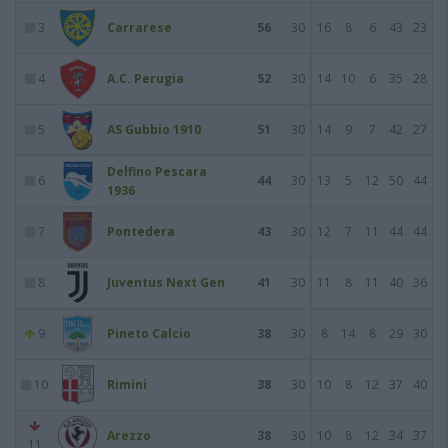
3
Carrarese
56
30
16
8
6
43
23
4
A.C. Perugia
52
30
14
10
6
35
28
5
AS Gubbio 1910
51
30
14
9
7
42
27
Delfino Pescara
6
44
30
13
5
12
50
44
1936
7
Pontedera
43
30
12
7
11
44
44
8
Juventus Next Gen
41
30
11
8
11
40
36
9
Pineto Calcio
38
30
8
14
8
29
30
10
Rimini
38
30
10
8
12
37
40
Arezzo
38
30
10
8
12
34
37
11