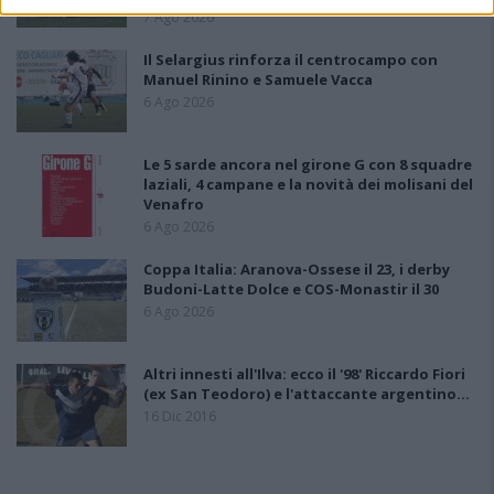
7 Ago 2026
Il Selargius rinforza il centrocampo con
Manuel Rinino e Samuele Vacca
6 Ago 2026
Le 5 sarde ancora nel girone G con 8 squadre
laziali, 4 campane e la novità dei molisani del
Venafro
6 Ago 2026
Coppa Italia: Aranova-Ossese il 23, i derby
Budoni-Latte Dolce e COS-Monastir il 30
6 Ago 2026
Altri innesti all'Ilva: ecco il '98' Riccardo Fiori
(ex San Teodoro) e l'attaccante argentino…
16 Dic 2016