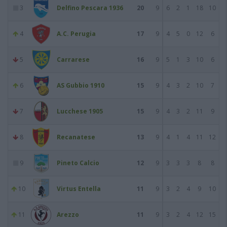
3
Delfino Pescara 1936
20
9
6
2
1
18
10
4
A.C. Perugia
17
9
4
5
0
12
6
5
Carrarese
16
9
5
1
3
10
6
6
AS Gubbio 1910
15
9
4
3
2
10
7
7
Lucchese 1905
15
9
4
3
2
11
9
8
Recanatese
13
9
4
1
4
11
12
9
Pineto Calcio
12
9
3
3
3
8
8
10
Virtus Entella
11
9
3
2
4
9
10
11
Arezzo
11
9
3
2
4
12
15