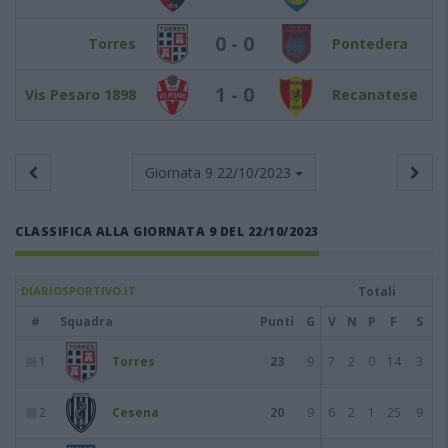
0 - 0
Torres
Pontedera
1 - 0
Vis Pesaro 1898
Recanatese
Giornata 9
22/10/2023
CLASSIFICA ALLA GIORNATA 9 DEL 22/10/2023
DIARIOSPORTIVO.IT
Totali
#
Squadra
Punti
G
V
N
P
F
S
1
Torres
23
9
7
2
0
14
3
2
Cesena
20
9
6
2
1
25
9