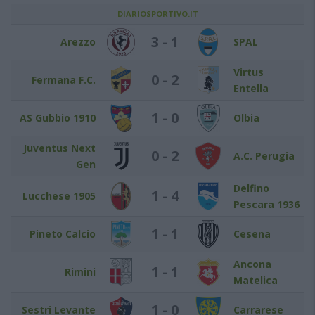
DIARIOSPORTIVO.IT
3 - 1
Arezzo
SPAL
Virtus
0 - 2
Fermana F.C.
Entella
1 - 0
AS Gubbio 1910
Olbia
Juventus Next
0 - 2
A.C. Perugia
Gen
Delfino
1 - 4
Lucchese 1905
Pescara 1936
1 - 1
Pineto Calcio
Cesena
Ancona
1 - 1
Rimini
Matelica
1 - 0
Sestri Levante
Carrarese