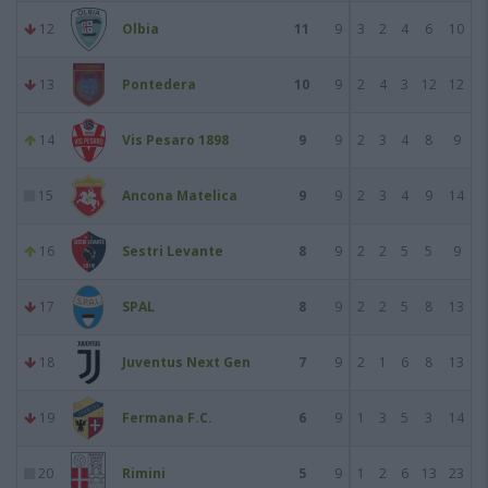
12
Olbia
11
9
3
2
4
6
10
13
Pontedera
10
9
2
4
3
12
12
14
Vis Pesaro 1898
9
9
2
3
4
8
9
15
Ancona Matelica
9
9
2
3
4
9
14
16
Sestri Levante
8
9
2
2
5
5
9
17
SPAL
8
9
2
2
5
8
13
18
Juventus Next Gen
7
9
2
1
6
8
13
19
Fermana F.C.
6
9
1
3
5
3
14
20
Rimini
5
9
1
2
6
13
23