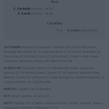
Reti
F. Cardella
(Azione)
34' pt
S. Icardi
(Azione)
44' pt
Cartellini
9' st
G. Vottari
(Espulsione)
OSTIAMARE
: Morlupo, Pasqualoni, Cardella (38’ st Simonelli), Icardi,
Mencagli, Bernardini (41’ st Casazza), Sardo (1’ st Ferrari), Sbardella, De
Crescenzo (41’ st Giusti), Pozzi (41’ st Cicarevic), Tomas. A disp. Valori,
Talamonti, Bartolotta, Maura. All. Fabrizio Perrotti
GLADIATOR
: Gobbetti, Finizio (15’ st Battistelli), Vottari, Ceparano,
Spinozzi (32’ st Staiano), Mansi, Onesto (15’ st Cassata), Sansone, Kone,
Mancini, Carullo (32’ st Romano). A disp. Bonagura, Capitelli, Madonna, Di
Lorenzo, D’Anna. All. Luigi Pezzella
ARBITRO
: Cataldo Zito di Rossano
R
ET
I
: 34’ pt Cardella, 44’ pt Icardi
NOTE
: Espulso al 9’ st Vottari. Ammoniti: Kone, Carullo, Spinozzi, Staiano,
Pasqualoni. Angoli 2-3. Recupero: 3’ + 5’