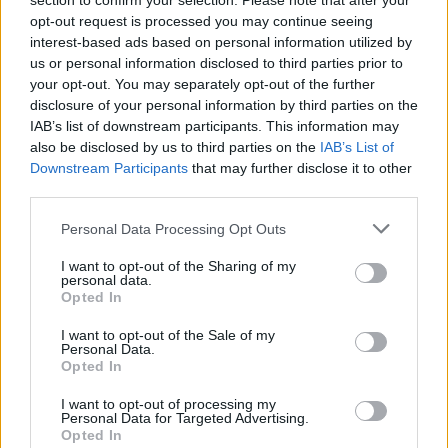
section to confirm your selection. Please note that after your
opt-out request is processed you may continue seeing
interest-based ads based on personal information utilized by
La COS approda a Barisardo tra conferme,
nuovi volti e mister Loi a fare da filo
us or personal information disclosed to third parties prior to
conduttore
your opt-out. You may separately opt-out of the further
9 Ago 2026
disclosure of your personal information by third parties on the
IAB’s list of downstream participants. This information may
Latte Dolce, Andrea Grigoras è il nuovo ds
also be disclosed by us to third parties on the
IAB’s List of
29 Lug 2026
Downstream Participants
that may further disclose it to other
third parties.
Personal Data Processing Opt Outs
Il Latte Dolce prende Dumani dalla Torres,
Mascia, Sorgente, Lopes, Limberti e Cherchi
I want to opt-out of the Sharing of my
gli altri acquisti
personal data.
8 Ago 2026
Opted In
Lnd, oggi le ufficialità sui ripescaggi e poi il
I want to opt-out of the Sale of my
CR sardo può completare i propri organici
Personal Data.
Opted In
3 Ago 2026
I want to opt-out of processing my
Personal Data for Targeted Advertising.
Opted In