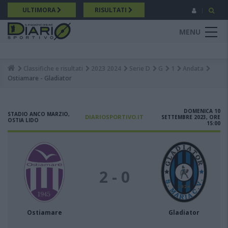
Salta
ULTIMORA
RISULTATI
al
contenuto
MENU
principale
Classifiche e risultati
2023 2024
Serie D
G
1
Andata
Breadcrumb
Ostiamare - Gladiator
DOMENICA 10
STADIO ANCO MARZIO,
DIARIOSPORTIVO.IT
SETTEMBRE 2023, ORE
OSTIA LIDO
15:00
2 - 0
Ostiamare
Gladiator