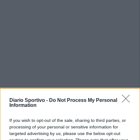
Diario Sportivo -
Do Not Process My Personal
PIÙ LETTI OGGI
Information
If you wish to opt-out of the sale, sharing to third parties, or
Il Monte Alma rinforza l'attacco con Palmas
processing of your personal or sensitive information for
e Bonivardi, nel Macomer l'estro di Di Angelo
targeted advertising by us, please use the below opt-out
9 Ago 2026