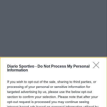
Diario Sportivo -
Do Not Process My Personal
PIÙ LETTI OGGI
Information
If you wish to opt-out of the sale, sharing to third parties, or
Coppa Italia: l'arbitro Gabriele Sari di
processing of your personal or sensitive information for
Alghero dirige la finale Iglesias-Tempio
targeted advertising by us, please use the below opt-out
22 Gen 2026
section to confirm your selection. Please note that after your
opt-out request is processed you may continue seeing
Thiesi nel segno di Contini e Budroni;
interest-based ads based on personal information utilized by