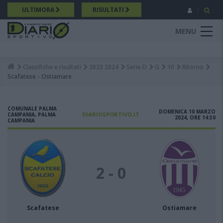
Salta
ULTIMORA
RISULTATI
al
contenuto
MENU
principale
Classifiche e risultati
2023 2024
Serie D
G
10
Ritorno
Breadcrumb
Scafatese - Ostiamare
COMUNALE PALMA
DOMENICA 10 MARZO
DIARIOSPORTIVO.IT
CAMPANIA, PALMA
2024, ORE 14:30
CAMPANIA
2 - 0
Scafatese
Ostiamare