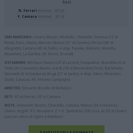
Reti
N. Ferrari
(Azione)
30' pt
F. Camara
(Azione)
20' st
SAN MARZANO
: Cevers; Musso, Altobello, Chiariello; Somma (12’ st
Rossi), Favo, Uliano, Mancini; Munoz (31’ st Cuomo), Ferrari (40’ st
Allegretti), Camara (40’ st Ziello). A disp. Pareiko, Balzano, Marotta,
Musumeci, La Gamba. All. Enrico Zironelli.
OSTIAMARE
: Morlupo; Maura (24’ st Lazzeri), Pasqualoni, Sbardella (6’ st
Tinti), De Crescenzo; Buono, Icardi (18’ st Bernardini); Pozzi, Barlafante,
Simonelli (6’ st Natalucci); Brugi (27’ st Sardo). A disp. Valori, Minincleri,
Giusti, Casazza. All. Antonio Campagna.
ARBITRO
: Edoardo Borello di Nichelino.
RETI
: 30’ pt Ferrari, 20’ st Camara.
NOTE
. Ammoniti: Buono, Chiariello, Camara, Munoz, De Crescenzo,
Uliano. Angoli: 9-5. Recupero: 2’ + 6’. Spettatori: 200 circa. Al 33’ st Cevers
para un calcio di rigore a Natalucci.
PARTITE DELLA GIORNATA