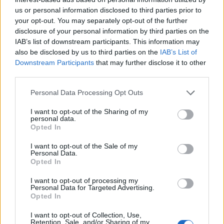
l'Ozierese replica con le cinque reti alla
us or personal information disclosed to third parties prior to
Sanverese e mantiene il passo…
your opt-out. You may separately opt-out of the further
10 Mar 2025
disclosure of your personal information by third parties on the
IAB’s list of downstream participants. This information may
Velotto dirigerà Cagliari-Atalanta
also be disclosed by us to third parties on the
IAB’s List of
30 Ott 2009
Downstream Participants
that may further disclose it to other
Uragano Pirri, Chessa è sicuro: «Stiamo
third parties.
imparando a soffrire»
26 Set 2013
Personal Data Processing Opt Outs
I want to opt-out of the Sharing of my
personal data.
Tre punti fondamentali per l'Halley Assemini
Opted In
1980, mister Panarello: "Successo che fa bene
al morale"
I want to opt-out of the Sale of my
25 Set 2012
Personal Data.
Opted In
I want to opt-out of processing my
Personal Data for Targeted Advertising.
Opted In
I want to opt-out of Collection, Use,
Retention, Sale, and/or Sharing of my