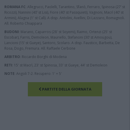
ROMANA FC
: Allegrucci, Paolelli, Tarantino, Sfanò, Ferraro, Spinosa (27’ st
Ricozzi), Nannini (40’ st Lisi), Fiore (40’ st Passquieti), Vagnoni, Macrì (40’ st
Armini), Alagna (1' st Calì). A disp. Antolini, Avellini, Di Lazzaro, Romagnoli.
All. Roberto Chiappara
BUDONI
: Marano, Caparros (28' st Soyemi), Raimo, Ortenzi (25' st
Escobar), Farris, Demoleon, Mauriello, Stefanoni (30’ st Amougou),
Lancioni (15’ st Gueye), Santoro, Scolaro. A disp. Faustico, Barbetta, De
Rosa, Dogo, Fremura. All. Raffaele Cerbone
ARBITRO
: Riccardo Borghi di Modena
RETI
: 15' st Macrì, 23' st Spinosa, 33' st Gueye, 44' st Demoleon
NOTE
: Angoli 7-2. Recupero: 1' + 5'
PARTITE DELLA GIORNATA