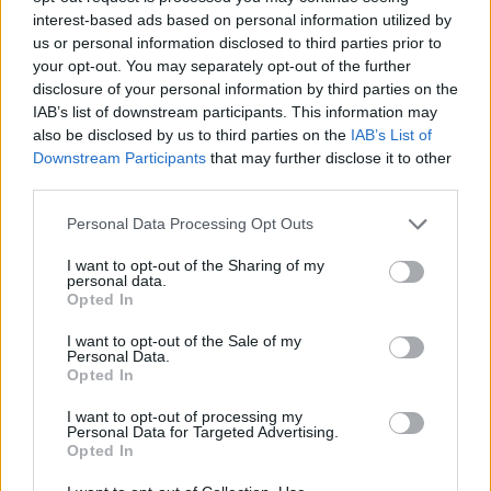
Carlucci, Bevilacqua, Solinas, Souare e Galic
interest-based ads based on personal information utilized by
7 Ago 2026
us or personal information disclosed to third parties prior to
your opt-out. You may separately opt-out of the further
disclosure of your personal information by third parties on the
Per Carbonia e Olbia si apre lo spiraglio di
IAB’s list of downstream participants. This information may
ripartire dalla Seconda
also be disclosed by us to third parties on the
IAB’s List of
7 Ago 2026
Downstream Participants
that may further disclose it to other
third parties.
Il Selargius rinforza il centrocampo con
Manuel Rinino e Samuele Vacca
Personal Data Processing Opt Outs
6 Ago 2026
I want to opt-out of the Sharing of my
personal data.
Opted In
Definiti gli organici di Prima con l'aggiunta
di Golfo Aranci, La Salle e Ottava, in Seconda
I want to opt-out of the Sale of my
8 ripescaggi
Personal Data.
7 Ago 2026
Opted In
I want to opt-out of processing my
Personal Data for Targeted Advertising.
Opted In