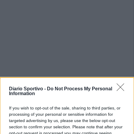
PIÙ LETTI OGGI
Diario Sportivo -
Do Not Process My Personal
Information
L'Ossese si prepara all'esordio in D: Forzati,
If you wish to opt-out of the sale, sharing to third parties, or
Cabrera, Tesio, Limongelli, Bolzicco e tanti
processing of your personal or sensitive information for
giovani tra i…
targeted advertising by us, please use the below opt-out
7 Ago 2026
section to confirm your selection. Please note that after your
L'Ilva si completa con Markic, Contucci,
opt-out request is processed you may continue seeing