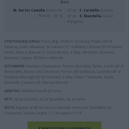
Reti
M. Sartor Camiña
(Calcio da
26' pt
F. Cardella
(Azione)
fermo)
26' st
32' pt
S. Sbardella
(Calcio
d'angolo)
CYNTHIALBALONGA
: Fusco, Bigi, Zitelli (1’ st Fiorini), Pisanu (20’ st
Falasca), Lisari, Albanese, Di Cairano (17’ st Milani), Calzone (35’ st Giora),
Sartor, Manca, Maccari (1’ st Doratiotto). A disp. Silvestrini, Giordani,
Mancino, Cappai. All. Marco Mariotti
OSTIAMARE
: Morlupo, Pasqualoni, Tomas, Sbardella, Sardo, Icardi (42’ st
Bernardini), Buono, De Crescenzo, Ferrari (30’ st Maura), Cardella (45’ st
Pompei), Mencagli (30’ st Cicarevic). A disp. Valori, Talamonti, Giusti,
Simonelli, Casazza. All. Fabrizio Perrotti
ARBITRO
: Michele Pasculli di Como
RETI
: 26’ pt Cardella, 32’ pt Sbardella, 26’ st Sartor
NOTE
: Espulso al 48’ st il tecnico Mariotti. Ammoniti: Sbardella, De
Crescenzo, Tomas. Angoli: 7-7. Recupero: 1’ + 8’.
PARTITE DELLA GIORNATA