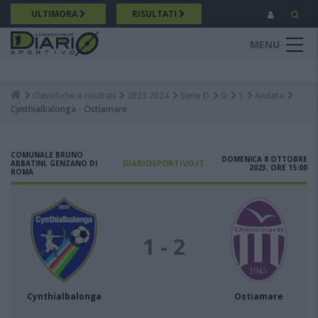
Salta
ULTIMORA
RISULTATI
al
contenuto
MENU
principale
Classifiche e risultati
2023 2024
Serie D
G
5
Andata
Breadcrumb
Cynthialbalonga - Ostiamare
COMUNALE BRUNO
DOMENICA 8 OTTOBRE
DIARIOSPORTIVO.IT
ABBATINI, GENZANO DI
2023, ORE 15:00
ROMA
1 - 2
Cynthialbalonga
Ostiamare