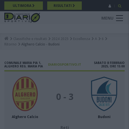
Salta
ULTIMORA
RISULTATI
al
contenuto
MENU
principale
Classifiche e risultati
2024 2025
Eccellenza
A
6
Breadcrumb
Ritorno
Alghero Calcio - Budoni
COMUNALE MARIA PIA 1,
SABATO 8 FEBBRAIO
DIARIOSPORTIVO.IT
ALGHERO REG. MARIA PIA
2025, ORE 15:00
0 - 3
Alghero Calcio
Budoni
Reti