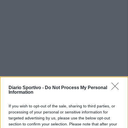
PIÙ LETTI OGGI
Diario Sportivo -
Do Not Process My Personal
Information
L'Ilvamaddalena è tra i 13 club che hanno
If you wish to opt-out of the sale, sharing to third parties, or
presentato domanda di ripescaggio
processing of your personal or sensitive information for
8 Lug 2026
targeted advertising by us, please use the below opt-out
section to confirm your selection. Please note that after your