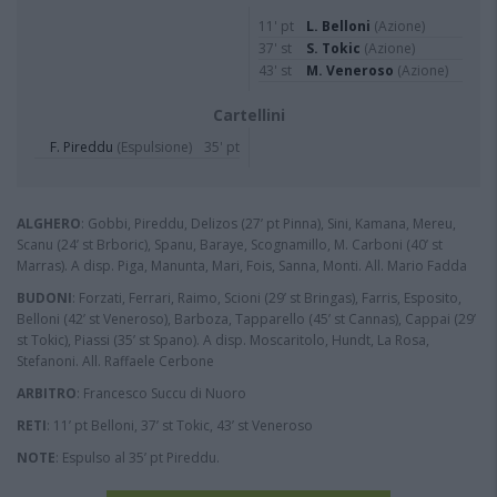
11' pt
L. Belloni
(Azione)
37' st
S. Tokic
(Azione)
43' st
M. Veneroso
(Azione)
Cartellini
F. Pireddu
(Espulsione)
35' pt
ALGHERO
: Gobbi, Pireddu, Delizos (27’ pt Pinna), Sini, Kamana, Mereu,
Scanu (24’ st Brboric), Spanu, Baraye, Scognamillo, M. Carboni (40’ st
Marras). A disp. Piga, Manunta, Mari, Fois, Sanna, Monti. All. Mario Fadda
BUDONI
: Forzati, Ferrari, Raimo, Scioni (29’ st Bringas), Farris, Esposito,
Belloni (42’ st Veneroso), Barboza, Tapparello (45’ st Cannas), Cappai (29’
st Tokic), Piassi (35’ st Spano). A disp. Moscaritolo, Hundt, La Rosa,
Stefanoni. All. Raffaele Cerbone
ARBITRO
: Francesco Succu di Nuoro
RETI
: 11’ pt Belloni, 37’ st Tokic, 43’ st Veneroso
NOTE
: Espulso al 35’ pt Pireddu.