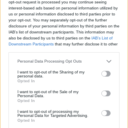
opt-out request is processed you may continue seeing
Amichevole Ossese: 3-1 al Cagliari Primavera,
interest-based ads based on personal information utilized by
doppietta di Tapparello
us or personal information disclosed to third parties prior to
8 Ago 2026
your opt-out. You may separately opt-out of the further
disclosure of your personal information by third parties on the
Il CR sardo esclude anche l'Olbia: l'Usinese è
IAB’s list of downstream participants. This information may
in Eccellenza, il Fonni sale in Promozione
also be disclosed by us to third parties on the
IAB’s List of
5 Ago 2026
Downstream Participants
that may further disclose it to other
third parties.
Colpo dell'Uta con Pisano e arriva anche
Personal Data Processing Opt Outs
Serra, tripletta Cus Cagliari con Piroddi,
Angiargia e Nenna
I want to opt-out of the Sharing of my
5 Ago 2026
personal data.
Opted In
L'Iglesias si rinforza con Papa Seck e
Diawara, al Bonorva il difensore Balbo
I want to opt-out of the Sale of my
Personal Data.
1 Ago 2026
Opted In
I want to opt-out of processing my
Personal Data for Targeted Advertising.
Opted In