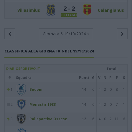
2 - 2
Villasimius
Calangianus
DETTAGLI
Giornata 6
19/10/2024
CLASSIFICA ALLA GIORNATA 6 DEL 19/10/2024
DIARIOSPORTIVO.IT
Totali
#
Squadra
Punti
G
V
N
P
F
S
1
Budoni
14
6
4
2
0
8
1
2
Monastir 1983
14
6
4
2
0
7
1
3
Polisportiva Ossese
12
6
4
0
2
11
6