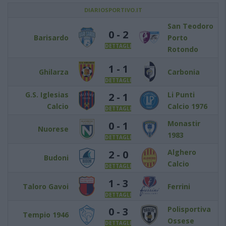
DIARIOSPORTIVO.IT
San Teodoro
0 - 2
Barisardo
Porto
DETTAGLI
Rotondo
1 - 1
Ghilarza
Carbonia
DETTAGLI
G.S. Iglesias
Li Punti
2 - 1
Calcio
Calcio 1976
DETTAGLI
Monastir
0 - 1
Nuorese
1983
DETTAGLI
Alghero
2 - 0
Budoni
Calcio
DETTAGLI
1 - 3
Taloro Gavoi
Ferrini
DETTAGLI
Polisportiva
0 - 3
Tempio 1946
Ossese
DETTAGLI