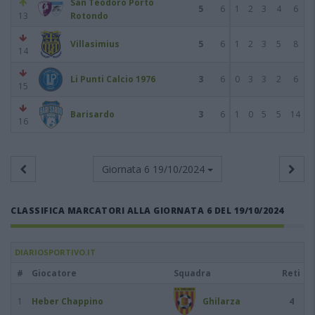
San Teodoro Porto
5
6
1
2
3
4
6
13
Rotondo
Villasimius
5
6
1
2
3
5
8
14
Li Punti Calcio 1976
3
6
0
3
3
2
6
15
Barisardo
3
6
1
0
5
5
14
16
Giornata 6
19/10/2024
CLASSIFICA MARCATORI ALLA GIORNATA 6 DEL 19/10/2024
DIARIOSPORTIVO.IT
#
Giocatore
Squadra
Reti
1
Heber Chappino
Ghilarza
4