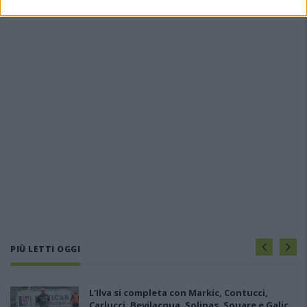
PIÙ LETTI OGGI
L'Ilva si completa con Markic, Contucci,
Carlucci, Bevilacqua, Solinas, Souare e Galic