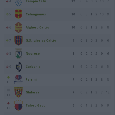
4
Tempio 1946
12
6
4
0
2
10
7
5
Calangianus
10
6
3
1
2
10
9
6
Alghero Calcio
10
6
3
1
2
8
8
7
G.S. Iglesias Calcio
9
6
3
0
3
6
6
8
Nuorese
8
6
2
2
2
9
6
9
Carbonia
8
6
2
2
2
6
5
Ferrini
7
6
2
1
3
8
8
10
Ghilarza
7
6
2
1
3
7
12
11
Taloro Gavoi
6
6
1
3
2
6
9
12