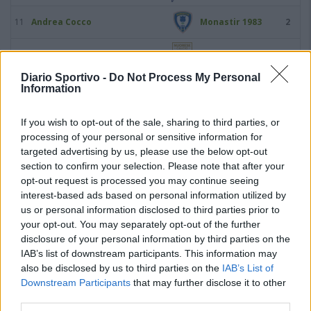
11
Andrea Cocco
Monastir 1983
2
12
Alessio Cossu
Nuorese
2
Diario Sportivo -
Do Not Process My Personal
Polisportiva
Information
13
Ezequiel Franchi
2
Ossese
If you wish to opt-out of the sale, sharing to third parties, or
14
Roberto Mele
Taloro Gavoi
2
processing of your personal or sensitive information for
targeted advertising by us, please use the below opt-out
15
Daniele Orro
Ghilarza
2
section to confirm your selection. Please note that after your
opt-out request is processed you may continue seeing
16
Gonzalo Perez
Calangianus
2
interest-based ads based on personal information utilized by
us or personal information disclosed to third parties prior to
your opt-out. You may separately opt-out of the further
17
Roberto Piroddi
Ferrini
2
disclosure of your personal information by third parties on the
IAB’s list of downstream participants. This information may
18
Andrea Porcheddu
Carbonia
2
also be disclosed by us to third parties on the
IAB’s List of
Downstream Participants
that may further disclose it to other
Polisportiva
19
Alfredo Saba
2
third parties.
Ossese