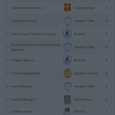
2
Stefano Demurtas
Calangianus
4
3
Edoardo Donati
Tempio 1946
3
4
Kaio Cesar Florencio Piassi
Budoni
3
Bruno Mauricio Lemiechevsky
5
Tempio 1946
3
Melessi
6
Filippo Mascia
Budoni
3
7
Luca Scognamillo
Alghero Calcio
3
8
Hervè Bazile
Tempio 1946
2
9
Yanick Beugré
Villasimius
2
10
Federico Boi
Ferrini
2