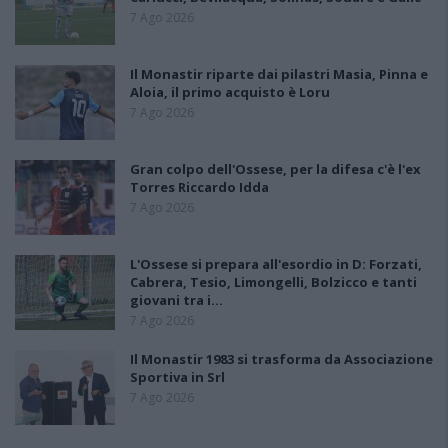
7 Ago 2026
Il Monastir riparte dai pilastri Masia, Pinna e
Aloia, il primo acquisto è Loru
7 Ago 2026
Gran colpo dell'Ossese, per la difesa c'è l'ex
Torres Riccardo Idda
7 Ago 2026
L'Ossese si prepara all'esordio in D: Forzati,
Cabrera, Tesio, Limongelli, Bolzicco e tanti
giovani tra i…
7 Ago 2026
Il Monastir 1983 si trasforma da Associazione
Sportiva in Srl
7 Ago 2026