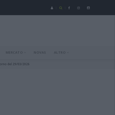
Serie C - Coppa Italia: Spezia-Torres posticipata a domenica 16 a
MERCATO
NOVAS
ALTRO
itorno del 29/03/2026