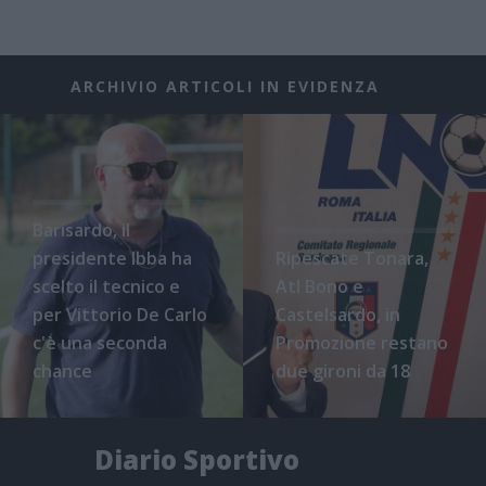
ARCHIVIO ARTICOLI IN EVIDENZA
Barisardo, il
presidente Ibba ha
Ripescate Tonara,
scelto il tecnico e
Atl Bono e
per Vittorio De Carlo
Castelsardo, in
c'è una seconda
Promozione restano
chance
due gironi da 18
Diario Sportivo