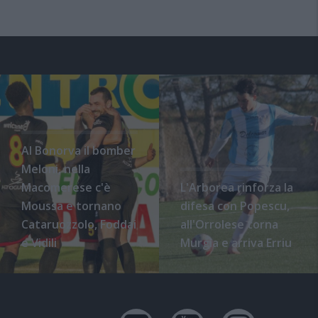
Al Bonorva il bomber
Meloni, nella
Macomerese c'è
L'Arborea rinforza la
Moussa e tornano
difesa con Popescu,
Cataruozzolo, Foddai
all'Orrolese torna
e Vidili
Murgia e arriva Erriu