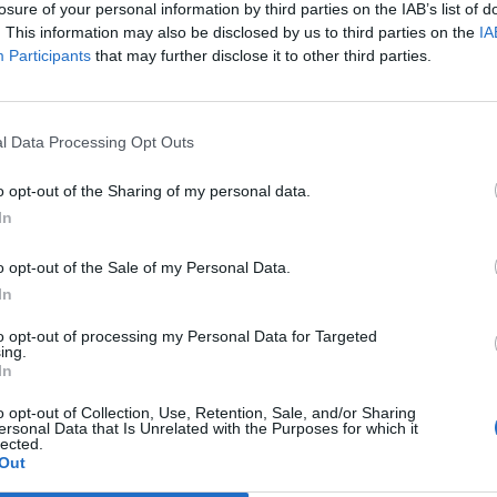
15
8
2
44
21
10
3
0
30
11
5
5
2
14
10
losure of your personal information by third parties on the IAB’s list of
. This information may also be disclosed by us to third parties on the
IA
Participants
that may further disclose it to other third parties.
16
2
7
59
28
11
1
1
33
6
5
1
6
26
22
13
4
8
36
30
6
3
4
18
16
7
1
4
18
14
l Data Processing Opt Outs
13
4
8
40
26
10
0
3
25
10
3
4
5
15
16
o opt-out of the Sharing of my personal data.
In
10
7
8
40
32
6
4
2
19
12
4
3
6
21
20
o opt-out of the Sale of my Personal Data.
10
7
8
37
31
5
6
1
20
8
5
1
7
17
23
In
to opt-out of processing my Personal Data for Targeted
11
3
11
38
37
6
1
5
18
18
5
2
6
20
19
ing.
In
11
2
12
34
39
7
0
6
21
21
4
2
6
13
18
o opt-out of Collection, Use, Retention, Sale, and/or Sharing
ersonal Data that Is Unrelated with the Purposes for which it
lected.
9
5
11
40
48
4
3
5
19
25
5
2
6
21
23
Out