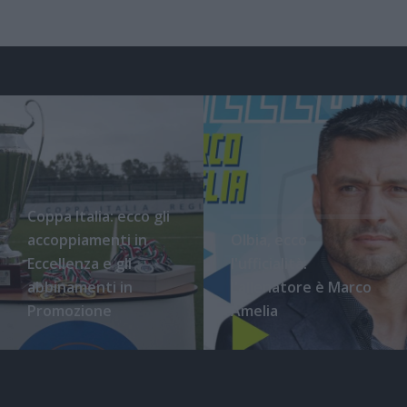
Coppa Italia: ecco gli
accoppiamenti in
Olbia, ecco
Eccellenza e gli
l'ufficialità:
abbinamenti in
l'allenatore è Marco
Promozione
Amelia