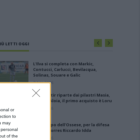
IÙ LETTI OGGI
L'Ilva si completa con Markic,
Contucci, Carlucci, Bevilacqua,
Solinas, Souare e Galic
7 Ago 2026
Il Monastir riparte dai pilastri Masia,
Pinna e Aloia, il primo acquisto è Loru
7 Ago 2026
sonal or
ection to
ou may
Gran colpo dell'Ossese, per la difesa
 personal
c'è l'ex Torres Riccardo Idda
out of the
7 Ago 2026