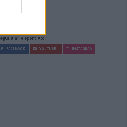
egui Diario Sportivo:
FACEBOOK
YOUTUBE
INSTAGRAM