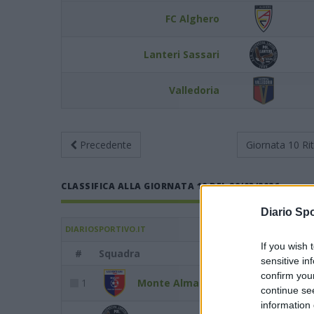
FC Alghero
Lanteri Sassari
Valledoria
Precedente
Giornata 10
Ri
CLASSIFICA ALLA GIORNATA 10 DEL 29/03/2026
Diario Spo
DIARIOSPORTIVO.IT
If you wish 
#
Squadra
Punti
G
sensitive in
confirm you
1
Monte Alma
62
25
continue se
information 