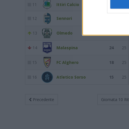
11
Ittiri Calcio
30
25
12
Sennori
26
25
13
Olmedo
24
25
14
Malaspina
24
25
15
FC Alghero
18
25
16
Atletico Sorso
15
25
Precedente
Giornata 10
Ri