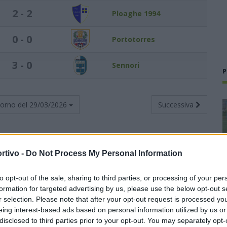
2 - 2
Ploaghe 1994
0 - 0
Portotorres
3 - 0
Sennori
P
torno del
29/03/2026
Successiva
rtivo -
Do Not Process My Personal Information
Totali
Casa
Trasferta
to opt-out of the sale, sharing to third parties, or processing of your per
V
N
P
F
S
V
N
P
F
S
V
N
P
F
S
formation for targeted advertising by us, please use the below opt-out s
r selection. Please note that after your opt-out request is processed y
20
2
3
64
17
12
0
0
38
6
8
2
3
26
11
eing interest-based ads based on personal information utilized by us or
disclosed to third parties prior to your opt-out. You may separately opt-