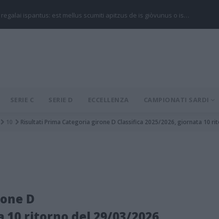
 regalai ispantus: est mellus scumiti apitzus de is giòvunus o is…
SERIE C
SERIE D
ECCELLENZA
CAMPIONATI SARDI
10
Risultati Prima Categoria girone D Classifica 2025/2026, giornata 10 r
rone D
a 10 ritorno del 29/03/2026