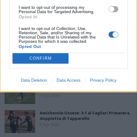
PIÙ LETTI OGGI
I want to opt-out of processing my
Personal Data for Targeted Advertising.
Opted In
L'Accademia Sulcitana prende il mediano
I want to opt-out of Collection, Use,
Puddu, allo Jerzu l'attaccante Bebo Atzori
Retention, Sale, and/or Sharing of my
Personal Data that Is Unrelated with the
10 Ago 2026
Purposes for which it was collected.
Opted Out
La COS approda a Barisardo tra conferme,
CONFIRM
nuovi volti e mister Loi a fare da filo
conduttore
9 Ago 2026
Data Deletion
Data Access
Privacy Policy
Il Monte Alma rinforza l'attacco con Palmas
e Bonivardi, nel Macomer l'estro di Di Angelo
9 Ago 2026
Amichevole Ossese: 3-1 al Cagliari Primavera,
doppietta di Tapparello
8 Ago 2026