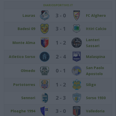
DIARIOSPORTIVO.IT
3 - 0
Lauras
FC Alghero
3 - 1
Badesi 09
Ittiri Calcio
Lanteri
1 - 2
Monte Alma
Sassari
2 - 4
Atletico Sorso
Malaspina
San Paolo
0 - 1
Olmedo
Apostolo
1 - 2
Portotorres
Siligo
2 - 3
Sennori
Sorso 1930
3 - 0
Ploaghe 1994
Valledoria