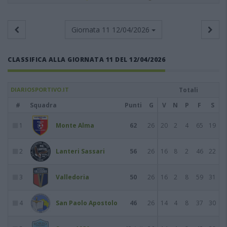
Giornata 11
12/04/2026
CLASSIFICA ALLA GIORNATA 11 DEL 12/04/2026
DIARIOSPORTIVO.IT
Totali
#
Squadra
Punti
G
V
N
P
F
S
1
Monte Alma
62
26
20
2
4
65
19
2
Lanteri Sassari
56
26
16
8
2
46
22
3
Valledoria
50
26
16
2
8
59
31
4
San Paolo Apostolo
46
26
14
4
8
37
30