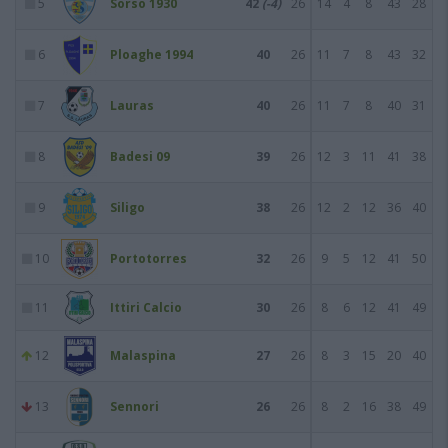
5
Sorso 1930
42
(-4)
26
14
4
8
43
28
6
Ploaghe 1994
40
26
11
7
8
43
32
7
Lauras
40
26
11
7
8
40
31
8
Badesi 09
39
26
12
3
11
41
38
9
Siligo
38
26
12
2
12
36
40
10
Portotorres
32
26
9
5
12
41
50
11
Ittiri Calcio
30
26
8
6
12
41
49
12
Malaspina
27
26
8
3
15
20
40
13
Sennori
26
26
8
2
16
38
49