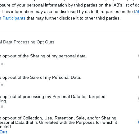
17
9
3
53
27
11
4
0
37
15
6
5
3
16
12
losure of your personal information by third parties on the IAB’s list of
. This information may also be disclosed by us to third parties on the
IA
18
3
8
68
36
12
1
1
37
8
6
2
7
31
28
Participants
that may further disclose it to other third parties.
16
4
9
48
33
11
0
3
26
10
5
4
6
22
23
l Data Processing Opt Outs
13
7
9
47
34
8
4
2
23
12
5
3
7
24
22
o opt-out of the Sharing of my personal data.
In
14
4
11
37
36
6
3
6
18
19
8
1
5
19
17
o opt-out of the Sale of my Personal Data.
14
3
12
49
44
7
1
6
21
21
7
2
6
28
23
In
to opt-out of processing my Personal Data for Targeted
12
8
9
45
35
6
7
2
26
12
6
1
7
19
23
ing.
In
12
2
15
39
48
7
0
8
22
26
5
2
7
17
22
o opt-out of Collection, Use, Retention, Sale, and/or Sharing
ersonal Data that Is Unrelated with the Purposes for which it
lected.
10
6
13
47
55
6
2
7
27
32
4
4
6
20
23
Out