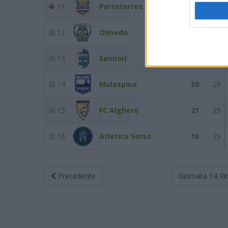
11
Portotorres
35
29
12
Olmedo
33
29
13
Sennori
32
29
14
Malaspina
30
29
15
FC Alghero
21
29
16
Atletico Sorso
16
29
Precedente
Giornata 14
Ri