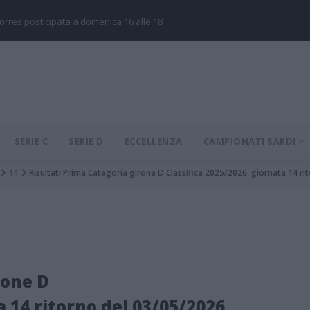
Torres posticipata a domenica 16 alle 18
SERIE C
SERIE D
ECCELLENZA
CAMPIONATI SARDI
14
Risultati Prima Categoria girone D Classifica 2025/2026, giornata 14 r
rone D
a 14 ritorno del 03/05/2026