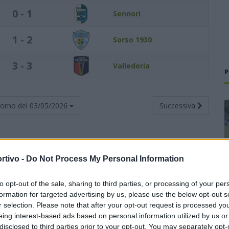
0 - 1
Sennori
1 - 2
Sorso 1930
3 - 3
Valledoria
P
torno del
03/05/2026
Successiva
rtivo -
Do Not Process My Personal Information
Totali
Casa
Trasferta
to opt-out of the sale, sharing to third parties, or processing of your per
V
N
P
F
S
V
N
P
F
S
V
N
P
F
S
formation for targeted advertising by us, please use the below opt-out s
r selection. Please note that after your opt-out request is processed y
22
2
5
72
23
13
0
1
42
8
9
2
4
30
15
eing interest-based ads based on personal information utilized by us or
disclosed to third parties prior to your opt-out. You may separately opt-