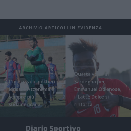
ARCHIVIO ARTICOLI IN EVIDENZA
Quarta volta in
L'Iglesias coi portieri
Sardegna per
Idrissi e Atzeni ma è
Emmanuel Odianose,
sempre più
il Latte Dolce si
sudamericana
rinforza
Diario Sportivo