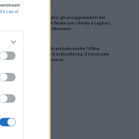
5 Ago 2026
 downstream
B’s List of
Coppa Italia: gli accoppiamenti dei
16esimi di finale con i derby a Cagliari,
Sassari e Macomer
5 Ago 2026
Il CR sardo esclude anche l'Olbia:
l'Usinese è in Eccellenza, il Fonni sale
in Promozione
5 Ago 2026