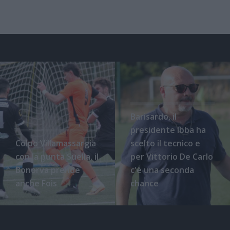
Barisardo, il
presidente Ibba ha
Colpo Villamassargia
scelto il tecnico e
con la punta Suella, il
per Vittorio De Carlo
Bonorva prende
c'è una seconda
anche Fois
chance