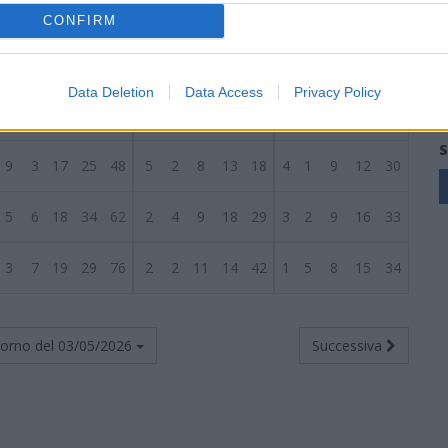
10
5
14
44
54
4
3
7
20
29
6
2
7
24
25
CONFIRM
10
3
16
40
54
4
2
8
22
28
6
1
8
18
26
Data Deletion
Data Access
Privacy Policy
10
2
17
43
55
7
2
5
25
20
3
0
12
18
35
S
9
3
17
25
48
5
2
8
13
18
4
1
9
12
30
5
6
18
34
62
2
4
9
18
29
3
2
9
16
33
3
7
19
29
76
2
2
11
14
42
1
5
8
15
34
torno del
03/05/2026
Successiva