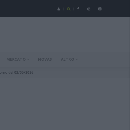
Seconda Categoria - Su mesi de agustu at a incumentzai cun un'
MERCATO
NOVAS
ALTRO
itorno del 03/05/2026