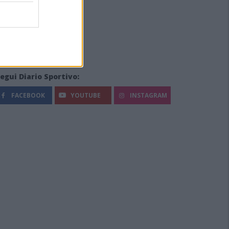
egui Diario Sportivo:
FACEBOOK
YOUTUBE
INSTAGRAM