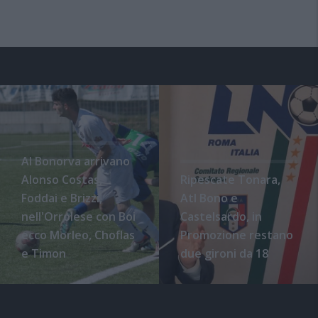
Al Bonorva arrivano
Alonso Costas,
Ripescate Tonara,
Foddai e Brizzi,
Atl Bono e
nell'Orrolese con Boi
Castelsardo, in
ecco Morleo, Choflas
Promozione restano
e Timon
due gironi da 18