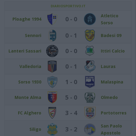
DIARIOSPORTIVO.IT
Atletico
0 - 0
Ploaghe 1994
Sorso
0 - 1
Sennori
Badesi 09
0 - 0
Lanteri Sassari
Ittiri Calcio
0 - 1
Valledoria
Lauras
1 - 0
Sorso 1930
Malaspina
5 - 0
Monte Alma
Olmedo
3 - 4
FC Alghero
Portotorres
San Paolo
3 - 2
Siligo
Apostolo