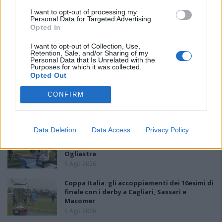
PIÙ LETTI OGGI
I want to opt-out of processing my
Personal Data for Targeted Advertising.
Opted In
Il Buddusò in mani sicure con Mario Fadda, il
I want to opt-out of Collection, Use,
Monte Alma riparte da Ivano Falchi
Retention, Sale, and/or Sharing of my
Personal Data that Is Unrelated with the
5 Ago 2026
Purposes for which it was collected.
Opted Out
Anche il Fasano out e le ammissioni salgono
CONFIRM
a sei, l'Ilva è la prima società tra le non
ripescate
5 Ago 2026
Data Deletion
Data Access
Privacy Policy
Coppa Italia: gli accoppiamenti degli ottavi
di finale con i derby di Gallura, Barbagia e
Ogliastra
5 Ago 2026
Coppa Italia: gli accoppiamenti dei 16esimi di
finale con i derby a Cagliari, Sassari e
Macomer
5 Ago 2026