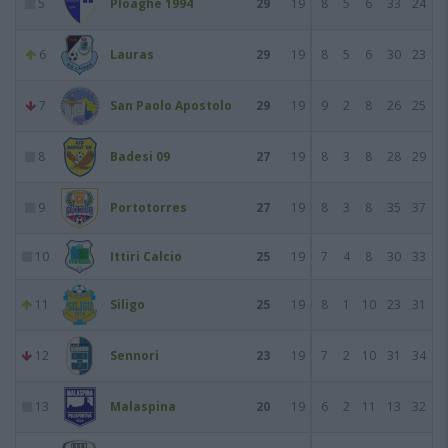
5
Ploaghe 1994
29
19
8
5
6
33
24
6
Lauras
29
19
8
5
6
30
23
7
San Paolo Apostolo
29
19
9
2
8
26
25
8
Badesi 09
27
19
8
3
8
28
29
9
Portotorres
27
19
8
3
8
35
37
10
Ittiri Calcio
25
19
7
4
8
30
33
11
Siligo
25
19
8
1
10
23
31
12
Sennori
23
19
7
2
10
31
34
13
Malaspina
20
19
6
2
11
13
32