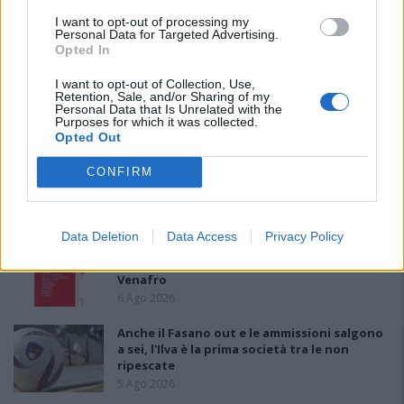
PIÙ LETTI OGGI
I want to opt-out of processing my
Personal Data for Targeted Advertising.
Opted In
Il Selargius rinforza il centrocampo con
I want to opt-out of Collection, Use,
Manuel Rinino e Samuele Vacca
Retention, Sale, and/or Sharing of my
Personal Data that Is Unrelated with the
6 Ago 2026
Purposes for which it was collected.
Opted Out
Il Buddusò in mani sicure con Mario Fadda, il
CONFIRM
Monte Alma riparte da Ivano Falchi
5 Ago 2026
Data Deletion
Data Access
Privacy Policy
Le 5 sarde ancora nel girone G con 8 squadre
laziali, 4 campane e la novità dei molisani del
Venafro
6 Ago 2026
Anche il Fasano out e le ammissioni salgono
a sei, l'Ilva è la prima società tra le non
ripescate
5 Ago 2026