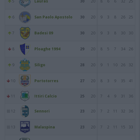
5
Lauras
30
20
8
6
6
32
25
6
San Paolo Apostolo
30
20
9
3
8
26
25
7
Badesi 09
30
20
9
3
8
30
30
8
Ploaghe 1994
29
20
8
5
7
34
26
9
Siligo
28
20
9
1
10
26
32
10
Portotorres
27
20
8
3
9
35
41
11
Ittiri Calcio
25
20
7
4
9
31
36
12
Sennori
23
20
7
2
11
32
36
13
Malaspina
23
20
7
2
11
15
33