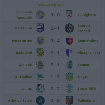
DIARIOSPORTIVO.IT
San Paolo
0 - 0
FC Alghero
Apostolo
Lanteri
2 - 1
Malaspina
Sassari
0 - 4
Portotorres
Monte Alma
2 - 1
Badesi 09
Ploaghe 1994
2 - 1
Olmedo
Sennori
1 - 3
Ittiri Calcio
Siligo
2 - 2
Lauras
Sorso 1930
0 - 6
Atletico Sorso
Valledoria