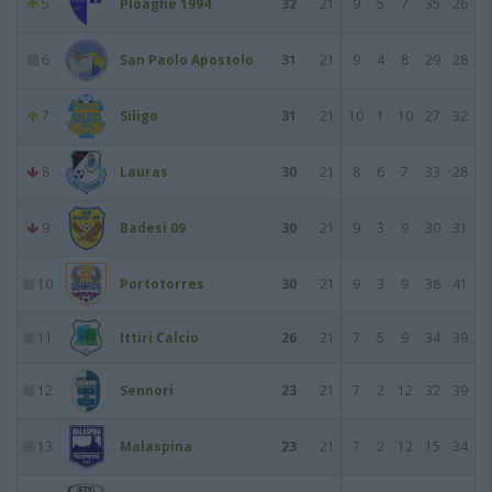
5
Ploaghe 1994
32
21
9
5
7
35
26
6
San Paolo Apostolo
31
21
9
4
8
29
28
7
Siligo
31
21
10
1
10
27
32
8
Lauras
30
21
8
6
7
33
28
9
Badesi 09
30
21
9
3
9
30
31
10
Portotorres
30
21
9
3
9
38
41
11
Ittiri Calcio
26
21
7
5
9
34
39
12
Sennori
23
21
7
2
12
32
39
13
Malaspina
23
21
7
2
12
15
34