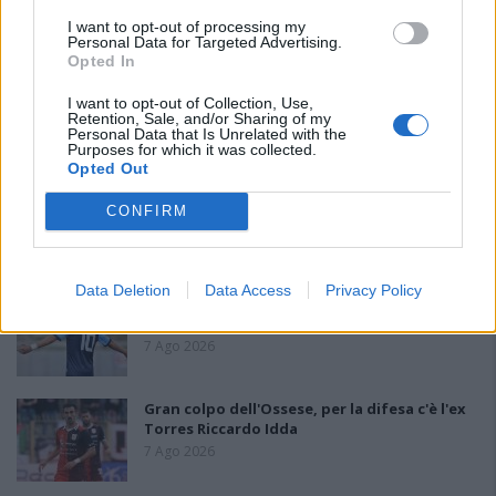
PIÙ LETTI OGGI
I want to opt-out of processing my
Personal Data for Targeted Advertising.
Opted In
L'Ilva si completa con Markic, Contucci,
I want to opt-out of Collection, Use,
Carlucci, Bevilacqua, Solinas, Souare e Galic
Retention, Sale, and/or Sharing of my
Personal Data that Is Unrelated with the
7 Ago 2026
Purposes for which it was collected.
Opted Out
L'Ossese si prepara all'esordio in D: Forzati,
CONFIRM
Cabrera, Tesio, Limongelli, Bolzicco e tanti
giovani tra i…
7 Ago 2026
Data Deletion
Data Access
Privacy Policy
Il Monastir riparte dai pilastri Masia, Pinna e
Aloia, il primo acquisto è Loru
7 Ago 2026
Gran colpo dell'Ossese, per la difesa c'è l'ex
Torres Riccardo Idda
7 Ago 2026