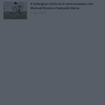
Il Selargius rinforza il centrocampo con
Manuel Rinino e Samuele Vacca
6 Ago 2026