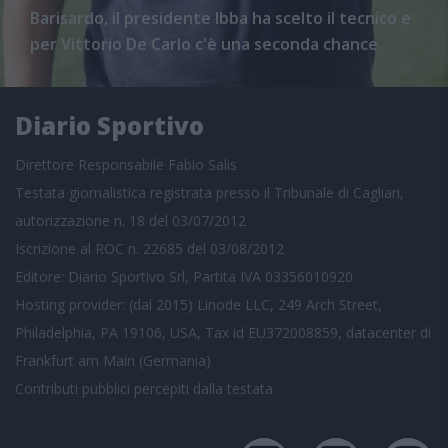
Barisardo, il presidente Ibba ha scelto il tecnico e
per Vittorio De Carlo c'è una seconda chance
Diario Sportivo
Direttore Responsabile Fabio Salis
Testata giornalistica registrata presso il Tribunale di Cagliari,
autorizzazione n. 18 del 03/07/2012
Iscrizione al ROC n. 22685 del 03/08/2012
Editore: Diario Sportivo Srl, Partita IVA 03356010920
Hosting provider: (dal 2015) Linode LLC, 249 Arch Street,
Philadelphia, PA 19106, USA, Tax id EU372008859, datacenter di
Frankfurt am Main (Germania)
Contributi pubblici
percepiti dalla testata