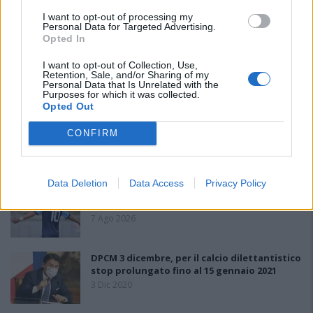
PIÙ LETTI OGGI
I want to opt-out of processing my
Personal Data for Targeted Advertising.
Opted In
Amichevole Ossese: 3-1 al Cagliari Primavera,
I want to opt-out of Collection, Use,
doppietta di Tapparello
Retention, Sale, and/or Sharing of my
Personal Data that Is Unrelated with the
8 Ago 2026
Purposes for which it was collected.
Opted Out
Il Latte Dolce prende Dumani dalla Torres,
CONFIRM
Mascia, Sorgente, Lopes, Limberti e Cherchi
gli altri acquisti
8 Ago 2026
Data Deletion
Data Access
Privacy Policy
Il Monastir riparte dai pilastri Masia, Pinna e
Aloia, il primo acquisto è Loru
7 Ago 2026
DPCM 3 dicembre, per il calcio dilettantistico
stop prolungato fino al 15 gennaio 2021
3 Dic 2020