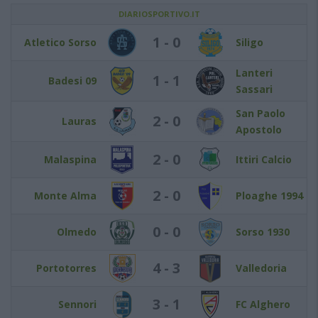
DIARIOSPORTIVO.IT
1 - 0
Atletico Sorso
Siligo
Lanteri
1 - 1
Badesi 09
Sassari
San Paolo
2 - 0
Lauras
Apostolo
2 - 0
Malaspina
Ittiri Calcio
2 - 0
Monte Alma
Ploaghe 1994
0 - 0
Olmedo
Sorso 1930
4 - 3
Portotorres
Valledoria
3 - 1
Sennori
FC Alghero