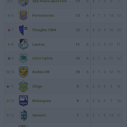
5
San Paolo Apostolo
13
8
4
1
3
9
7
6
Portotorres
13
8
4
1
3
14
13
7
Ploaghe 1994
12
8
4
0
4
10
10
8
Lauras
11
8
3
2
3
11
11
9
Ittiri Calcio
10
8
3
1
4
11
12
10
Badesi 09
10
8
3
1
4
12
15
11
Siligo
9
8
3
0
5
5
8
12
Malaspina
9
8
3
0
5
7
16
13
Sennori
7
8
2
1
5
14
17