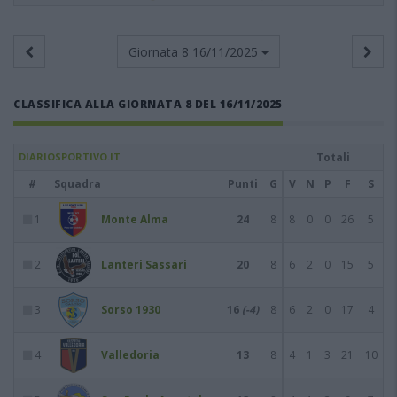
Giornata 8
16/11/2025
CLASSIFICA ALLA GIORNATA 8 DEL 16/11/2025
DIARIOSPORTIVO.IT
Totali
#
Squadra
Punti
G
V
N
P
F
S
1
Monte Alma
24
8
8
0
0
26
5
2
Lanteri Sassari
20
8
6
2
0
15
5
3
Sorso 1930
16
(-4)
8
6
2
0
17
4
4
Valledoria
13
8
4
1
3
21
10