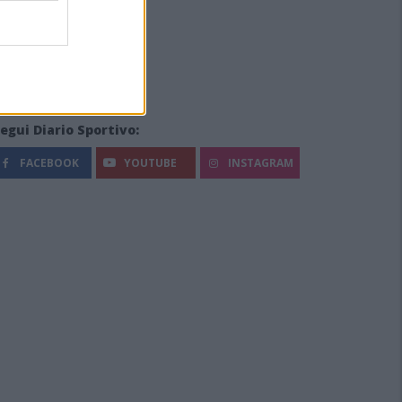
egui Diario Sportivo:
FACEBOOK
YOUTUBE
INSTAGRAM