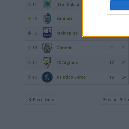
11
Ittiri Calcio
30
24
12
Sennori
26
24
13
Malaspina
24
24
14
Olmedo
21
24
15
FC Alghero
17
24
16
Atletico Sorso
12
24
Precedente
Giornata 9
Rit