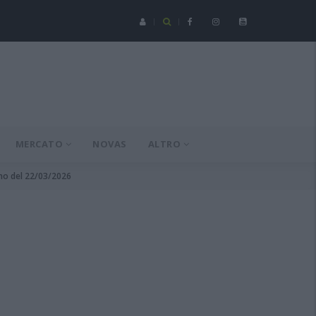
Serie C - Coppa Italia: Spezia-Torres posticipata a domenica 16 a
MERCATO
NOVAS
ALTRO
rno del 22/03/2026