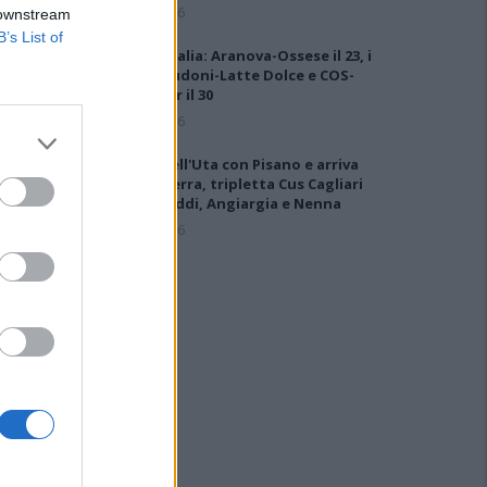
6 Ago 2026
 downstream
B’s List of
Coppa Italia: Aranova-Ossese il 23, i
derby Budoni-Latte Dolce e COS-
Monastir il 30
6 Ago 2026
Colpo dell'Uta con Pisano e arriva
anche Serra, tripletta Cus Cagliari
con Piroddi, Angiargia e Nenna
5 Ago 2026