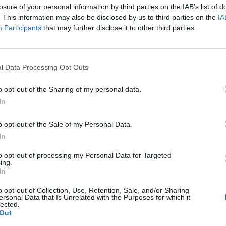
15
7
2
44
21
10
2
0
30
11
5
5
2
14
10
losure of your personal information by third parties on the IAB’s list of
. This information may also be disclosed by us to third parties on the
IA
Participants
that may further disclose it to other third parties.
15
2
7
56
28
10
1
1
30
6
5
1
6
26
22
12
4
8
34
29
5
3
4
16
15
7
1
4
18
14
l Data Processing Opt Outs
13
4
7
39
24
10
0
2
24
8
3
4
5
15
16
o opt-out of the Sharing of my personal data.
In
10
6
8
38
30
6
4
2
19
12
4
2
6
19
18
o opt-out of the Sale of my Personal Data.
11
3
10
37
35
6
1
5
18
18
5
2
5
19
17
In
to opt-out of processing my Personal Data for Targeted
11
2
11
33
37
7
0
5
20
19
4
2
6
13
18
ing.
In
9
7
8
35
30
5
6
1
20
8
4
1
7
15
22
o opt-out of Collection, Use, Retention, Sale, and/or Sharing
ersonal Data that Is Unrelated with the Purposes for which it
lected.
9
4
11
40
48
4
3
5
19
25
5
1
6
21
23
Out