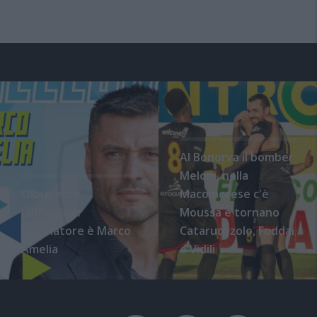
Al Bonorva il bomber
Meloni, nella
Olbia, ecco
Macomerese c'è
l'ufficialità:
Moussa e tornano
l'allenatore è Marco
Cataruozzolo, Foddai
Amelia
e Vidili