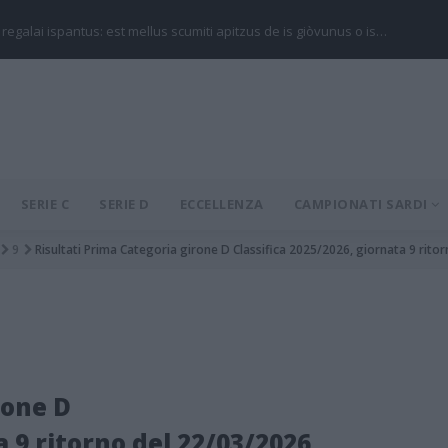
 regalai ispantus: est mellus scumiti apitzus de is giòvunus o is…
SERIE C
SERIE D
ECCELLENZA
CAMPIONATI SARDI
9
Risultati Prima Categoria girone D Classifica 2025/2026, giornata 9 rito
rone D
a 9 ritorno del 22/03/2026