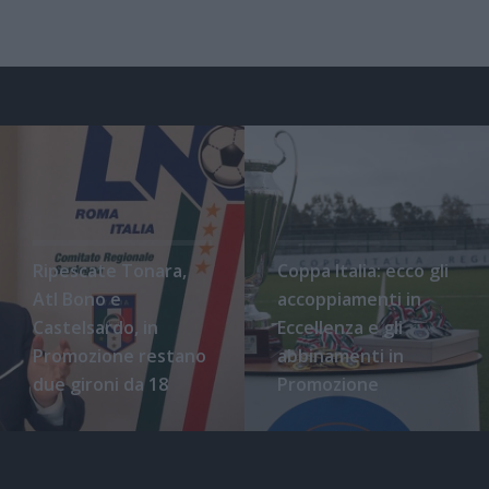
Ripescate Tonara,
Coppa Italia: ecco gli
Atl Bono e
accoppiamenti in
Castelsardo, in
Eccellenza e gli
Promozione restano
abbinamenti in
due gironi da 18
Promozione