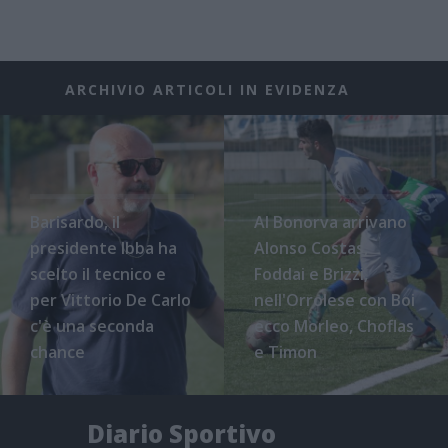
ARCHIVIO ARTICOLI IN EVIDENZA
Barisardo, il
Al Bonorva arrivano
presidente Ibba ha
Alonso Costas,
scelto il tecnico e
Foddai e Brizzi,
per Vittorio De Carlo
nell'Orrolese con Boi
c'è una seconda
ecco Morleo, Choflas
chance
e Timon
Diario Sportivo