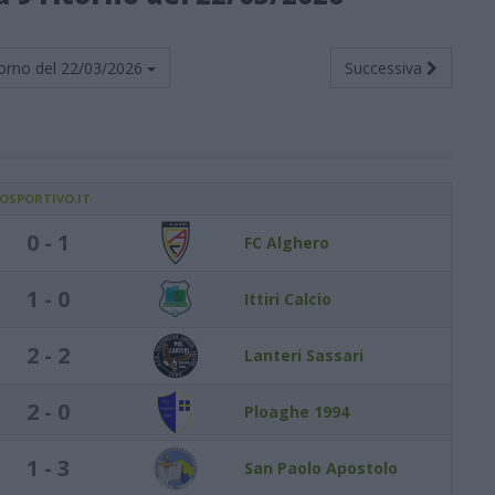
orno del
22/03/2026
Successiva
IOSPORTIVO.IT
0 - 1
FC Alghero
1 - 0
Ittiri Calcio
2 - 2
Lanteri Sassari
2 - 0
Ploaghe 1994
1 - 3
San Paolo Apostolo