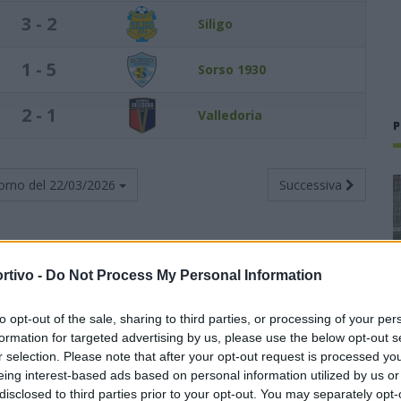
3 - 2
Siligo
1 - 5
Sorso 1930
2 - 1
Valledoria
P
orno del
22/03/2026
Successiva
rtivo -
Do Not Process My Personal Information
Totali
Casa
Trasferta
to opt-out of the sale, sharing to third parties, or processing of your per
V
N
P
F
S
V
N
P
F
S
V
N
P
F
S
formation for targeted advertising by us, please use the below opt-out s
r selection. Please note that after your opt-out request is processed y
19
2
3
62
16
12
0
0
38
6
7
2
3
24
10
eing interest-based ads based on personal information utilized by us or
disclosed to third parties prior to your opt-out. You may separately opt-