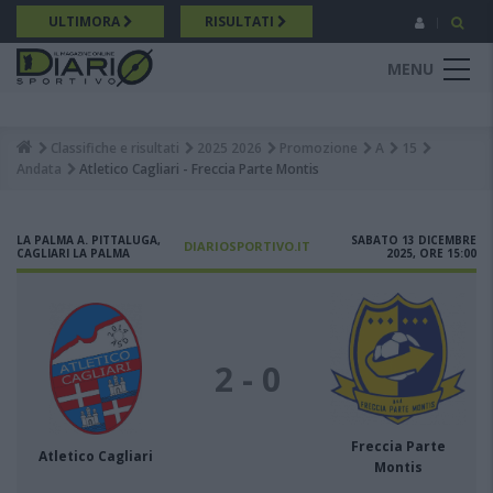
Salta
ULTIMORA
RISULTATI
al
contenuto
MENU
principale
Classifiche e risultati
2025 2026
Promozione
A
15
Breadcrumb
Andata
Atletico Cagliari - Freccia Parte Montis
LA PALMA A. PITTALUGA,
SABATO 13 DICEMBRE
DIARIOSPORTIVO.IT
CAGLIARI LA PALMA
2025, ORE 15:00
2 - 0
Freccia Parte
Atletico Cagliari
Montis