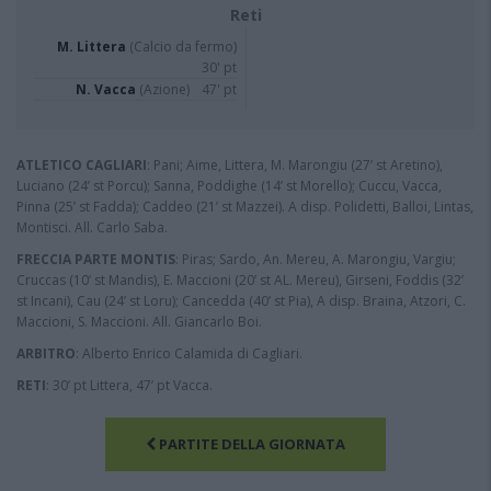
Reti
M. Littera
(Calcio da fermo)
30' pt
N. Vacca
(Azione)
47' pt
ATLETICO CAGLIARI
: Pani; Aime, Littera, M. Marongiu (27’ st Aretino),
Luciano (24’ st Porcu); Sanna, Poddighe (14’ st Morello); Cuccu, Vacca,
Pinna (25’ st Fadda); Caddeo (21’ st Mazzei). A disp. Polidetti, Balloi, Lintas,
Montisci. All. Carlo Saba.
FRECCIA PARTE MONTIS
: Piras; Sardo, An. Mereu, A. Marongiu, Vargiu;
Cruccas (10’ st Mandis), E. Maccioni (20’ st AL. Mereu), Girseni, Foddis (32’
st Incani), Cau (24’ st Loru); Cancedda (40’ st Pia), A disp. Braina, Atzori, C.
Maccioni, S. Maccioni. All. Giancarlo Boi.
ARBITRO
: Alberto Enrico Calamida di Cagliari.
RETI
: 30’ pt Littera, 47’ pt Vacca.
PARTITE DELLA GIORNATA