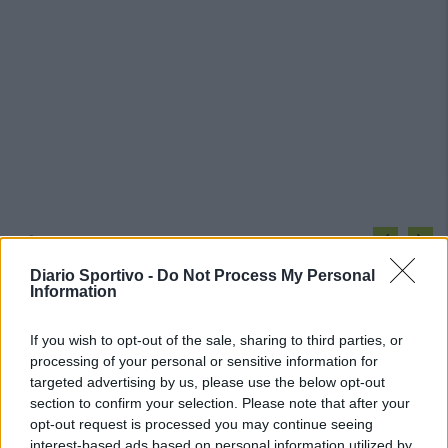
PIÙ LETTI OGGI
Diario Sportivo -
Do Not Process My Personal
Information
Amichevole Ossese: 3-1 al Cagliari Primavera,
doppietta di Tapparello
If you wish to opt-out of the sale, sharing to third parties, or
8 Ago 2026
processing of your personal or sensitive information for
targeted advertising by us, please use the below opt-out
Il Latte Dolce prende Dumani dalla Torres,
section to confirm your selection. Please note that after your
Mascia, Sorgente, Lopes, Limberti e Cherchi
opt-out request is processed you may continue seeing
gli altri acquisti
interest-based ads based on personal information utilized by