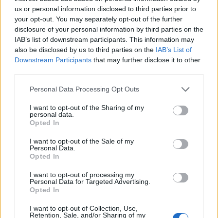
8 Ago 2026
us or personal information disclosed to third parties prior to
your opt-out. You may separately opt-out of the further
Il Monastir riparte dai pilastri Masia, Pinna e
disclosure of your personal information by third parties on the
Aloia, il primo acquisto è Loru
IAB’s list of downstream participants. This information may
7 Ago 2026
also be disclosed by us to third parties on the
IAB’s List of
Downstream Participants
that may further disclose it to other
L'Ilva si completa con Markic, Contucci,
third parties.
Carlucci, Bevilacqua, Solinas, Souare e Galic
7 Ago 2026
Personal Data Processing Opt Outs
I want to opt-out of the Sharing of my
personal data.
Il Selargius rinforza il centrocampo con
Opted In
Manuel Rinino e Samuele Vacca
6 Ago 2026
I want to opt-out of the Sale of my
Personal Data.
Opted In
I want to opt-out of processing my
Personal Data for Targeted Advertising.
Opted In
I want to opt-out of Collection, Use,
Retention, Sale, and/or Sharing of my