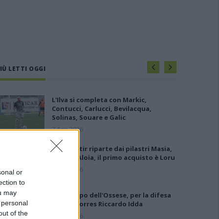
IÙ LETTI OGGI
L'Ilva si completa con Markic,
Contucci, Carlucci, Bevilacqua,
Solinas, Souare e Galic
7 Ago 2026
Il Monastir riparte dai pilastri Masia,
Pinna e Aloia, il primo acquisto è Loru
7 Ago 2026
sonal or
ection to
ou may
Gran colpo dell'Ossese, per la difesa
 personal
c'è l'ex Torres Riccardo Idda
out of the
7 Ago 2026