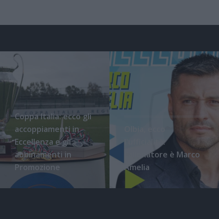
Coppa Italia: ecco gli
accoppiamenti in
Olbia, ecco
Eccellenza e gli
l'ufficialità:
abbinamenti in
l'allenatore è Marco
Promozione
Amelia