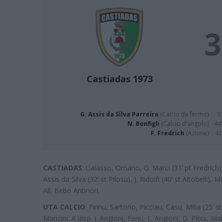
3
Castiadas 1973
G. Assis da Silva Parreira
(Calcio da fermo)
5
N. Bonfigli
(Calcio d'angolo)
44'
F. Fredrich
(Azione)
42
CASTIADAS
: Galasso, Ornano, G. Marci (31’ pt Fredrich)
Assis da Silva (32’ st Pilosu), J. Ridolfi (40’ st Altobelli),
All. Bebo Antinori.
UTA CALCIO
: Firinu, Sartorio, Picciau, Casu, Milia (25’ s
Mancini. A disp. J. Angioni, Fenu, L. Angioni, D. Pibia, M