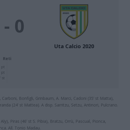
 - 0
Uta Calcio 2020
Reti
' pt
 pt
' st
, Carboni, Bonfigli, Grinbaum, A. Marci, Cadoni (35’ st Matta),
 Miranda (24’ st Mattea). A disp. Sarritzu, Setzu, Antinori, Pulcrano.
t Aly), Piras (46’ st S. Pibia), Bratzu, Orrù, Pascual, Pionca,
anca. All. Tonio Madau.