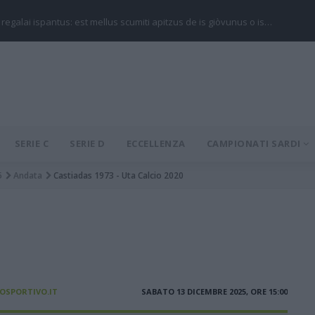
 regalai ispantus: est mellus scumiti apitzus de is giòvunus o is…
SERIE C
SERIE D
ECCELLENZA
CAMPIONATI SARDI
5
Andata
Castiadas 1973 - Uta Calcio 2020
IOSPORTIVO.IT
SABATO 13 DICEMBRE 2025, ORE 15:00