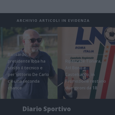
ARCHIVIO ARTICOLI IN EVIDENZA
Barisardo, il
presidente Ibba ha
Ripescate Tonara,
scelto il tecnico e
Atl Bono e
per Vittorio De Carlo
Castelsardo, in
c'è una seconda
Promozione restano
chance
due gironi da 18
Diario Sportivo