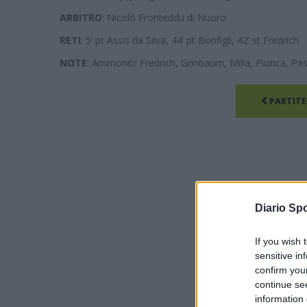
ARBITRO
: Nicolò Fronteddu di Nuoro.
RETI
: 5’ pt Assis da Silva, 44’ pt Bonfigli, 42’ st Fredrich.
NOTE
: Ammoniti: Fredrich, Grinbaum, Milia, Pionca, Pasc
PARTITE
Diario Spo
If you wish 
sensitive in
confirm you
continue se
information 