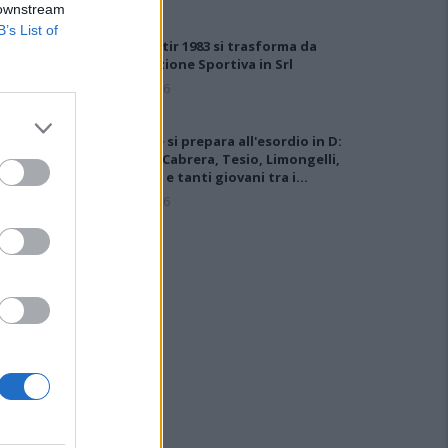
 downstream
B’s List of
Il Monastir 1983 si trasforma da
Associazione Sportiva in Srl
7 Ago 2026
L'Ossese si prepara all'esordio in D:
Forzati, Cabrera, Tesio, Limongelli,
Bolzicco e tanti giovani tra i…
7 Ago 2026