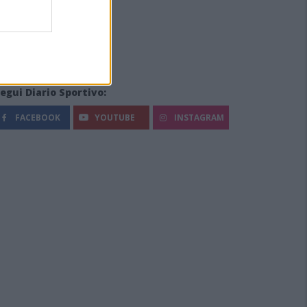
egui Diario Sportivo:
FACEBOOK
YOUTUBE
INSTAGRAM