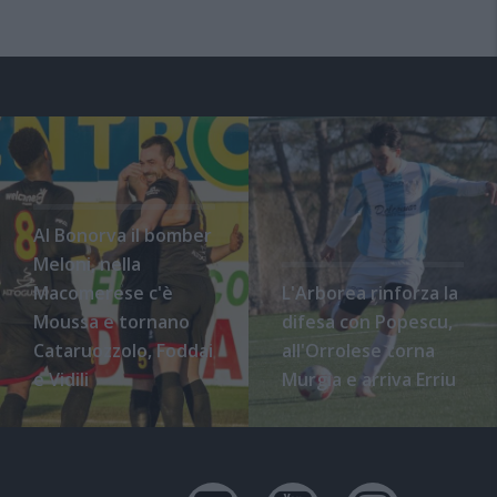
Al Bonorva il bomber
Meloni, nella
Macomerese c'è
L'Arborea rinforza la
Moussa e tornano
difesa con Popescu,
Cataruozzolo, Foddai
all'Orrolese torna
e Vidili
Murgia e arriva Erriu