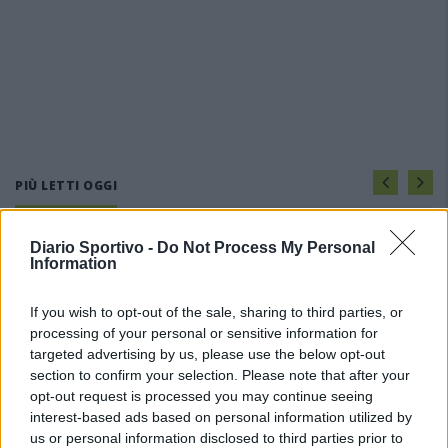
PIÙ LETTI OGGI
Diario Sportivo -
Do Not Process My Personal
Il CR sardo esclude anche l'Olbia: l'Usinese è
Information
in Eccellenza, il Fonni sale in Promozione
5 Ago 2026
If you wish to opt-out of the sale, sharing to third parties, or
processing of your personal or sensitive information for
Coppa Italia: gli accoppiamenti degli ottavi
targeted advertising by us, please use the below opt-out
di finale con i derby di Gallura, Barbagia e
section to confirm your selection. Please note that after your
Ogliastra
opt-out request is processed you may continue seeing
5 Ago 2026
interest-based ads based on personal information utilized by
us or personal information disclosed to third parties prior to
Coppa Italia: gli accoppiamenti dei 16esimi di