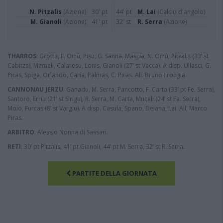
N. Pitzalis
(Azione)
30' pt
44' pt
M. Lai
(Calcio d'angolo)
M. Gianoli
(Azione)
41' pt
32' st
R. Serra
(Azione)
THARROS
: Grotta, F. Orrù, Pisu, G. Sanna, Mascia, N. Orrù, Pitzalis (33’ st
Cabitza), Mameli, Calaresu, Lonis, Gianoli (27’ st Vacca). A disp. Ullasci, G.
Piras, Spiga, Orlando, Caria, Palmas, C. Piras. All. Bruno Frongia.
CANNONAU JERZU
: Ganadu, M. Serra, Pancotto, F. Carta (33’ pt Fe. Serra),
Santoro, Erriu (21’ st Sirigu), R. Serra, M. Carta, Muceli (24’ st Fa. Serra),
Moio, Furcas (8’ st Vargiu). A disp. Casula, Spano, Deiana, Lai. All. Marco
Piras.
ARBITRO
: Alessio Nonna di Sassari.
RETI
: 30’ pt Pitzalis, 41’ pt Gianoli, 44’ pt M. Serra, 32’ st R. Serra.
PARTITE DELLA GIORNATA