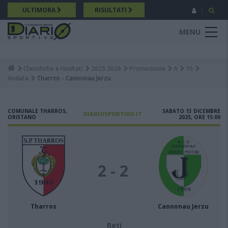
Salta
ULTIMORA
RISULTATI
al
contenuto
MENU
principale
Classifiche e risultati
2025 2026
Promozione
A
15
Breadcrumb
Andata
Tharros - Cannonau Jerzu
COMUNALE THARROS,
SABATO 13 DICEMBRE
DIARIOSPORTIVO.IT
ORISTANO
2025, ORE 15:00
2 - 2
Tharros
Cannonau Jerzu
Reti