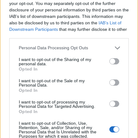
finale con i derby a Cagliari, Sassari e
your opt-out. You may separately opt-out of the further
Macomer
disclosure of your personal information by third parties on the
5 Ago 2026
IAB’s list of downstream participants. This information may
also be disclosed by us to third parties on the
IAB’s List of
Colpo dell'Uta con Pisano e arriva anche
Downstream Participants
that may further disclose it to other
Serra, tripletta Cus Cagliari con Piroddi,
third parties.
Angiargia e Nenna
5 Ago 2026
Personal Data Processing Opt Outs
Il Coghinas ancora più forte con Sechi e
I want to opt-out of the Sharing of my
Scanu, al Macomer arriva Bonfigli
personal data.
5 Ago 2026
Opted In
I want to opt-out of the Sale of my
Personal Data.
Opted In
I want to opt-out of processing my
Personal Data for Targeted Advertising.
Opted In
I want to opt-out of Collection, Use,
Retention, Sale, and/or Sharing of my
Personal Data that Is Unrelated with the
Purposes for which it was collected.