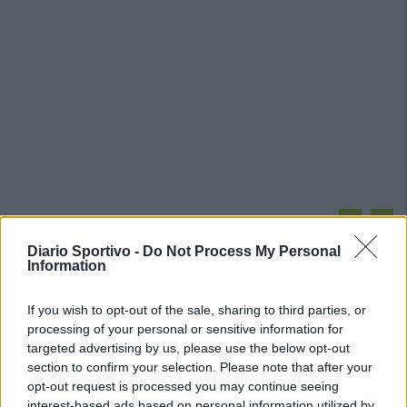
PIÙ LETTI OGGI
Diario Sportivo -
Do Not Process My Personal
Information
Amichevole Ossese: 3-1 al Cagliari Primavera,
doppietta di Tapparello
If you wish to opt-out of the sale, sharing to third parties, or
8 Ago 2026
processing of your personal or sensitive information for
targeted advertising by us, please use the below opt-out
Il Latte Dolce prende Dumani dalla Torres,
section to confirm your selection. Please note that after your
Mascia, Sorgente, Lopes, Limberti e Cherchi
opt-out request is processed you may continue seeing
gli altri acquisti
interest-based ads based on personal information utilized by