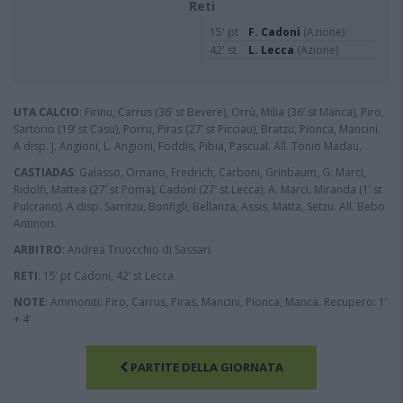
Reti
15' pt
F. Cadoni
(Azione)
42' st
L. Lecca
(Azione)
UTA CALCIO
: Firinu, Carrus (36’ st Bevere), Orrù, Milia (36’ st Manca), Piro,
Sartorio (19’ st Casu), Porru, Piras (27’ st Picciau), Bratzu, Pionca, Mancini.
A disp. J. Angioni, L. Angioni, Foddis, Pibia, Pascual. All. Tonio Madau.
CASTIADAS
: Galasso, Ornano, Fredrich, Carboni, Grinbaum, G. Marci,
Ridolfi, Mattea (27’ st Poma), Cadoni (27’ st Lecca), A. Marci, Miranda (1’ st
Pulcrano). A disp. Sarritzu, Bonfigli, Bellanza, Assis, Matta, Setzu. All. Bebo
Antinori.
ARBITRO
: Andrea Truocchio di Sassari.
RETI
: 15’ pt Cadoni, 42’ st Lecca.
NOTE
: Ammoniti: Piro, Carrus, Piras, Mancini, Pionca, Manca. Recupero: 1’
+ 4’
PARTITE DELLA GIORNATA