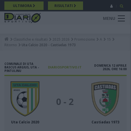
Salta
ULTIMORA
RISULTATI
al
contenuto
MENU
principale
Classifiche e risultati
2025 2026
Promozione
A
15
Breadcrumb
Ritorno
Uta Calcio 2020 - Castiadas 1973
COMUNALE DI UTA
DOMENICA 12 APRILE
DIARIOSPORTIVO.IT
BASCUS ARGIUS, UTA -
2026, ORE 16:00
PINTULINU
0 - 2
Uta Calcio 2020
Castiadas 1973