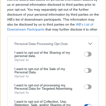
8 Ago 2026
us or personal information disclosed to third parties prior to
your opt-out. You may separately opt-out of the further
Il Monastir riparte dai pilastri Masia, Pinna e
disclosure of your personal information by third parties on the
Aloia, il primo acquisto è Loru
IAB’s list of downstream participants. This information may
7 Ago 2026
also be disclosed by us to third parties on the
IAB’s List of
Downstream Participants
that may further disclose it to other
third parties.
L'Ilva si completa con Markic, Contucci,
Carlucci, Bevilacqua, Solinas, Souare e Galic
7 Ago 2026
Personal Data Processing Opt Outs
I want to opt-out of the Sharing of my
personal data.
Latte Dolce, che rivoluzione: addio a 23
Opted In
giocatori della scorsa stagione
9 Ago 2024
I want to opt-out of the Sale of my
Personal Data.
Opted In
I want to opt-out of processing my
Personal Data for Targeted Advertising.
Opted In
I want to opt-out of Collection, Use,
Retention, Sale, and/or Sharing of my