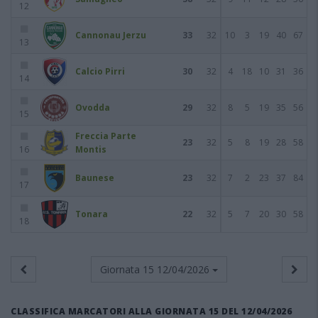
12
Cannonau Jerzu
33
32
10
3
19
40
67
13
Calcio Pirri
30
32
4
18
10
31
36
14
Ovodda
29
32
8
5
19
35
56
15
Freccia Parte
23
32
5
8
19
28
58
16
Montis
Baunese
23
32
7
2
23
37
84
17
Tonara
22
32
5
7
20
30
58
18
Giornata 15
12/04/2026
CLASSIFICA MARCATORI ALLA GIORNATA 15 DEL 12/04/2026