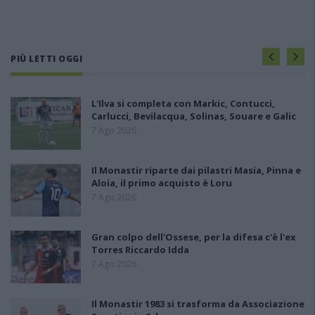
PIÙ LETTI OGGI
L'Ilva si completa con Markic, Contucci,
Carlucci, Bevilacqua, Solinas, Souare e Galic
7 Ago 2026
Il Monastir riparte dai pilastri Masia, Pinna e
Aloia, il primo acquisto è Loru
7 Ago 2026
Gran colpo dell'Ossese, per la difesa c'è l'ex
Torres Riccardo Idda
7 Ago 2026
Il Monastir 1983 si trasforma da Associazione