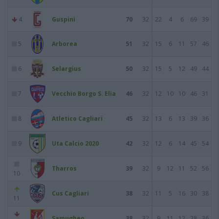
4
Guspini
70
32
22
4
6
69
39
5
Arborea
51
32
15
6
11
57
46
6
Selargius
50
32
15
5
12
49
44
7
Vecchio Borgo S. Elia
46
32
12
10
10
46
31
8
Atletico Cagliari
45
32
13
6
13
39
36
9
Uta Calcio 2020
42
32
12
6
14
45
54
Tharros
39
32
9
12
11
52
56
10
Cus Cagliari
38
32
11
5
16
30
38
11
Samugheo
38
32
9
11
12
28
36