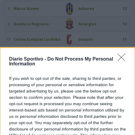
8
Marco Atzeni
Arborea
12
9
Gianluca Reginato
Selargius
12
10
Carlos Ezequiel Cordoba
Guspini
11
11
Mattia Pinna
Atletico Cagliari
11
Diario Sportivo -
Do Not Process My Personal
Information
12
Nicolò Agostinelli
Villacidrese
10
If you wish to opt-out of the sale, sharing to third parties, or
processing of your personal or sensitive information for
13
Marco Lonis
Tharros
10
targeted advertising by us, please use the below opt-out
section to confirm your selection. Please note that after your
14
Federico Porru
Uta Calcio 2020
10
opt-out request is processed you may continue seeing
interest-based ads based on personal information utilized by
15
Alberto Usai
Selargius
10
us or personal information disclosed to third parties prior to
your opt-out. You may separately opt-out of the further
disclosure of your personal information by third parties on the
16
Matteo Atzei
Villacidrese
9