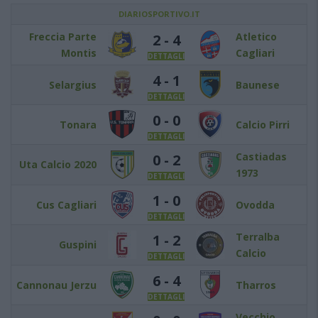
DIARIOSPORTIVO.IT
Freccia Parte
Atletico
2 - 4
Montis
Cagliari
DETTAGLI
4 - 1
Selargius
Baunese
DETTAGLI
0 - 0
Tonara
Calcio Pirri
DETTAGLI
Castiadas
0 - 2
Uta Calcio 2020
1973
DETTAGLI
1 - 0
Cus Cagliari
Ovodda
DETTAGLI
Terralba
1 - 2
Guspini
Calcio
DETTAGLI
6 - 4
Cannonau Jerzu
Tharros
DETTAGLI
Vecchio