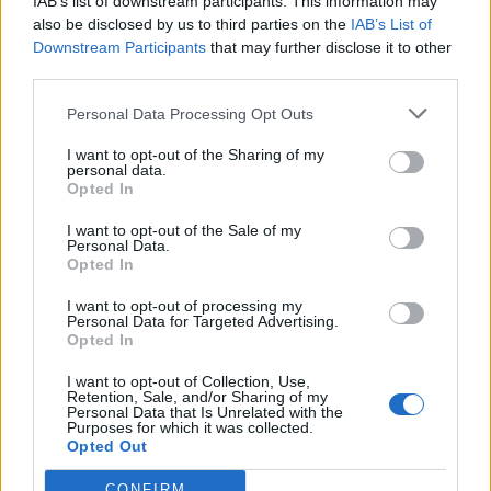
IAB’s list of downstream participants. This information may
also be disclosed by us to third parties on the
IAB’s List of
17
Raffaele Picciau
Uta Calcio 2020
9
Downstream Participants
that may further disclose it to other
third parties.
18
Riccardo Pulcrano
Castiadas 1973
9
Personal Data Processing Opt Outs
19
Marco Sanna
I want to opt-out of the Sharing of my
Calcio Pirri
9
personal data.
Opted In
20
Edoardo Sedda
Ovodda
9
I want to opt-out of the Sale of my
Personal Data.
VISUALIZZA TUTTO
Opted In
I want to opt-out of processing my
Personal Data for Targeted Advertising.
Opted In
I want to opt-out of Collection, Use,
Retention, Sale, and/or Sharing of my
Personal Data that Is Unrelated with the
Purposes for which it was collected.
Opted Out
CONFIRM