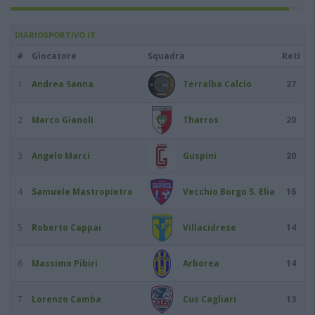
DIARIOSPORTIVO.IT
#
Giocatore
Squadra
Reti
1
Andrea Sanna
Terralba Calcio
27
2
Marco Gianoli
Tharros
20
3
Angelo Marci
Guspini
20
4
Samuele Mastropietro
Vecchio Borgo S. Elia
16
5
Roberto Cappai
Villacidrese
14
6
Massimo Pibiri
Arborea
14
7
Lorenzo Camba
Cus Cagliari
13