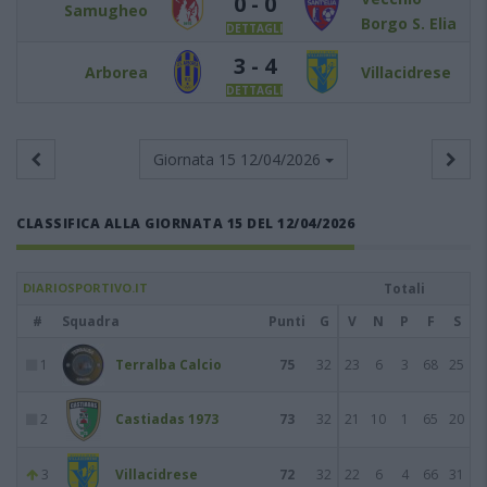
0 - 0
Samugheo
Borgo S. Elia
DETTAGLI
3 - 4
Arborea
Villacidrese
DETTAGLI
Giornata 15
12/04/2026
CLASSIFICA ALLA GIORNATA 15 DEL 12/04/2026
DIARIOSPORTIVO.IT
Totali
#
Squadra
Punti
G
V
N
P
F
S
1
Terralba Calcio
75
32
23
6
3
68
25
2
Castiadas 1973
73
32
21
10
1
65
20
3
Villacidrese
72
32
22
6
4
66
31