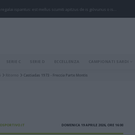
 regalai ispantus: est mellus scumiti apitzus de is giòvunus o is…
SERIE C
SERIE D
ECCELLENZA
CAMPIONATI SARDI
6
Ritorno
Castiadas 1973 - Freccia Parte Montis
IOSPORTIVO.IT
DOMENICA 19 APRILE 2026, ORE 16:00