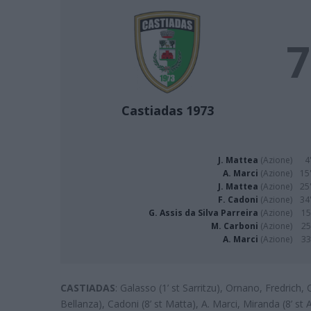
7
Castiadas 1973
J. Mattea
(Azione)
4
A. Marci
(Azione)
15'
J. Mattea
(Azione)
25'
F. Cadoni
(Azione)
34'
G. Assis da Silva Parreira
(Azione)
15
M. Carboni
(Azione)
25
A. Marci
(Azione)
33
CASTIADAS
: Galasso (1’ st Sarritzu), Ornano, Fredrich,
Bellanza), Cadoni (8’ st Matta), A. Marci, Miranda (8’ st A