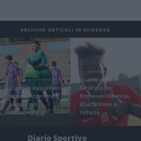
ARCHIVIO ARTICOLI IN EVIDENZA
Quarta volta in
L'Iglesias coi portieri
Sardegna per
Idrissi e Atzeni ma è
Emmanuel Odianose,
sempre più
il Latte Dolce si
sudamericana
rinforza
Diario Sportivo