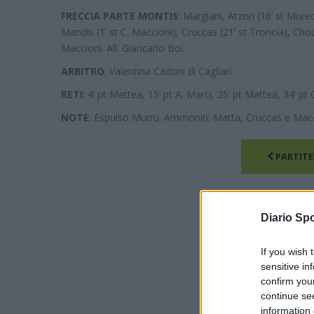
FRECCIA PARTE MONTIS
: Margiani, Atzori (16’ st Mure
Mandis (1’ st C. Maccioni), Cruccas (21’ st Troncia), Choua
Maccioni. All. Giancarlo Boi.
ARBITRO
: Valentina Cadoni di Cagliari.
RETI
: 4’ pt Mattea, 15’ pt A. Marci, 25’ pt Mattea, 34’ pt C
NOTE
: Espulso Murru. Ammoniti: Matta, Cruccas e Macci
PARTITE
Diario Spo
If you wish 
sensitive in
confirm you
continue se
information 