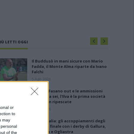
IÙ LETTI OGGI
Il Buddusò in mani sicure con Mario
Fadda, il Monte Alma riparte da Ivano
Falchi
5 Ago 2026
Anche il Fasano out e le ammissioni
salgono a sei, l'Ilva è la prima società
tra le non ripescate
sonal or
5 Ago 2026
ection to
ou may
Coppa Italia: gli accoppiamenti degli
ottavi di finale con i derby di Gallura,
 personal
Barbagia e Ogliastra
out of the