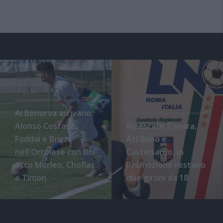
Al Bonorva arrivano
Alonso Costas,
Ripescate Tonara,
Foddai e Brizzi,
Atl Bono e
nell'Orrolese con Boi
Castelsardo, in
ecco Morleo, Choflas
Promozione restano
e Timon
due gironi da 18