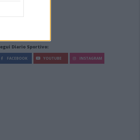
egui Diario Sportivo:
FACEBOOK
YOUTUBE
INSTAGRAM