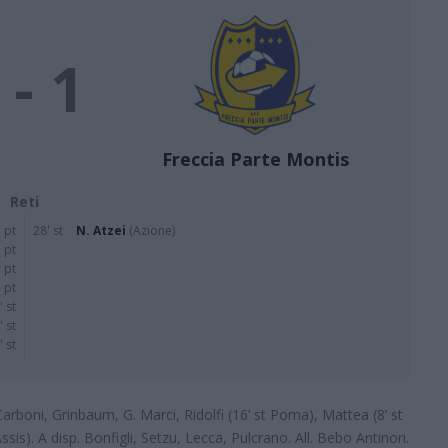
 - 1
Freccia Parte Montis
Reti
' pt
28' st
N. Atzei
(Azione)
 pt
 pt
 pt
' st
' st
' st
 Carboni, Grinbaum, G. Marci, Ridolfi (16’ st Poma), Mattea (8’ st
ssis). A disp. Bonfigli, Setzu, Lecca, Pulcrano. All. Bebo Antinori.