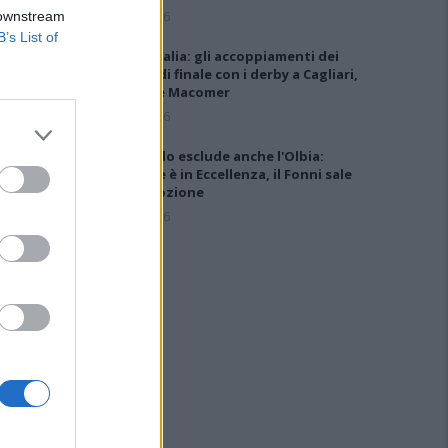
5 Ago 2026
 downstream
B’s List of
Coppa Italia: gli accoppiamenti dei
16esimi di finale con i derby a Cagliari,
Sassari e Macomer
5 Ago 2026
Il CR sardo esclude anche l'Olbia:
l'Usinese è in Eccellenza, il Fonni sale
in Promozione
5 Ago 2026