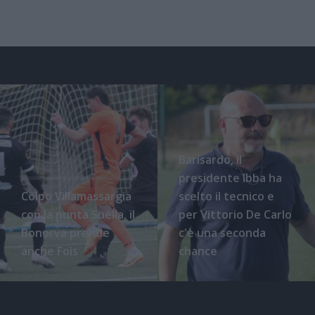
Barisardo, il
presidente Ibba ha
Colpo Villamassargia
scelto il tecnico e
con la punta Suella, il
per Vittorio De Carlo
Bonorva prende
c'è una seconda
anche Fois
chance