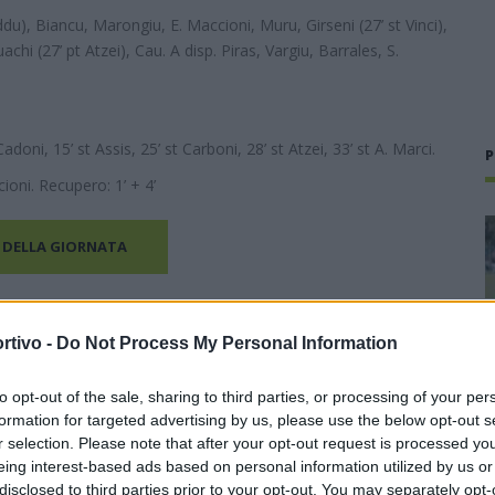
ddu), Biancu, Marongiu, E. Maccioni, Muru, Girseni (27’ st Vinci),
chi (27’ pt Atzei), Cau. A disp. Piras, Vargiu, Barrales, S.
adoni, 15’ st Assis, 25’ st Carboni, 28’ st Atzei, 33’ st A. Marci.
P
oni. Recupero: 1’ + 4’
 DELLA GIORNATA
rtivo -
Do Not Process My Personal Information
to opt-out of the sale, sharing to third parties, or processing of your per
formation for targeted advertising by us, please use the below opt-out s
r selection. Please note that after your opt-out request is processed y
eing interest-based ads based on personal information utilized by us or
disclosed to third parties prior to your opt-out. You may separately opt-