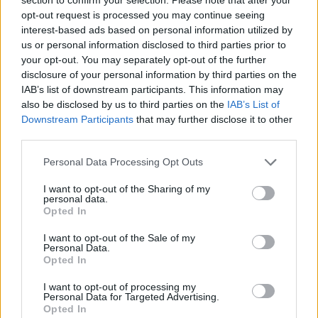
opt-out request is processed you may continue seeing
Il Latte Dolce prende Dumani dalla Torres,
interest-based ads based on personal information utilized by
Mascia, Sorgente, Lopes, Limberti e Cherchi
us or personal information disclosed to third parties prior to
gli altri acquisti
your opt-out. You may separately opt-out of the further
8 Ago 2026
disclosure of your personal information by third parties on the
IAB’s list of downstream participants. This information may
DPCM 3 dicembre, per il calcio dilettantistico
also be disclosed by us to third parties on the
IAB’s List of
stop prolungato fino al 15 gennaio 2021
Downstream Participants
that may further disclose it to other
3 Dic 2020
third parties.
Personal Data Processing Opt Outs
Il Monastir riparte dai pilastri Masia, Pinna e
Aloia, il primo acquisto è Loru
I want to opt-out of the Sharing of my
7 Ago 2026
personal data.
Opted In
L'Ilva si completa con Markic, Contucci,
I want to opt-out of the Sale of my
Carlucci, Bevilacqua, Solinas, Souare e Galic
Personal Data.
7 Ago 2026
Opted In
I want to opt-out of processing my
Personal Data for Targeted Advertising.
Opted In