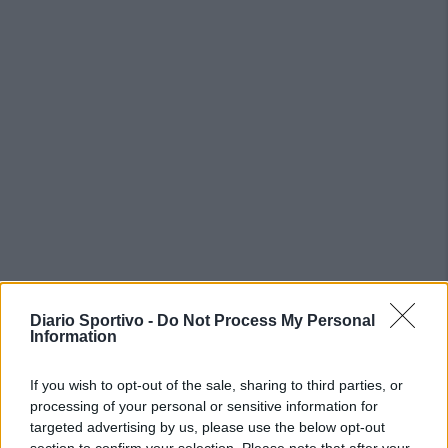
Diario Sportivo -
Do Not Process My Personal
PIÙ LETTI OGGI
Information
If you wish to opt-out of the sale, sharing to third parties, or
Amichevole Ossese: 3-1 al Cagliari Primavera,
processing of your personal or sensitive information for
doppietta di Tapparello
targeted advertising by us, please use the below opt-out
8 Ago 2026
section to confirm your selection. Please note that after your