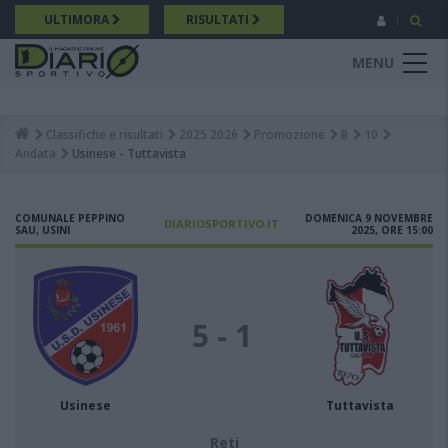
Salta
ULTIMORA
RISULTATI
al
contenuto
MENU
principale
Classifiche e risultati
2025 2026
Promozione
B
10
Breadcrumb
Andata
Usinese - Tuttavista
COMUNALE PEPPINO
DOMENICA 9 NOVEMBRE
DIARIOSPORTIVO.IT
SAU, USINI
2025, ORE 15:00
5 - 1
Usinese
Tuttavista
Reti