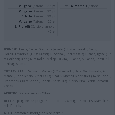
V. Igene
(Azione)
27' pt
35' st
A. Mameli
(Azione)
V. Igene
(Azione)
32' pt
C. Irde
(Azione)
39' pt
V. Igene
(Azione)
26' st
L. Fiorelli
(Calcio d'angolo)
46' st
USINESE
: Tanca, Saccu, Giachero, Jurado (32’ st A. Fiorelli), Sechi, L.
Fiorelli, D’Andrea (16’ st Grassi), N. Sanna (30’ st Masala), Bianco, Igene (36’
st Carboni), Irde (32’ st Rollo). A disp. Di Vita, S. Sanna, A. Sanna, Porru. All.
Pierluigi Scotto.
TUTTAVISTA
: R. Sanna, E. Mameli (26’ st Arcadu), Bitta, Van Buskirks, A.
Mameli, Rebollendo (22’ st Calia), Usai, S. Mameli, Rodriguez (34’ st Concu),
Fronteddu (30’ st Sedda), Podda (22’ st Pira). A disp. Pira, Sedda, Arcadu,
Concu.
ARBITRO
: Stefano Arre di Olbia.
RETI
: 27’ pt Igene, 32’ pt Igene, 39’ pt Irde, 26’ st Igene, 35’ st A. Mameli, 40’
st L. Fiorelli.
NOTE
: Ammoniti: Rodriguez. Recupero: 1’ + 5’