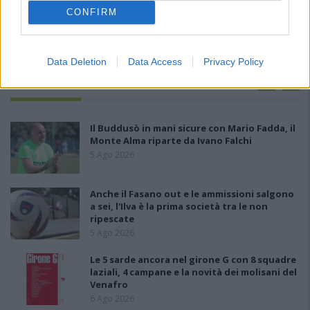
CONFIRM
Data Deletion
Data Access
Privacy Policy
PIÙ LETTI OGGI
Il Buddusò in mani sicure con Mario Fadda, il
Monte Alma riparte da Ivano Falchi
5 Ago 2026
Anche il Fasano out e le ammissioni salgono
a sei, l'Ilva è la prima società tra le non
ripescate
5 Ago 2026
Le 5 sarde ancora nel girone G con 8 squadre
laziali, 4 campane e la novità dei molisani del
Venafro
6 Ago 2026