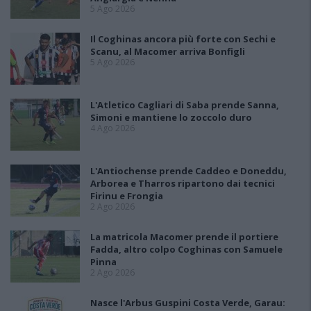
5 Ago 2026
Il Coghinas ancora più forte con Sechi e
Scanu, al Macomer arriva Bonfigli
5 Ago 2026
L'Atletico Cagliari di Saba prende Sanna,
Simoni e mantiene lo zoccolo duro
4 Ago 2026
L'Antiochense prende Caddeo e Doneddu,
Arborea e Tharros ripartono dai tecnici
Firinu e Frongia
2 Ago 2026
La matricola Macomer prende il portiere
Fadda, altro colpo Coghinas con Samuele
Pinna
2 Ago 2026
Nasce l'Arbus Guspini Costa Verde, Garau: