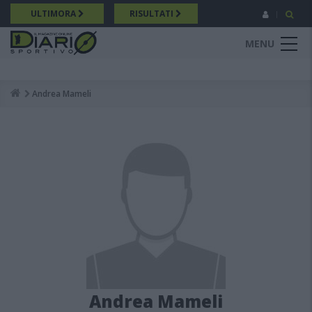
Salta
ULTIMORA
RISULTATI
al
contenuto
MENU
principale
Andrea Mameli
Breadcrumb
Andrea Mameli