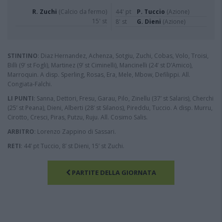
R. Zuchi
(Calcio da fermo)
44' pt
P. Tuccio
(Azione)
15' st
8' st
G. Dieni
(Azione)
STINTINO
: Diaz Hernandez, Achenza, Sotgiu, Zuchi, Cobas, Volo, Troisi,
Billi (9’ st Fogli), Martinez (9’ st Ciminelli), Mancinelli (24’ st D’Amico),
Marroquin. A disp. Sperling, Rosas, Era, Mele, Mbow, Defilippi. All.
Congiata-Falchi.
LI PUNTI
: Sanna, Dettori, Fresu, Garau, Pilo, Zinellu (37’ st Salaris), Cherchi
(25’ st Peana), Dieni, Alberti (28’ st Silanos), Pireddu, Tuccio. A disp. Murru,
Cirotto, Cresci, Piras, Putzu, Ruju. All. Cosimo Salis.
ARBITRO
: Lorenzo Zappino di Sassari.
RETI
: 44’ pt Tuccio, 8’ st Dieni, 15’ st Zuchi.
PARTITE DELLA GIORNATA