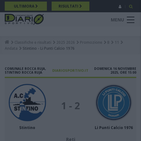
Salta
ULTIMORA
RISULTATI
al
contenuto
MENU
principale
Classifiche e risultati
2025 2026
Promozione
B
11
Breadcrumb
Andata
Stintino - Li Punti Calcio 1976
COMUNALE ROCCA RUJA,
DOMENICA 16 NOVEMBRE
DIARIOSPORTIVO.IT
STINTINO ROCCA RUJA
2025, ORE 15:00
1 - 2
Stintino
Li Punti Calcio 1976
Reti