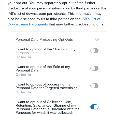
e Bonivardi, nel Macomer l'estro di Di Angelo
your opt-out. You may separately opt-out of the further
9 Ago 2026
disclosure of your personal information by third parties on the
IAB’s list of downstream participants. This information may
also be disclosed by us to third parties on the
IAB’s List of
Amichevole Ossese: 3-1 al Cagliari Primavera,
Downstream Participants
that may further disclose it to other
doppietta di Tapparello
third parties.
8 Ago 2026
Personal Data Processing Opt Outs
L'Ilva si completa con Markic, Contucci,
I want to opt-out of the Sharing of my
Carlucci, Bevilacqua, Solinas, Souare e Galic
personal data.
7 Ago 2026
Opted In
I want to opt-out of the Sale of my
Personal Data.
Opted In
I want to opt-out of processing my
Personal Data for Targeted Advertising.
Opted In
I want to opt-out of Collection, Use,
Retention, Sale, and/or Sharing of my
Personal Data that Is Unrelated with the
Purposes for which it was collected.