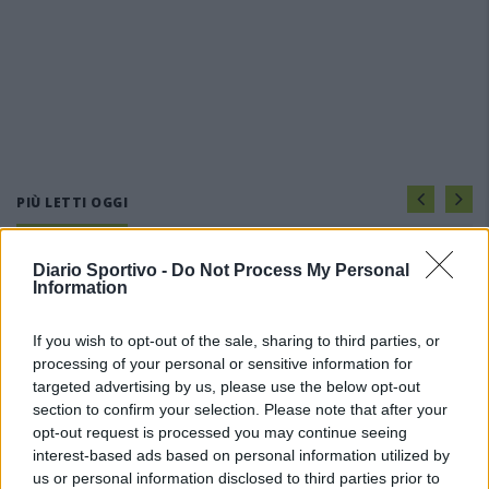
PIÙ LETTI OGGI
Diario Sportivo -
Do Not Process My Personal
L'Accademia Sulcitana prende il mediano
Information
Puddu, allo Jerzu l'attaccante Bebo Atzori
10 Ago 2026
If you wish to opt-out of the sale, sharing to third parties, or
processing of your personal or sensitive information for
La COS approda a Barisardo tra conferme,
targeted advertising by us, please use the below opt-out
nuovi volti e mister Loi a fare da filo
section to confirm your selection. Please note that after your
conduttore
opt-out request is processed you may continue seeing
9 Ago 2026
interest-based ads based on personal information utilized by
us or personal information disclosed to third parties prior to
Il Monte Alma rinforza l'attacco con Palmas