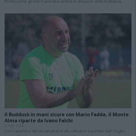
Promozione girone A arrivano anche le chiusure delle trattative…
Il Buddusò in mani sicure con Mario Fadda, il Monte
Alma riparte da Ivano Falchi
5 Ago 2026
Con l'apertura dei tesseramenti dei calciatori a partire dall'1 luglio,