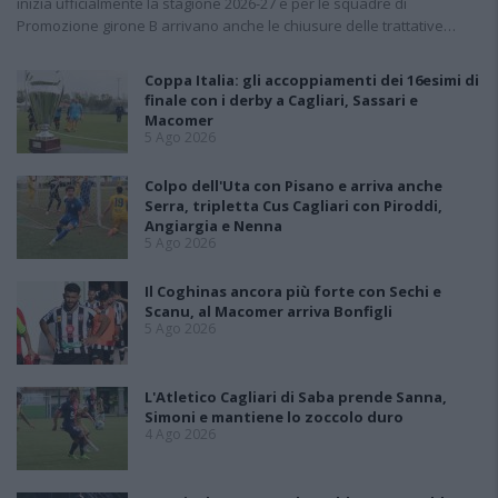
inizia ufficialmente la stagione 2026-27 e per le squadre di
Promozione girone B arrivano anche le chiusure delle trattative…
Coppa Italia: gli accoppiamenti dei 16esimi di
finale con i derby a Cagliari, Sassari e
Macomer
5 Ago 2026
Colpo dell'Uta con Pisano e arriva anche
Serra, tripletta Cus Cagliari con Piroddi,
Angiargia e Nenna
5 Ago 2026
Il Coghinas ancora più forte con Sechi e
Scanu, al Macomer arriva Bonfigli
5 Ago 2026
L'Atletico Cagliari di Saba prende Sanna,
Simoni e mantiene lo zoccolo duro
4 Ago 2026