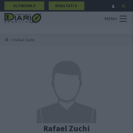
Salta
ULTIMORA
RISULTATI
al
contenuto
MENU
principale
Rafael Zuchi
Breadcrumb
Rafael Zuchi