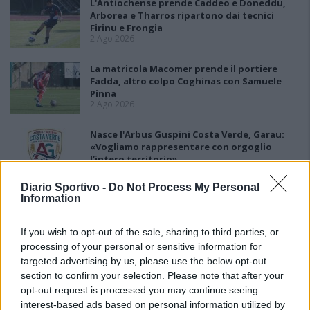
L'Antiochense prende Caddeo e Doneddu,
Arborea e Tharros ripartono dai tecnici
Firinu e Frongia
2 Ago 2026
La matricola Macomer prende il portiere
Fadda, altro colpo Coghinas con Samuele
Pinna
2 Ago 2026
Nasce l'Arbus Guspini Costa Verde, Garau:
«Vogliamo rappresentare con orgoglio
l’intero territorio»
31 Lug 2026
Diario Sportivo -
Do Not Process My Personal
Information
Il Sant'Elena si riprende il difensore Mancusi
28 Lug 2026
If you wish to opt-out of the sale, sharing to third parties, or
processing of your personal or sensitive information for
targeted advertising by us, please use the below opt-out
section to confirm your selection. Please note that after your
opt-out request is processed you may continue seeing
interest-based ads based on personal information utilized by