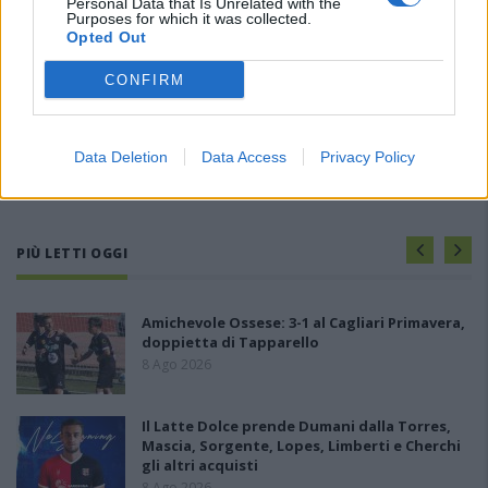
Personal Data that Is Unrelated with the
Purposes for which it was collected.
Opted Out
CONFIRM
Data Deletion
Data Access
Privacy Policy
PIÙ LETTI OGGI
Amichevole Ossese: 3-1 al Cagliari Primavera,
doppietta di Tapparello
8 Ago 2026
Il Latte Dolce prende Dumani dalla Torres,
Mascia, Sorgente, Lopes, Limberti e Cherchi
gli altri acquisti
8 Ago 2026