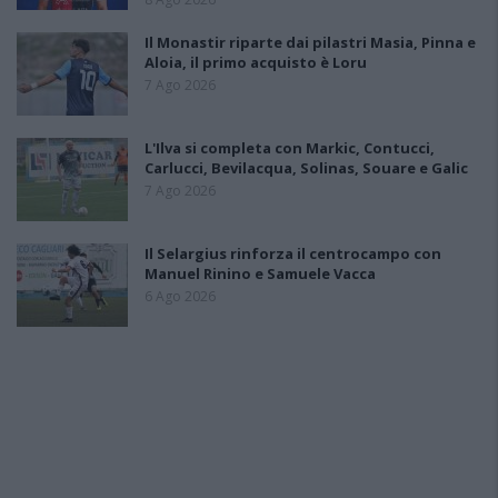
Il Monastir riparte dai pilastri Masia, Pinna e
Aloia, il primo acquisto è Loru
7 Ago 2026
L'Ilva si completa con Markic, Contucci,
Carlucci, Bevilacqua, Solinas, Souare e Galic
7 Ago 2026
Il Selargius rinforza il centrocampo con
Manuel Rinino e Samuele Vacca
6 Ago 2026