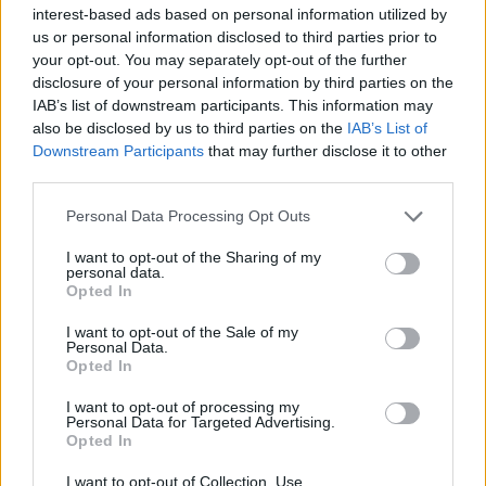
giocheranno Torres e Albalonga, noi non
interest-based ads based on personal information utilized by
siamo in prima fascia come in passato»
us or personal information disclosed to third parties prior to
8 Set 2021
your opt-out. You may separately opt-out of the further
disclosure of your personal information by third parties on the
Gran colpo dell'Ossese, per la difesa c'è l'ex
IAB’s list of downstream participants. This information may
Torres Riccardo Idda
also be disclosed by us to third parties on the
IAB’s List of
7 Ago 2026
Downstream Participants
that may further disclose it to other
third parties.
Il Monastir 1983 si trasforma da Associazione
Sportiva in Srl
Personal Data Processing Opt Outs
7 Ago 2026
I want to opt-out of the Sharing of my
personal data.
Opted In
Per Carbonia e Olbia si apre lo spiraglio di
ripartire dalla Seconda
I want to opt-out of the Sale of my
7 Ago 2026
Personal Data.
Opted In
I want to opt-out of processing my
Personal Data for Targeted Advertising.
Opted In
I want to opt-out of Collection, Use,