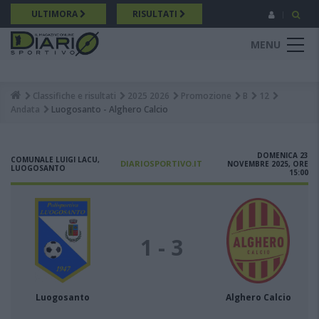
Salta
ULTIMORA
RISULTATI
al
contenuto
MENU
principale
Classifiche e risultati
2025 2026
Promozione
B
12
Breadcrumb
Andata
Luogosanto - Alghero Calcio
DOMENICA 23
COMUNALE LUIGI LACU,
DIARIOSPORTIVO.IT
NOVEMBRE 2025, ORE
LUOGOSANTO
15:00
1 - 3
Luogosanto
Alghero Calcio