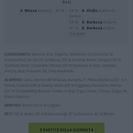
Reti
A. Mossa
(Azione)
42' st
18' st
A. Virdis
(Calcio da
fermo)
24' st
D. Barboza
(Rigore)
47' st
D. Barboza
(Calcio
d'angolo)
LUOGOSANTO
: Barone, Ena, Ciganha, Stefanoni, Occhioni (52’ st
Scampuddu), Secchi (31’ pt Muzzu, 50’ st Azzena), Ricciu, Groppi (38’ st
Zuddas), Deriu, Cosseddu, Mossa (50’ st Demuro). A disp. Uscidda,
Arricca, Bua, Frasconi. All. Tony Madeddu.
ALGHERO
: Carta, Mereu (40’ st Mula), Manunta, P. Pinna, Barboza (51’ st A.
Pinna), Carboni (46’ st Scanu), Virdis (29’ st Oggiano), Roccuzzo, Marras
(21’ st Scognamillo), Baraye, Fadda. A disp. Piga, Cossu, Chessa, Daga. All.
Mauro Giorico.
ARBITRO
: Enrico Picca di Cagliari.
RETI
: 18’ st Virdis, 24’ st Barboza (rig), 47’ st Barboza, 42’ st Mossa.
PARTITE DELLA GIORNATA