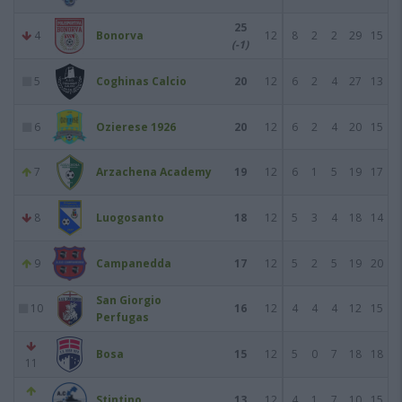
25
4
Bonorva
12
8
2
2
29
15
(-1)
5
Coghinas Calcio
20
12
6
2
4
27
13
6
Ozierese 1926
20
12
6
2
4
20
15
7
Arzachena Academy
19
12
6
1
5
19
17
8
Luogosanto
18
12
5
3
4
18
14
9
Campanedda
17
12
5
2
5
19
20
San Giorgio
10
16
12
4
4
4
12
15
Perfugas
Bosa
15
12
5
0
7
18
18
11
Stintino
13
12
4
1
7
10
15