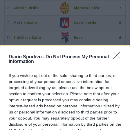
8
Alessio Virdis
Alghero Calcio
7
9
Mattia Asara
Castelsardo
6
10
Sidi Cisse Kaba
Bosa
6
11
Gonzalo Gabriel Ferro
Ozierese 1926
6
Diario Sportivo -
Do Not Process My Personal
Information
12
Claudio Fadda
Bosa
5
If you wish to opt-out of the sale, sharing to third parties, or
processing of your personal or sensitive information for
13
Victory Igene
Usinese
5
targeted advertising by us, please use the below opt-out
section to confirm your selection. Please note that after your
14
Agustin Meli
Coghinas Calcio
5
opt-out request is processed you may continue seeing
interest-based ads based on personal information utilized by
15
Antonio Mossa
Luogosanto
5
us or personal information disclosed to third parties prior to
your opt-out. You may separately opt-out of the further
disclosure of your personal information by third parties on the
16
Predrag Radovanovic
Coghinas Calcio
5