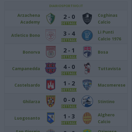
DIARIOSPORTIVO.IT
Arzachena
Coghinas
2 - 0
Academy
Calcio
DETTAGLI
Li Punti
3 - 4
Atletico Bono
Calcio 1976
DETTAGLI
2 - 1
Bonorva
Bosa
DETTAGLI
4 - 0
Campanedda
Tuttavista
DETTAGLI
1 - 2
Castelsardo
Macomerese
DETTAGLI
0 - 0
Ghilarza
Stintino
DETTAGLI
Alghero
1 - 3
Luogosanto
Calcio
DETTAGLI
San Giorgio
Ozierese