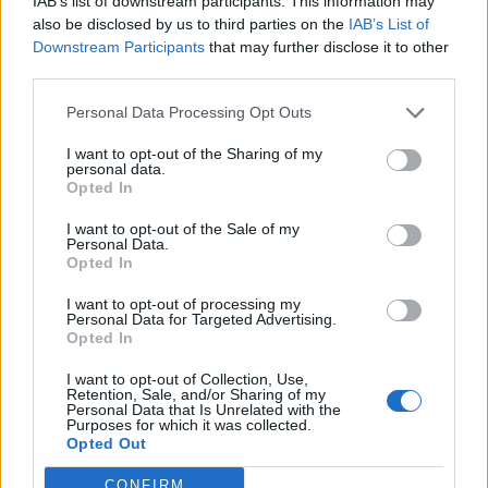
IAB’s list of downstream participants. This information may
also be disclosed by us to third parties on the
IAB’s List of
17
Nicola Sanna
Usinese
5
Downstream Participants
that may further disclose it to other
third parties.
18
Luigi Solinas
Atletico Bono
5
Personal Data Processing Opt Outs
19
Nicolò Trenta
Campanedda
5
I want to opt-out of the Sharing of my
personal data.
Opted In
20
Joel Baraye
Alghero Calcio
4
I want to opt-out of the Sale of my
Personal Data.
VISUALIZZA TUTTO
Opted In
I want to opt-out of processing my
Personal Data for Targeted Advertising.
Opted In
I want to opt-out of Collection, Use,
Retention, Sale, and/or Sharing of my
Personal Data that Is Unrelated with the
Purposes for which it was collected.
Opted Out
CONFIRM