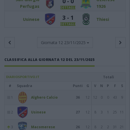
0 - 0
Perfugas
1926
DETTAGLI
3 - 1
Usinese
Thiesi
DETTAGLI
Giornata 12
23/11/2025
CLASSIFICA ALLA GIORNATA 12 DEL 23/11/2025
DIARIOSPORTIVO.IT
Totali
#
Squadra
Punti
G
V
N
P
F
S
1
Alghero Calcio
36
12
12
0
0
43
9
2
Usinese
27
12
8
3
1
25
11
3
Macomerese
26
12
8
2
2
31
21