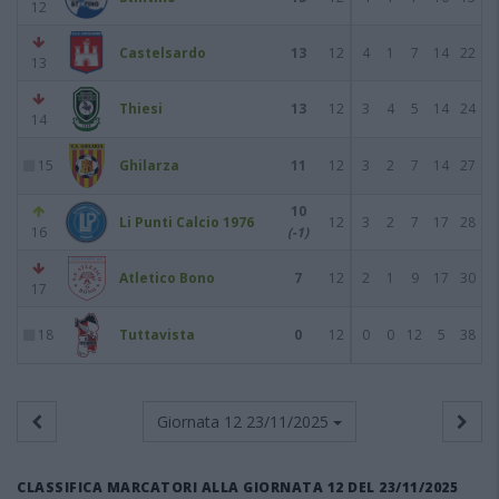
12
Castelsardo
13
12
4
1
7
14
22
13
Thiesi
13
12
3
4
5
14
24
14
15
Ghilarza
11
12
3
2
7
14
27
10
Li Punti Calcio 1976
12
3
2
7
17
28
16
(-1)
Atletico Bono
7
12
2
1
9
17
30
17
18
Tuttavista
0
12
0
0
12
5
38
Giornata 12
23/11/2025
CLASSIFICA MARCATORI ALLA GIORNATA 12 DEL 23/11/2025