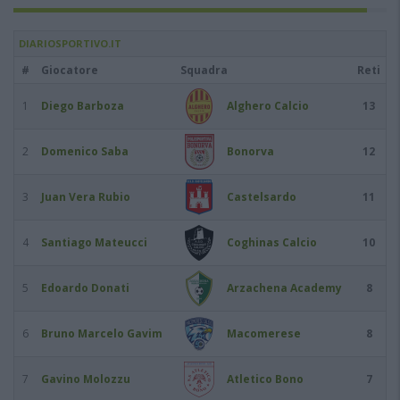
DIARIOSPORTIVO.IT
#
Giocatore
Squadra
Reti
1
Diego Barboza
Alghero Calcio
13
2
Domenico Saba
Bonorva
12
3
Juan Vera Rubio
Castelsardo
11
4
Santiago Mateucci
Coghinas Calcio
10
5
Edoardo Donati
Arzachena Academy
8
6
Bruno Marcelo Gavim
Macomerese
8
7
Gavino Molozzu
Atletico Bono
7