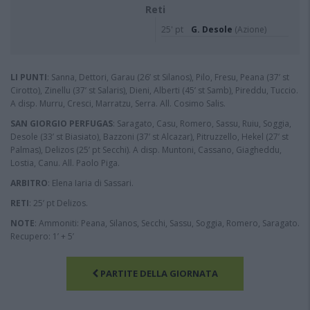
Reti
25' pt
G. Desole
(Azione)
LI PUNTI
: Sanna, Dettori, Garau (26’ st Silanos), Pilo, Fresu, Peana (37’ st
Cirotto), Zinellu (37’ st Salaris), Dieni, Alberti (45’ st Samb), Pireddu, Tuccio.
A disp. Murru, Cresci, Marratzu, Serra. All. Cosimo Salis.
SAN GIORGIO PERFUGAS
: Saragato, Casu, Romero, Sassu, Ruiu, Soggia,
Desole (33’ st Biasiato), Bazzoni (37’ st Alcazar), Pitruzzello, Hekel (27’ st
Palmas), Delizos (25’ pt Secchi). A disp. Muntoni, Cassano, Giagheddu,
Lostia, Canu. All. Paolo Piga.
ARBITRO
: Elena Iaria di Sassari.
RETI
: 25’ pt Delizos.
NOTE
: Ammoniti: Peana, Silanos, Secchi, Sassu, Soggia, Romero, Saragato.
Recupero: 1’ + 5’
PARTITE DELLA GIORNATA