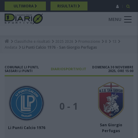
Salta
ULTIMORA
RISULTATI
al
contenuto
MENU
principale
Classifiche e risultati
2025 2026
Promozione
B
13
Breadcrumb
Andata
Li Punti Calcio 1976 - San Giorgio Perfugas
COMUNALE LI PUNTI,
DOMENICA 30 NOVEMBRE
DIARIOSPORTIVO.IT
SASSARI LI PUNTI
2025, ORE 15:00
0 - 1
San Giorgio
Li Punti Calcio 1976
Perfugas