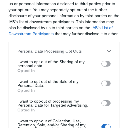
us or personal information disclosed to third parties prior to
your opt-out. You may separately opt-out of the further
L'Ilva si completa con Markic, Contucci,
disclosure of your personal information by third parties on the
Carlucci, Bevilacqua, Solinas, Souare e Galic
IAB’s list of downstream participants. This information may
7 Ago 2026
also be disclosed by us to third parties on the
IAB’s List of
Downstream Participants
that may further disclose it to other
Il Selargius rinforza il centrocampo con
third parties.
Manuel Rinino e Samuele Vacca
6 Ago 2026
Personal Data Processing Opt Outs
I want to opt-out of the Sharing of my
Definiti gli organici di Prima con l'aggiunta
personal data.
di Golfo Aranci, La Salle e Ottava, in Seconda
Opted In
8 ripescaggi
7 Ago 2026
I want to opt-out of the Sale of my
Personal Data.
Opted In
I want to opt-out of processing my
Personal Data for Targeted Advertising.
Opted In
I want to opt-out of Collection, Use,
Retention, Sale, and/or Sharing of my