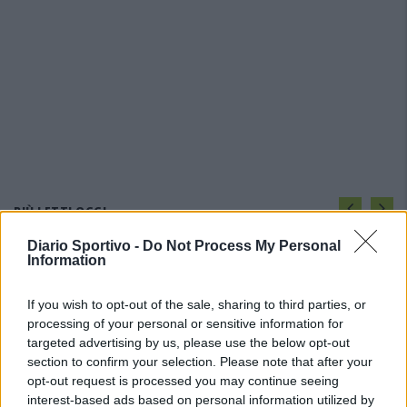
PIÙ LETTI OGGI
Diario Sportivo -
Do Not Process My Personal
Information
L'Ossese si prepara all'esordio in D: Forzati,
Cabrera, Tesio, Limongelli, Bolzicco e tanti
giovani tra i…
If you wish to opt-out of the sale, sharing to third parties, or
7 Ago 2026
processing of your personal or sensitive information for
targeted advertising by us, please use the below opt-out
Per Carbonia e Olbia si apre lo spiraglio di
section to confirm your selection. Please note that after your
ripartire dalla Seconda
opt-out request is processed you may continue seeing
7 Ago 2026
interest-based ads based on personal information utilized by