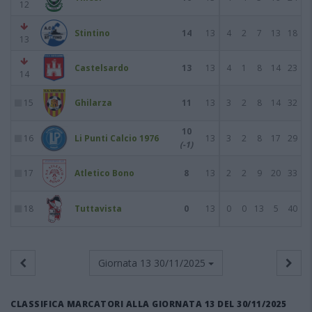
12
Stintino
14
13
4
2
7
13
18
13
Castelsardo
13
13
4
1
8
14
23
14
15
Ghilarza
11
13
3
2
8
14
32
10
16
Li Punti Calcio 1976
13
3
2
8
17
29
(-1)
17
Atletico Bono
8
13
2
2
9
20
33
18
Tuttavista
0
13
0
0
13
5
40
Giornata 13
30/11/2025
CLASSIFICA MARCATORI ALLA GIORNATA 13 DEL 30/11/2025