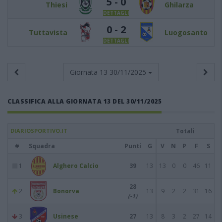
5 - 0
Thiesi
Ghilarza
DETTAGLI
0 - 2
Tuttavista
Luogosanto
DETTAGLI
Giornata 13
30/11/2025
CLASSIFICA ALLA GIORNATA 13 DEL 30/11/2025
DIARIOSPORTIVO.IT
Totali
#
Squadra
Punti
G
V
N
P
F
S
1
Alghero Calcio
39
13
13
0
0
46
11
28
2
Bonorva
13
9
2
2
31
16
(-1)
3
Usinese
27
13
8
3
2
27
14