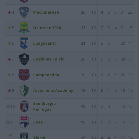
4
Macomerese
26
13
8
2
3
31
22
5
Ozierese 1926
23
13
7
2
4
21
15
6
Luogosanto
21
13
6
3
4
20
14
7
Coghinas Calcio
20
13
6
2
5
28
15
8
Campanedda
20
13
6
2
5
20
20
9
Arzachena Academy
19
13
6
1
6
19
18
San Giorgio
10
19
13
5
4
4
13
15
Perfugas
11
Bosa
18
13
6
0
7
19
18
Thiesi
16
13
4
4
5
19
24