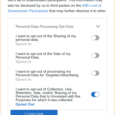
IAB’s list of downstream participants. This information may
also be disclosed by us to third parties on the
IAB’s List of
17
Agustin Meli
Coghinas Calcio
5
Downstream Participants
that may further disclose it to other
third parties.
18
Nicola Sanna
Usinese
5
Personal Data Processing Opt Outs
19
Luca Scognamillo
Alghero Calcio
5
I want to opt-out of the Sharing of my
personal data.
Opted In
20
Luigi Solinas
Atletico Bono
5
I want to opt-out of the Sale of my
Personal Data.
VISUALIZZA TUTTO
Opted In
I want to opt-out of processing my
Personal Data for Targeted Advertising.
Opted In
I want to opt-out of Collection, Use,
Retention, Sale, and/or Sharing of my
Personal Data that Is Unrelated with the
Purposes for which it was collected.
Opted Out
CONFIRM