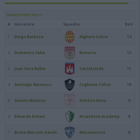
DIARIOSPORTIVO.IT
#
Giocatore
Squadra
Reti
1
Diego Barboza
Alghero Calcio
14
2
Domenico Saba
Bonorva
12
3
Juan Vera Rubio
Castelsardo
11
4
Santiago Mateucci
Coghinas Calcio
10
5
Gavino Molozzu
Atletico Bono
9
6
Edoardo Donati
Arzachena Academy
8
7
Bruno Marcelo Gavim
Macomerese
8