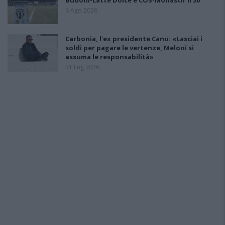
Budoni-Latte Dolce e COS-Monastir il 30
6 Ago 2026
Carbonia, l'ex presidente Canu: «Lasciai i
soldi per pagare le vertenze, Meloni si
assuma le responsabilità»
31 Lug 2026