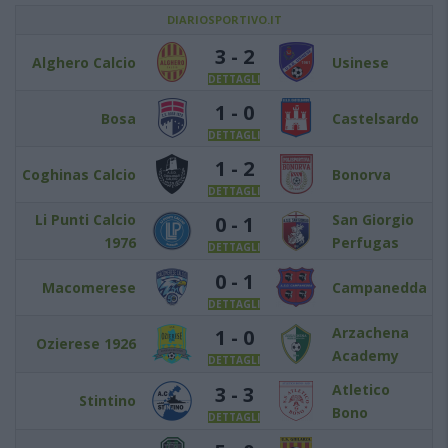
DIARIOSPORTIVO.IT
3 - 2
Alghero Calcio
Usinese
DETTAGLI
1 - 0
Bosa
Castelsardo
DETTAGLI
1 - 2
Coghinas Calcio
Bonorva
DETTAGLI
Li Punti Calcio
San Giorgio
0 - 1
1976
Perfugas
DETTAGLI
0 - 1
Macomerese
Campanedda
DETTAGLI
Arzachena
1 - 0
Ozierese 1926
Academy
DETTAGLI
Atletico
3 - 3
Stintino
Bono
DETTAGLI