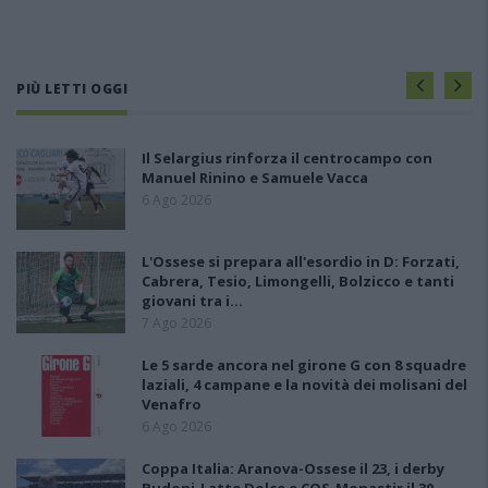
PIÙ LETTI OGGI
Il Selargius rinforza il centrocampo con
Manuel Rinino e Samuele Vacca
6 Ago 2026
L'Ossese si prepara all'esordio in D: Forzati,
Cabrera, Tesio, Limongelli, Bolzicco e tanti
giovani tra i…
7 Ago 2026
Le 5 sarde ancora nel girone G con 8 squadre
laziali, 4 campane e la novità dei molisani del
Venafro
6 Ago 2026
Coppa Italia: Aranova-Ossese il 23, i derby