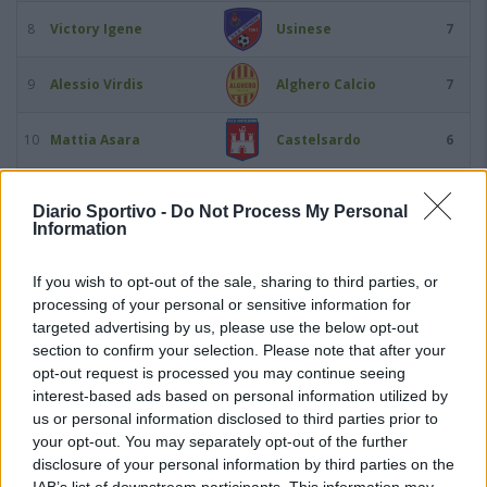
8
Victory Igene
Usinese
7
9
Alessio Virdis
Alghero Calcio
7
10
Mattia Asara
Castelsardo
6
11
Sidi Cisse Kaba
Bosa
6
Diario Sportivo -
Do Not Process My Personal
Information
12
Claudio Fadda
Bosa
6
If you wish to opt-out of the sale, sharing to third parties, or
processing of your personal or sensitive information for
13
Gonzalo Gabriel Ferro
Ozierese 1926
6
targeted advertising by us, please use the below opt-out
section to confirm your selection. Please note that after your
14
Antonio Mossa
Luogosanto
6
opt-out request is processed you may continue seeing
interest-based ads based on personal information utilized by
15
Predrag Radovanovic
Coghinas Calcio
6
us or personal information disclosed to third parties prior to
your opt-out. You may separately opt-out of the further
disclosure of your personal information by third parties on the
16
Nicolò Trenta
Campanedda
6