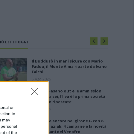
IÙ LETTI OGGI
Il Buddusò in mani sicure con Mario
Fadda, il Monte Alma riparte da Ivano
Falchi
5 Ago 2026
Anche il Fasano out e le ammissioni
salgono a sei, l'Ilva è la prima società
tra le non ripescate
sonal or
5 Ago 2026
ection to
ou may
Le 5 sarde ancora nel girone G con 8
squadre laziali, 4 campane e la novità
 personal
dei molisani del Venafro
out of the