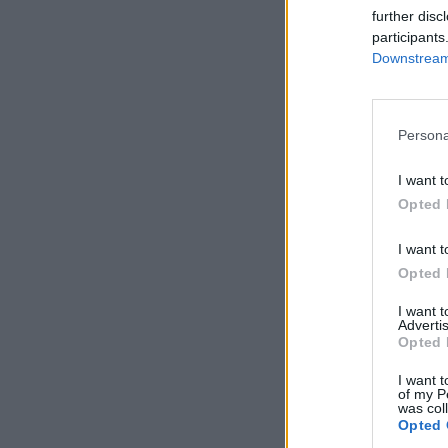
further disc
participants
Downstream 
Persona
I want t
Opted 
I want t
Opted 
I want 
Advertis
Opted 
I want t
of my P
was col
Opted 