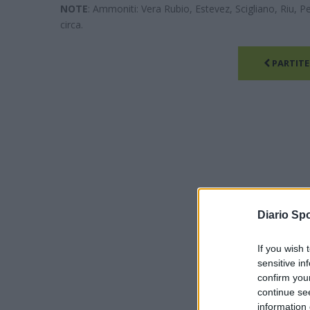
NOTE
: Ammoniti: Vera Rubio, Estevez, Scigliano, Riu, Per
circa.
PARTITE
Diario Spo
If you wish 
sensitive in
confirm you
continue se
information 