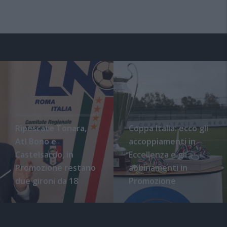
Ripescate Tonara,
Coppa Italia: ecco gli
Atl Bono e
accoppiamenti in
Castelsardo, in
Eccellenza e gli
Promozione restano
abbinamenti in
due gironi da 18
Promozione