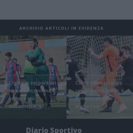
ARCHIVIO ARTICOLI IN EVIDENZA
L'Iglesias coi portieri
Colpo Villamassargia
Idrissi e Atzeni ma è
con la punta Suella, il
sempre più
Bonorva prende
sudamericana
anche Fois
Diario Sportivo