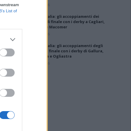
6 Ago 2026
 downstream
B’s List of
Coppa Italia: gli accoppiamenti dei
16esimi di finale con i derby a Cagliari,
Sassari e Macomer
5 Ago 2026
Coppa Italia: gli accoppiamenti degli
ottavi di finale con i derby di Gallura,
Barbagia e Ogliastra
5 Ago 2026