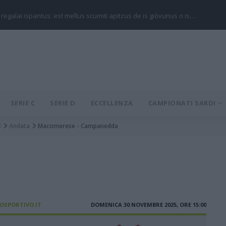
 regalai ispantus: est mellus scumiti apitzus de is giòvunus o is…
SERIE C
SERIE D
ECCELLENZA
CAMPIONATI SARDI
3
Andata
Macomerese - Campanedda
IOSPORTIVO.IT
DOMENICA 30 NOVEMBRE 2025, ORE 15:00