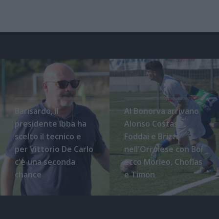
Barisardo, il
Al Bonorva arrivano
presidente Ibba ha
Alonso Costas,
scelto il tecnico e
Foddai e Brizzi,
per Vittorio De Carlo
nell'Orrolese con Boi
c'è una seconda
ecco Morleo, Choflas
chance
e Timon