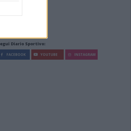
egui Diario Sportivo:
FACEBOOK
YOUTUBE
INSTAGRAM