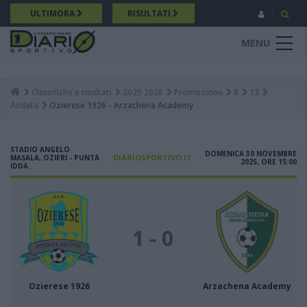
Salta
ULTIMORA
RISULTATI
al
contenuto
MENU
principale
Classifiche e risultati
2025 2026
Promozione
B
13
Breadcrumb
Andata
Ozierese 1926 - Arzachena Academy
STADIO ANGELO
DOMENICA 30 NOVEMBRE
DIARIOSPORTIVO.IT
MASALA, OZIERI - PUNTA
2025, ORE 15:00
IDDA
1 - 0
Ozierese 1926
Arzachena Academy