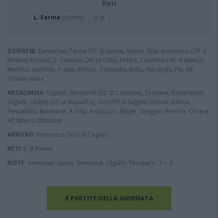
Reti
L. Farina
(Azione)
5' st
OZIERESE
: Demarcus, Farina (37’ st Sanna), Matos, Elisii, Bortolucci (29’ st
Molinu), Passos, G. Fantasia (28’ pt Cola), Peters, Columbu (40’ st Manca),
Mendez, Apeddu. A disp. Meloni, Demontis, Bellu, Marongiu, Piu. All.
Cristian Mura.
ARZACHENA
: Copetti, Stendardi (32’ st Cannone), Zelayeta, Bonacquisti,
Olgiatti, Loddo (37’ st Massafra), Goy (10’ st Saggia), Donati, Babou,
Fernandez, Bonivardi. A disp. Antonucci, Mayer, Greggio, Bonora, Olivera.
All. Mauro Ottaviani
ARBITRO
: Francesco Orrù di Cagliari.
RETI
: 5’ st Farina.
NOTE
: Ammoniti: Sanna, Stendardi, Olgiatti. Recupero: 3’ + 6’.
PARTITE DELLA GIORNATA