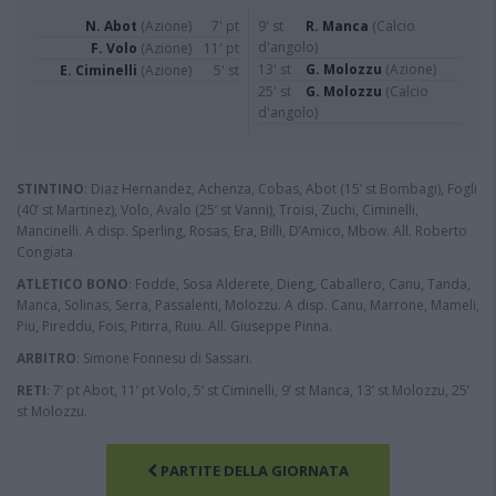
N. Abot
(Azione)
7' pt
9' st
R. Manca
(Calcio
d'angolo)
F. Volo
(Azione)
11' pt
13' st
G. Molozzu
(Azione)
E. Ciminelli
(Azione)
5' st
25' st
G. Molozzu
(Calcio
d'angolo)
STINTINO
: Diaz Hernandez, Achenza, Cobas, Abot (15’ st Bombagi), Fogli
(40’ st Martinez), Volo, Avalo (25’ st Vanni), Troisi, Zuchi, Ciminelli,
Mancinelli. A disp. Sperling, Rosas, Era, Billi, D’Amico, Mbow. All. Roberto
Congiata.
ATLETICO BONO
: Fodde, Sosa Alderete, Dieng, Caballero, Canu, Tanda,
Manca, Solinas, Serra, Passalenti, Molozzu. A disp. Canu, Marrone, Mameli,
Piu, Pireddu, Fois, Pitirra, Ruiu. All. Giuseppe Pinna.
ARBITRO
: Simone Fonnesu di Sassari.
RETI
: 7’ pt Abot, 11’ pt Volo, 5’ st Ciminelli, 9’ st Manca, 13’ st Molozzu, 25’
st Molozzu.
PARTITE DELLA GIORNATA