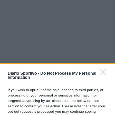
PIÙ LETTI OGGI
Diario Sportivo -
Do Not Process My Personal
Information
L'Ilva si completa con Markic, Contucci,
Carlucci, Bevilacqua, Solinas, Souare e Galic
If you wish to opt-out of the sale, sharing to third parties, or
7 Ago 2026
processing of your personal or sensitive information for
targeted advertising by us, please use the below opt-out
section to confirm your selection. Please note that after your
Latte Dolce, Fresu sul girone: «Se la
opt-out request is processed you may continue seeing
giocheranno Torres e Albalonga, noi non