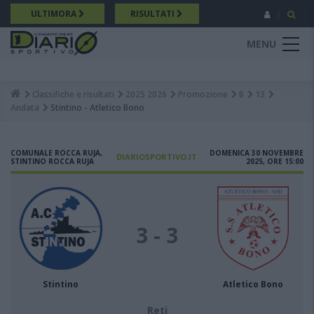
Salta
ULTIMORA
RISULTATI
al
contenuto
MENU
principale
Classifiche e risultati
2025 2026
Promozione
B
13
Breadcrumb
Andata
Stintino - Atletico Bono
COMUNALE ROCCA RUJA,
DOMENICA 30 NOVEMBRE
DIARIOSPORTIVO.IT
STINTINO ROCCA RUJA
2025, ORE 15:00
3 - 3
Stintino
Atletico Bono
Reti