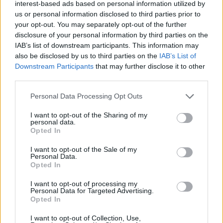
interest-based ads based on personal information utilized by
siamo in prima fascia come in passato»
us or personal information disclosed to third parties prior to
8 Set 2021
your opt-out. You may separately opt-out of the further
Gran colpo dell'Ossese, per la difesa c'è l'ex
disclosure of your personal information by third parties on the
Torres Riccardo Idda
IAB’s list of downstream participants. This information may
7 Ago 2026
also be disclosed by us to third parties on the
IAB’s List of
Downstream Participants
that may further disclose it to other
third parties.
Il Monastir 1983 si trasforma da Associazione
Sportiva in Srl
Personal Data Processing Opt Outs
7 Ago 2026
I want to opt-out of the Sharing of my
personal data.
Per Carbonia e Olbia si apre lo spiraglio di
Opted In
ripartire dalla Seconda
7 Ago 2026
I want to opt-out of the Sale of my
Personal Data.
Opted In
I want to opt-out of processing my
Personal Data for Targeted Advertising.
Opted In
I want to opt-out of Collection, Use,