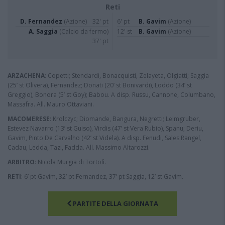
Reti
D. Fernandez
(Azione)
32' pt
6' pt
B. Gavim
(Azione)
A. Saggia
(Calcio da fermo)
12' st
B. Gavim
(Azione)
37' pt
ARZACHENA
: Copetti; Stendardi, Bonacquisti, Zelayeta, Olgiatti; Saggia
(25’ st Olivera), Fernandez; Donati (20’ st Bonivardi), Loddo (34’ st
Greggio), Bonora (5’ st Goy); Babou. A disp. Russu, Cannone, Columbano,
Massafra. All. Mauro Ottaviani.
MACOMERESE
: Krolczyc; Diomande, Bangura, Negretti; Leimgruber,
Estevez Navarro (13’ st Guiso), Virdis (47’ st Vera Rubio), Spanu; Deriu,
Gavim, Pinto De Carvalho (42’ st Videla). A disp. Fenudi, Sales Rangel,
Cadau, Ledda, Tazi, Fadda. All. Massimo Altarozzi.
ARBITRO
: Nicola Murgia di Tortolì.
RETI
: 6’ pt Gavim, 32’ pt Fernandez, 37’ pt Saggia, 12’ st Gavim.
PARTITE DELLA GIORNATA