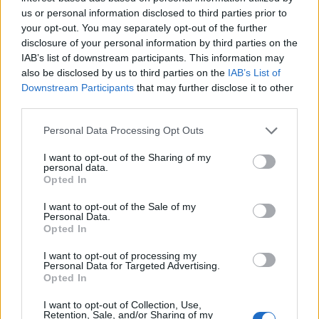
us or personal information disclosed to third parties prior to
your opt-out. You may separately opt-out of the further
Le 5 sarde ancora nel girone G con 8 squadre
disclosure of your personal information by third parties on the
laziali, 4 campane e la novità dei molisani del
IAB’s list of downstream participants. This information may
Venafro
also be disclosed by us to third parties on the
IAB’s List of
6 Ago 2026
Downstream Participants
that may further disclose it to other
Coppa Italia: Aranova-Ossese il 23, i derby
third parties.
Budoni-Latte Dolce e COS-Monastir il 30
6 Ago 2026
Personal Data Processing Opt Outs
I want to opt-out of the Sharing of my
personal data.
Altri innesti all'Ilva: ecco il '98' Riccardo Fiori
Opted In
(ex San Teodoro) e l'attaccante argentino…
16 Dic 2016
I want to opt-out of the Sale of my
Personal Data.
Opted In
I want to opt-out of processing my
Personal Data for Targeted Advertising.
Opted In
I want to opt-out of Collection, Use,
Retention, Sale, and/or Sharing of my