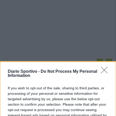
PIÙ LETTI OGGI
Diario Sportivo -
Do Not Process My Personal
Information
L'Ossese si prepara all'esordio in D: Forzati,
Cabrera, Tesio, Limongelli, Bolzicco e tanti
If you wish to opt-out of the sale, sharing to third parties, or
giovani tra i…
processing of your personal or sensitive information for
7 Ago 2026
targeted advertising by us, please use the below opt-out
Il Selargius rinforza il centrocampo con
section to confirm your selection. Please note that after your
Manuel Rinino e Samuele Vacca
opt-out request is processed you may continue seeing
6 Ago 2026
interest-based ads based on personal information utilized by