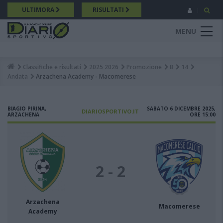
Salta
ULTIMORA
RISULTATI
al
contenuto
MENU
principale
Classifiche e risultati
2025 2026
Promozione
B
14
Breadcrumb
Andata
Arzachena Academy - Macomerese
BIAGIO PIRINA,
SABATO 6 DICEMBRE 2025,
DIARIOSPORTIVO.IT
ARZACHENA
ORE 15:00
2 - 2
Arzachena
Macomerese
Academy