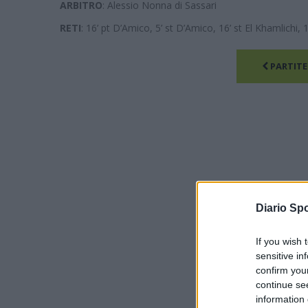
ARBITRO
: Alessio Nonna di Sassari
RETI
: 16’ pt D’Amico, 5’ st D’Amico, 16’ st El Khamlichi, 19
PARTITE
Diario Spo
If you wish 
sensitive in
confirm you
continue se
information 