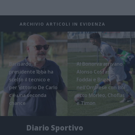
ARCHIVIO ARTICOLI IN EVIDENZA
Barisardo, il
Al Bonorva arrivano
presidente Ibba ha
Alonso Costas,
scelto il tecnico e
Foddai e Brizzi,
per Vittorio De Carlo
nell'Orrolese con Boi
c'è una seconda
ecco Morleo, Choflas
chance
e Timon
Diario Sportivo