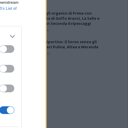
 downstream
B’s List of
Definiti gli organici di Prima con
l'aggiunta di Golfo Aranci, La Salle e
Ottava, in Seconda 8 ripescaggi
7 Ago 2026
Giudice Sportivo: il Sorso senza gli
squalificati Pulina, Altea e Merenda
21 Feb 2019