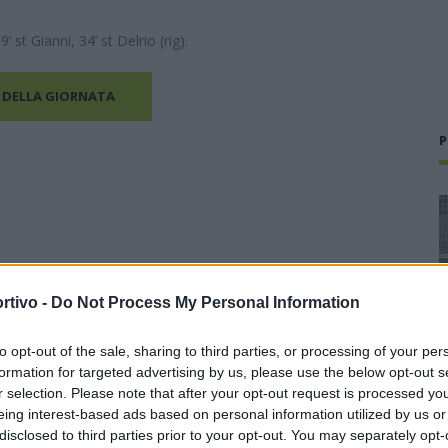
’ st Gianni, 34’ st Delrio (rig).
 DELLA GIORNATA
P
rtivo -
Do Not Process My Personal Information
to opt-out of the sale, sharing to third parties, or processing of your per
formation for targeted advertising by us, please use the below opt-out s
r selection. Please note that after your opt-out request is processed y
eing interest-based ads based on personal information utilized by us or
disclosed to third parties prior to your opt-out. You may separately opt-