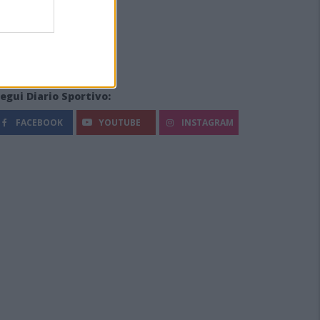
egui Diario Sportivo:
FACEBOOK
YOUTUBE
INSTAGRAM