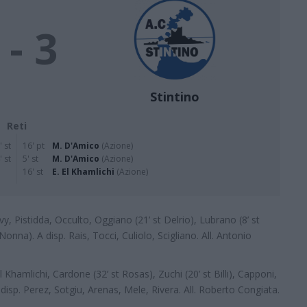
 - 3
Stintino
Reti
' st
16' pt
M. D'Amico
(Azione)
' st
5' st
M. D'Amico
(Azione)
16' st
E. El Khamlichi
(Azione)
, Pistidda, Occulto, Oggiano (21’ st Delrio), Lubrano (8’ st
 Nonna). A disp. Rais, Tocci, Culiolo, Scigliano. All. Antonio
l Khamlichi, Cardone (32’ st Rosas), Zuchi (20’ st Billi), Capponi,
. A disp. Perez, Sotgiu, Arenas, Mele, Rivera. All. Roberto Congiata.