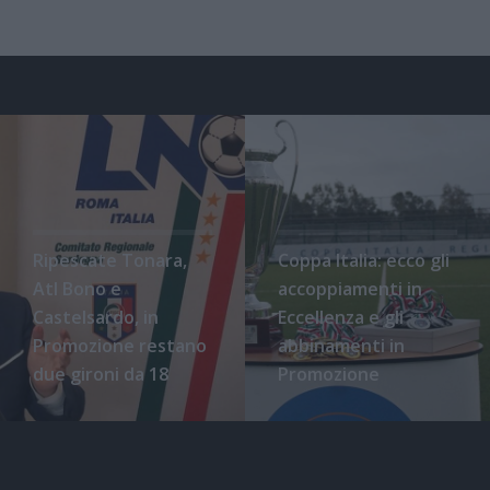
Ripescate Tonara,
Coppa Italia: ecco gli
Atl Bono e
accoppiamenti in
Castelsardo, in
Eccellenza e gli
Promozione restano
abbinamenti in
due gironi da 18
Promozione