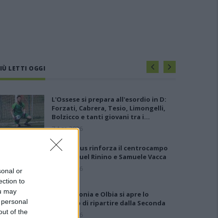
IÙ LETTI OGGI
L'Ossese si prepara all'esordio in D:
Forzati, Cabrera, Tesio, Limongelli,
Bolzicco e tanti giovani tra i…
7 Ago 2026
Il Selargius rinforza il centrocampo
con Manuel Rinino e Samuele Vacca
6 Ago 2026
sonal or
ection to
ou may
Per Carbonia e Olbia si apre lo
 personal
spiraglio di ripartire dalla Seconda
out of the
7 Ago 2026