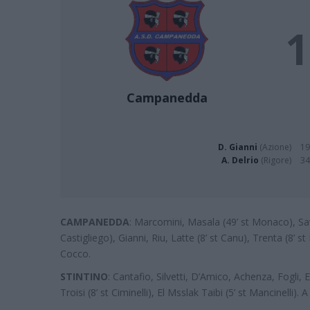
1
Campanedda
D. Gianni
(Azione)
19
A. Delrio
(Rigore)
34
CAMPANEDDA
: Marcomini, Masala (49’ st Monaco), Savy
Castigliego), Gianni, Riu, Latte (8’ st Canu), Trenta (8’ st
Cocco.
STINTINO
: Cantafio, Silvetti, D’Amico, Achenza, Fogli, E
Troisi (8’ st Ciminelli), El Msslak Taibi (5’ st Mancinelli)