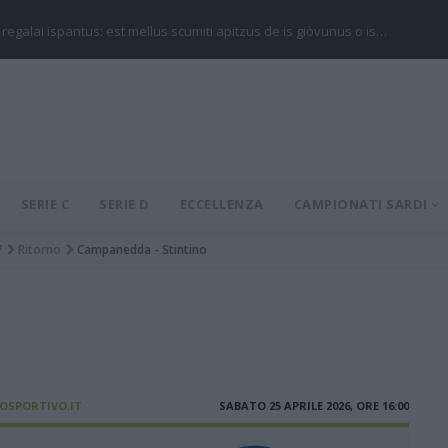
 regalai ispantus: est mellus scumiti apitzus de is giòvunus o is…
SERIE C
SERIE D
ECCELLENZA
CAMPIONATI SARDI
7
Ritorno
Campanedda - Stintino
IOSPORTIVO.IT
SABATO 25 APRILE 2026, ORE 16:00