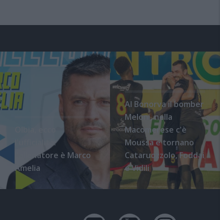
Al Bonorva il bomber
Meloni, nella
Olbia, ecco
Macomerese c'è
l'ufficialità:
Moussa e tornano
l'allenatore è Marco
Cataruozzolo, Foddai
Amelia
e Vidili