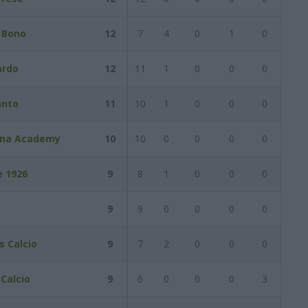
o Bono
12
7
4
0
1
0
ardo
12
11
1
0
0
0
anto
11
10
1
0
0
0
ena Academy
10
10
0
0
0
0
e 1926
9
8
1
0
0
0
9
9
0
0
0
0
s Calcio
9
7
2
0
0
0
Calcio
9
6
0
0
0
3