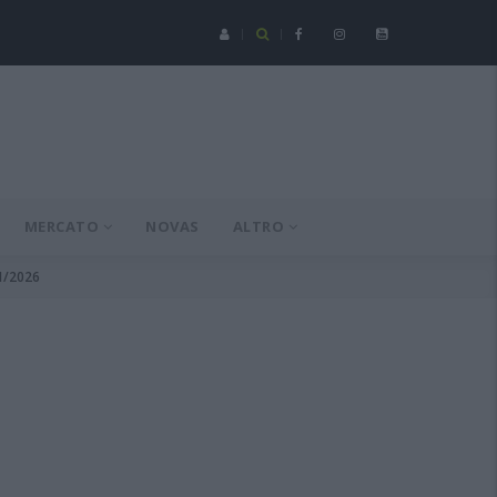
Serie C - Coppa Italia: Spezia-Torres posticipata a domenica 16 a
MERCATO
NOVAS
ALTRO
01/2026