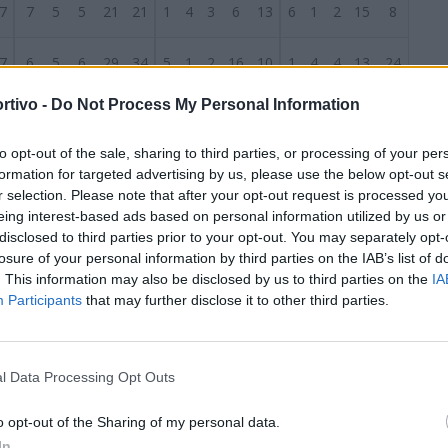
7
7
5
5
21
21
1
4
3
6
13
6
1
2
15
8
7
6
5
6
29
34
5
1
2
16
10
1
4
4
13
24
rtivo -
Do Not Process My Personal Information
7
6
4
7
27
33
5
1
3
20
18
1
3
4
7
15
S
to opt-out of the sale, sharing to third parties, or processing of your per
7
6
0
11
25
34
3
0
6
11
16
3
0
5
14
18
formation for targeted advertising by us, please use the below opt-out s
r selection. Please note that after your opt-out request is processed y
7
5
3
9
25
36
3
1
4
13
12
2
2
5
12
24
eing interest-based ads based on personal information utilized by us or
disclosed to third parties prior to your opt-out. You may separately opt-
losure of your personal information by third parties on the IAB’s list of
7
4
4
9
16
28
2
2
4
11
13
2
2
5
5
15
. This information may also be disclosed by us to third parties on the
IA
Participants
that may further disclose it to other third parties.
7
4
2
11
17
31
2
1
6
10
18
2
1
5
7
13
7
4
2
11
19
43
0
2
6
5
24
4
0
5
14
19
l Data Processing Opt Outs
7
2
2
13
25
44
1
1
6
12
19
1
1
7
13
25
o opt-out of the Sharing of my personal data.
In