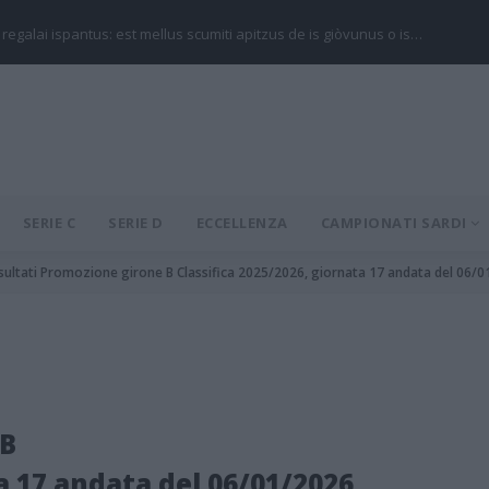
 regalai ispantus: est mellus scumiti apitzus de is giòvunus o is…
SERIE C
SERIE D
ECCELLENZA
CAMPIONATI SARDI
sultati Promozione girone B Classifica 2025/2026, giornata 17 andata del 06/
 B
ta 17 andata del 06/01/2026