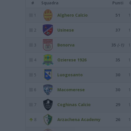
#
Squadra
Punti
1
Alghero Calcio
51
1
2
Usinese
37
1
3
Bonorva
35
(-1)
1
4
Ozierese 1926
35
1
5
Luogosanto
30
1
6
Macomerese
30
1
7
Coghinas Calcio
29
1
8
Arzachena Academy
26
1