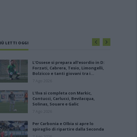
IÙ LETTI OGGI
L'Ossese si prepara all'esordio in D:
Forzati, Cabrera, Tesio, Limongelli,
Bolzicco e tanti giovani tra i…
7 Ago 2026
L'Ilva si completa con Markic,
Contucci, Carlucci, Bevilacqua,
Solinas, Souare e Galic
7 Ago 2026
Per Carbonia e Olbia si apre lo
spiraglio di ripartire dalla Seconda
7 Ago 2026