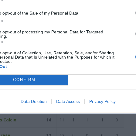
7
1
0
16
8
55
1
0
7
4
21
0
0
9
4
34
o opt-out of the Sale of my Personal Data.
In
data del
06/01/2026
Successiva
to opt-out of processing my Personal Data for Targeted
ing.
In
/2026
o opt-out of Collection, Use, Retention, Sale, and/or Sharing
ersonal Data that Is Unrelated with the Purposes for which it
lected.
Out
Reti
AZ
RIG
PUN
ANG
CDF
CONFIRM
Calcio
18
7
3
1
7
0
Data Deletion
Data Access
Privacy Policy
16
12
4
0
0
0
s Calcio
14
11
1
1
1
0
rese
12
12
0
0
0
0