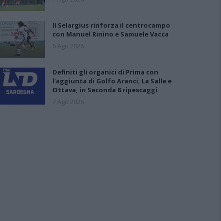
Il Selargius rinforza il centrocampo
con Manuel Rinino e Samuele Vacca
6 Ago 2026
Definiti gli organici di Prima con
l'aggiunta di Golfo Aranci, La Salle e
Ottava, in Seconda 8 ripescaggi
7 Ago 2026