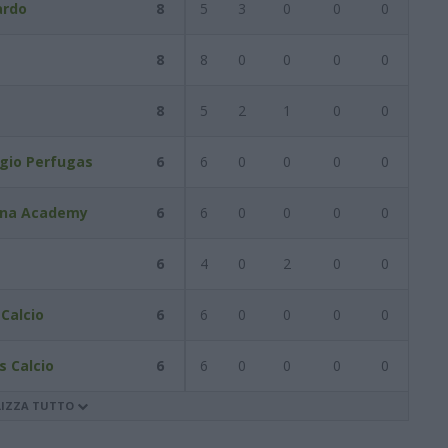
ardo
8
5
3
0
0
0
8
8
0
0
0
0
8
5
2
1
0
0
rgio Perfugas
6
6
0
0
0
0
ena Academy
6
6
0
0
0
0
6
4
0
2
0
0
Calcio
6
6
0
0
0
0
s Calcio
6
6
0
0
0
0
LIZZA TUTTO