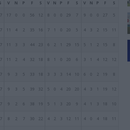
G
V
N
P
F
S
V
N
P
F
S
V
N
P
F
S
7
17
0
0
56
12
8
0
0
29
7
9
0
0
27
5
7
11
4
2
35
16
7
1
0
20
5
4
3
2
15
11
7
11
3
3
44
23
6
2
1
29
15
5
1
2
15
8
7
11
2
4
32
18
8
1
0
20
6
3
1
4
12
12
7
9
3
5
33
18
3
3
3
14
10
6
0
2
19
8
7
9
3
5
39
32
5
0
4
20
20
4
3
1
19
12
7
9
2
6
38
19
5
1
3
20
9
4
1
3
18
10
7
8
2
7
30
22
4
2
3
12
11
4
0
4
18
11