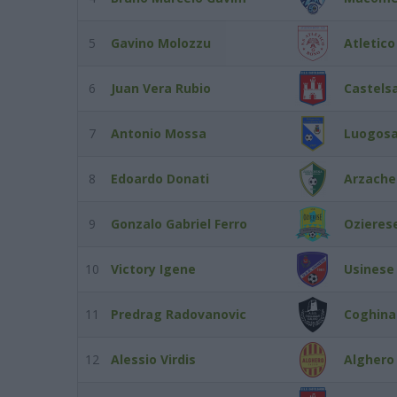
5
Gavino Molozzu
Atletic
6
Juan Vera Rubio
Castels
7
Antonio Mossa
Luogos
8
Edoardo Donati
Arzach
9
Gonzalo Gabriel Ferro
Ozieres
10
Victory Igene
Usinese
11
Predrag Radovanovic
Coghina
12
Alessio Virdis
Alghero 