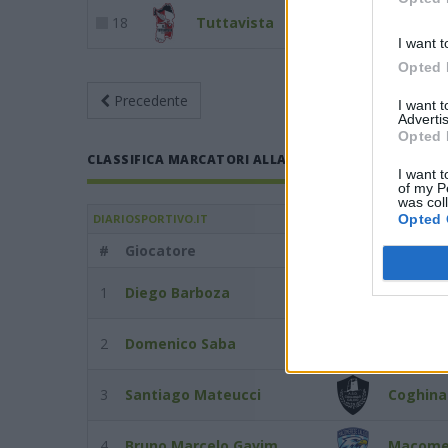
18
Tuttavista
3
1
I want t
Opted 
Precedente
Giornata 17
An
I want 
Advertis
Opted 
CLASSIFICA MARCATORI ALLA GIORNATA 17 DEL 06/01
I want t
of my P
was col
Opted 
DIARIOSPORTIVO.IT
#
Giocatore
Squadra
1
Diego Barboza
Alghero 
2
Domenico Saba
Bonorva
3
Santiago Mateucci
Coghina
4
Bruno Marcelo Gavim
Macome