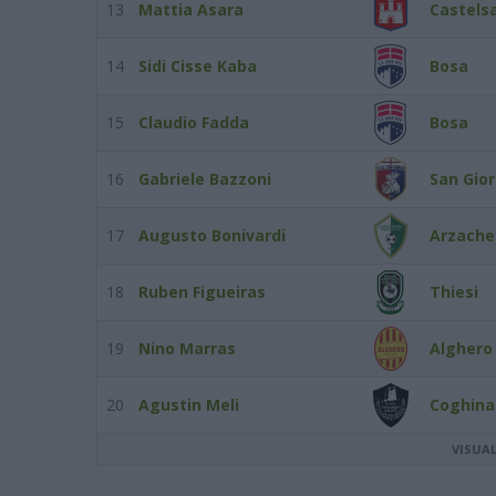
13
Mattia Asara
Castels
14
Sidi Cisse Kaba
Bosa
15
Claudio Fadda
Bosa
16
Gabriele Bazzoni
San Gio
17
Augusto Bonivardi
Arzach
18
Ruben Figueiras
Thiesi
19
Nino Marras
Alghero 
20
Agustin Meli
Coghina
VISUA