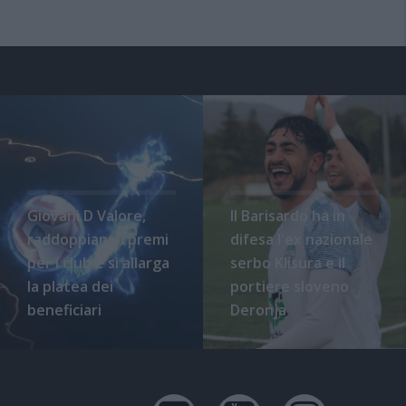
Giovani D Valore,
Il Barisardo ha in
raddoppiano i premi
difesa l'ex nazionale
per i club e si allarga
serbo Klisura e il
la platea dei
portiere sloveno
beneficiari
Deronja