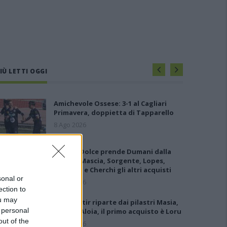
IÙ LETTI OGGI
Amichevole Ossese: 3-1 al Cagliari
Primavera, doppietta di Tapparello
8 Ago 2026
Il Latte Dolce prende Dumani dalla
Torres, Mascia, Sorgente, Lopes,
Limberti e Cherchi gli altri acquisti
sonal or
8 Ago 2026
ection to
ou may
Il Monastir riparte dai pilastri Masia,
 personal
Pinna e Aloia, il primo acquisto è Loru
out of the
7 Ago 2026