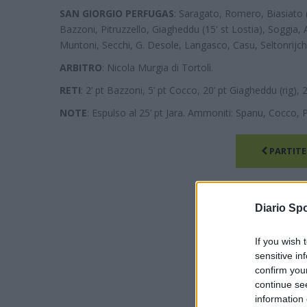
SAN GIORGIO PERFUGAS
: Saragato, Romero, Biasiato (
Bazzoni, Pitruzzello, Giagheddu (15' st Lostia), Soggia, A
Muntoni, Secchi, G. Desole, Langasco, Casu, Seltonrijch.
ARBITRO
: Nicola Murgia di Tortolì.
RETI
: 2’ pt Bazzoni, 5’ pt Cocco, 20’ pt Giagheddu (rig), 2
NOTE
: Espulso al 25’ pt Jara. Ammoniti: Spanu, Cocco, P
PARTITE
Diario Spo
If you wish 
sensitive in
confirm you
continue se
information 