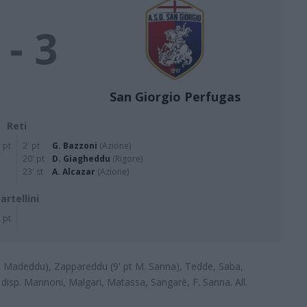
 - 3
San Giorgio Perfugas
Reti
' pt
2' pt
G. Bazzoni
(Azione)
20' pt
D. Giagheddu
(Rigore)
23' st
A. Alcazar
(Azione)
artellini
 pt
' st Madeddu), Zappareddu (9' pt M. Sanna), Tedde, Saba,
 disp. Mannoni, Malgari, Matassa, Sangarè, F. Sanna. All.