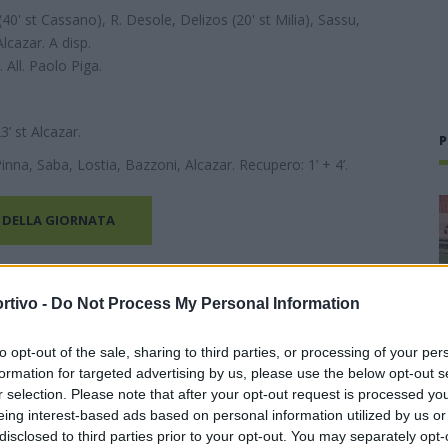
40' st Cassano), R. Desole, Delizos (20' st Milia), Sassu,
lcazar. A disp.
 All. Paolo Piga.
3’ st Alcazar.
P
inna, Saba, Lostia, Bazzoni, Alcazar. Recupero: 1’ + 4’.
 DELLA GIORNATA
rtivo -
Do Not Process My Personal Information
to opt-out of the sale, sharing to third parties, or processing of your per
formation for targeted advertising by us, please use the below opt-out s
r selection. Please note that after your opt-out request is processed y
eing interest-based ads based on personal information utilized by us or
disclosed to third parties prior to your opt-out. You may separately opt-