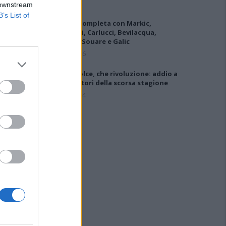
 downstream
B’s List of
L'Ilva si completa con Markic,
Contucci, Carlucci, Bevilacqua,
Solinas, Souare e Galic
7 Ago 2026
Latte Dolce, che rivoluzione: addio a
23 giocatori della scorsa stagione
9 Ago 2024