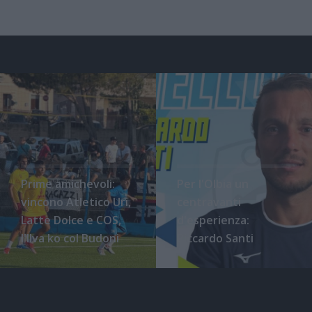
Prime amichevoli:
Per l'Olbia un
vincono Atletico Uri,
centravanti
Latte Dolce e COS,
d'esperienza:
l'Ilva ko col Budoni
Riccardo Santi