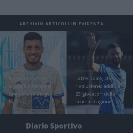
ARCHIVIO ARTICOLI IN EVIDENZA
Nel Budoni resta
Latte Dolce, che
anche il difensore
rivoluzione: addio a
uruguaiano Diego
23 giocatori della
Barboza
scorsa stagione
Diario Sportivo