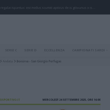
 regalai ispantus: est mellus scumiti apitzus de is giòvunus o is…
SERIE C
SERIE D
ECCELLENZA
CAMPIONATI SARDI
Andata
Bonorva - San Giorgio Perfugas
IOSPORTIVO.IT
MERCOLEDÌ 24 SETTEMBRE 2025, ORE 16:00