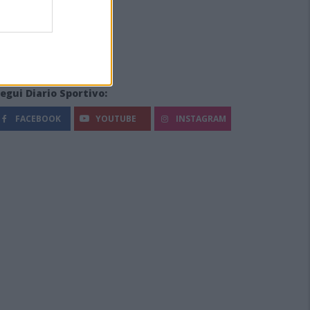
egui Diario Sportivo:
FACEBOOK
YOUTUBE
INSTAGRAM