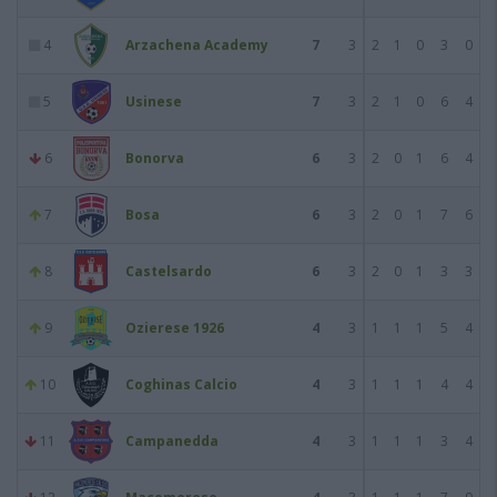
4
Arzachena Academy
7
3
2
1
0
3
0
5
Usinese
7
3
2
1
0
6
4
6
Bonorva
6
3
2
0
1
6
4
7
Bosa
6
3
2
0
1
7
6
8
Castelsardo
6
3
2
0
1
3
3
9
Ozierese 1926
4
3
1
1
1
5
4
10
Coghinas Calcio
4
3
1
1
1
4
4
11
Campanedda
4
3
1
1
1
3
4