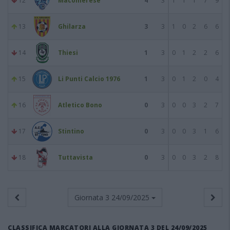
12
Macomerese
4
3
1
1
1
7
9
13
Ghilarza
3
3
1
0
2
6
6
14
Thiesi
1
3
0
1
2
2
6
15
Li Punti Calcio 1976
1
3
0
1
2
0
4
16
Atletico Bono
0
3
0
0
3
2
7
17
Stintino
0
3
0
0
3
1
6
18
Tuttavista
0
3
0
0
3
2
8
Giornata 3
24/09/2025
CLASSIFICA MARCATORI ALLA GIORNATA 3 DEL 24/09/2025