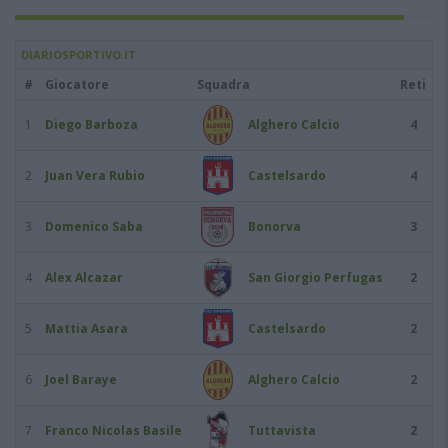
DIARIOSPORTIVO.IT
#
Giocatore
Squadra
Reti
1
Diego Barboza
Alghero Calcio
4
2
Juan Vera Rubio
Castelsardo
4
3
Domenico Saba
Bonorva
3
4
Alex Alcazar
San Giorgio Perfugas
2
5
Mattia Asara
Castelsardo
2
6
Joel Baraye
Alghero Calcio
2
7
Franco Nicolas Basile
Tuttavista
2