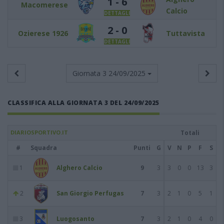
1 - 6
Macomerese
Calcio
DETTAGLI
2 - 0
Ozierese 1926
Tuttavista
DETTAGLI
Giornata 3
24/09/2025
CLASSIFICA ALLA GIORNATA 3 DEL 24/09/2025
DIARIOSPORTIVO.IT
Totali
#
Squadra
Punti
G
V
N
P
F
S
1
Alghero Calcio
9
3
3
0
0
13
3
2
San Giorgio Perfugas
7
3
2
1
0
5
1
3
Luogosanto
7
3
2
1
0
4
0