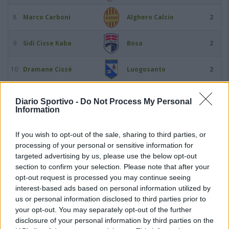
8
Marco Carboni
Alghero Calcio
2
9
Sidi Cisse Kaba
Bosa
2
10
Dramane Cissé
Luogosanto
2
11
Edoardo Donati
Arzachena Academy
2
Diario Sportivo -
Do Not Process My Personal
Information
12
Claudio Fadda
Bosa
2
If you wish to opt-out of the sale, sharing to third parties, or
processing of your personal or sensitive information for
13
Antonio Fantasia
Ozierese 1926
2
targeted advertising by us, please use the below opt-out
section to confirm your selection. Please note that after your
14
Bruno Marcelo Gavim
Macomerese
2
opt-out request is processed you may continue seeing
interest-based ads based on personal information utilized by
us or personal information disclosed to third parties prior to
15
Victory Igene
Usinese
2
your opt-out. You may separately opt-out of the further
disclosure of your personal information by third parties on the
16
Agustin Meli
Coghinas Calcio
2