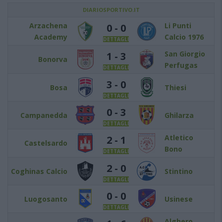
DIARIOSPORTIVO.IT
Arzachena
Li Punti
0 - 0
Academy
Calcio 1976
DETTAGLI
San Giorgio
1 - 3
Bonorva
Perfugas
DETTAGLI
3 - 0
Bosa
Thiesi
DETTAGLI
0 - 3
Campanedda
Ghilarza
DETTAGLI
Atletico
2 - 1
Castelsardo
Bono
DETTAGLI
2 - 0
Coghinas Calcio
Stintino
DETTAGLI
0 - 0
Luogosanto
Usinese
DETTAGLI
Alghero