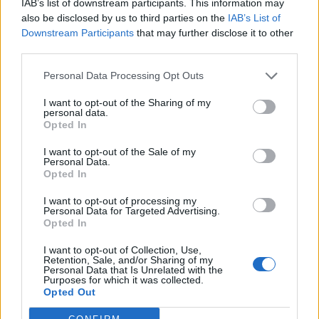
IAB’s list of downstream participants. This information may
also be disclosed by us to third parties on the
IAB’s List of
17
Luca Melis
Ghilarza
2
Downstream Participants
that may further disclose it to other
third parties.
18
Salvatore Mudadu
Usinese
2
Personal Data Processing Opt Outs
I want to opt-out of the Sharing of my
19
Predrag Radovanovic
Coghinas Calcio
2
personal data.
Opted In
20
Mattia Spano
Bosa
2
I want to opt-out of the Sale of my
Personal Data.
VISUALIZZA TUTTO
Opted In
I want to opt-out of processing my
Personal Data for Targeted Advertising.
Opted In
I want to opt-out of Collection, Use,
Retention, Sale, and/or Sharing of my
Personal Data that Is Unrelated with the
Purposes for which it was collected.
Opted Out