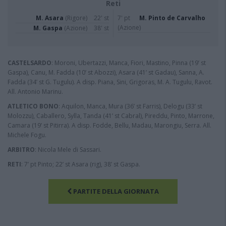
Reti
M. Asara
(Rigore)
22' st
7' pt
M. Pinto de Carvalho
(Azione)
M. Gaspa
(Azione)
38' st
CASTELSARDO
: Moroni, Ubertazzi, Manca, Fiori, Mastino, Pinna (19’ st
Gaspa), Canu, M. Fadda (10’ st Abozzi), Asara (41’ st Gadau), Sanna, A.
Fadda (34’ st G. Tugulu). A disp. Piana, Sini, Grigoras, M. A. Tugulu, Ravot.
All. Antonio Marinu.
ATLETICO BONO
: Aquilon, Manca, Mura (36’ st Farris), Delogu (33’ st
Molozzu), Caballero, Sylla, Tanda (41’ st Cabral), Pireddu, Pinto, Marrone,
Camara (19’ st Pitirra). A disp. Fodde, Bellu, Madau, Marongiu, Serra. All.
Michele Fogu.
ARBITRO
: Nicola Mele di Sassari.
RETI
: 7’ pt Pinto; 22’ st Asara (rig), 38’ st Gaspa.
PARTITE DELLA GIORNATA