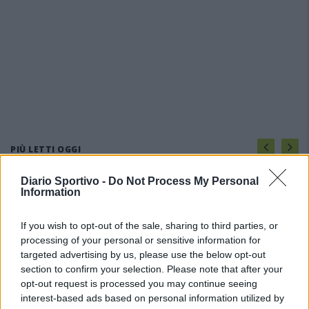
PIÙ LETTI OGGI
Diario Sportivo -
Do Not Process My Personal
Information
Amichevole Ossese: 3-1 al Cagliari Primavera,
doppietta di Tapparello
8 Ago 2026
If you wish to opt-out of the sale, sharing to third parties, or
processing of your personal or sensitive information for
targeted advertising by us, please use the below opt-out
Il Latte Dolce prende Dumani dalla Torres,
section to confirm your selection. Please note that after your
Mascia, Sorgente, Lopes, Limberti e Cherchi
gli altri acquisti
opt-out request is processed you may continue seeing
8 Ago 2026
interest-based ads based on personal information utilized by