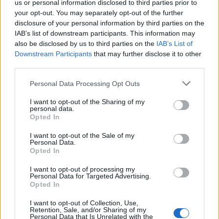
us or personal information disclosed to third parties prior to
Latte Dolce, che rivoluzione: addio a 23
your opt-out. You may separately opt-out of the further
giocatori della scorsa stagione
disclosure of your personal information by third parties on the
9 Ago 2024
IAB’s list of downstream participants. This information may
also be disclosed by us to third parties on the
IAB’s List of
Downstream Participants
that may further disclose it to other
L'Ilvamaddalena è tra i 13 club che hanno
third parties.
presentato domanda di ripescaggio
8 Lug 2026
Personal Data Processing Opt Outs
I want to opt-out of the Sharing of my
Zedda: Risultato giusto, ma continuiamo a
personal data.
lottare per i playoff
Opted In
16 Mar 2014
I want to opt-out of the Sale of my
Personal Data.
Opted In
I want to opt-out of processing my
Personal Data for Targeted Advertising.
Opted In
I want to opt-out of Collection, Use,
Retention, Sale, and/or Sharing of my
Personal Data that Is Unrelated with the