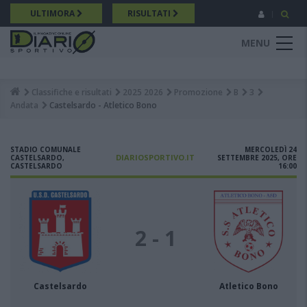
Salta
ULTIMORA
RISULTATI
al
contenuto
MENU
principale
Classifiche e risultati
2025 2026
Promozione
B
3
Breadcrumb
Andata
Castelsardo - Atletico Bono
STADIO COMUNALE
MERCOLEDÌ 24
DIARIOSPORTIVO.IT
CASTELSARDO,
SETTEMBRE 2025, ORE
CASTELSARDO
16:00
2 - 1
Castelsardo
Atletico Bono