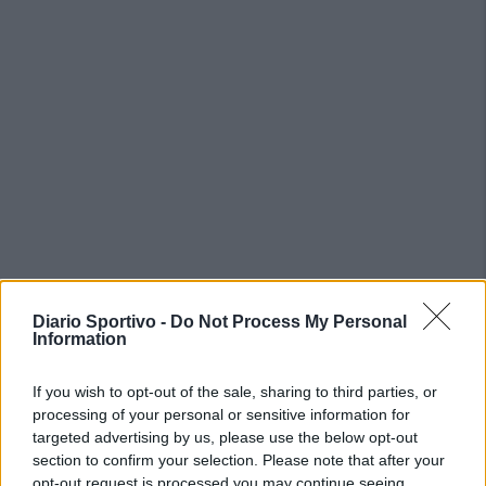
PIÙ LETTI OGGI
Diario Sportivo -
Do Not Process My Personal
Information
L'Ilvamaddalena è tra i 13 club che hanno
If you wish to opt-out of the sale, sharing to third parties, or
presentato domanda di ripescaggio
processing of your personal or sensitive information for
8 Lug 2026
targeted advertising by us, please use the below opt-out
section to confirm your selection. Please note that after your
Amichevole Ossese: 3-1 al Cagliari Primavera,
opt-out request is processed you may continue seeing