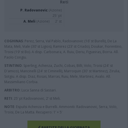
Reti
P. Radovanovic
(Azione)
25' pt
A. Meli
(Azione)
2' st
COGHINAS
: Perez, Serra, Val Pablo, Radovanovic (16’ st Burelli), De La
Mata, Meli, Viale (30’ st Ligios), Ramirez (23’ st Criado), Doukar, Fiorentino,
Troisi (19’ st Bo). A disp. Carbonara, A. Ruiu, Deriu, Figueiras, Borra. All.
Paolo Congiu.
STINTINO
: Sperling, Achenza, Zuchi, Cobas, Billi, Volo, Troisi (24' st
D'amico), Mancinelli (24' st Ciminelli), Marroquin (30' st Martinez), Zirulia,
Sotgiu. A disp. Diaz, Rosas, Marras, Ruiu, Mele, Martinez, Avalo. All.
Massimiliano Corbia.
ARBITRO
: Luca Sanna di Sassari.
RETI
: 25’ pt Radovanovic, 2’ st Meli.
NOTE
: Espulsi Achenza e Burrelli. Ammoniti: Radovanovic, Serra, Volo,
Troisi, De La Matta. Recupero: 1’ + 5’
PARTITE DELLA GIORNATA