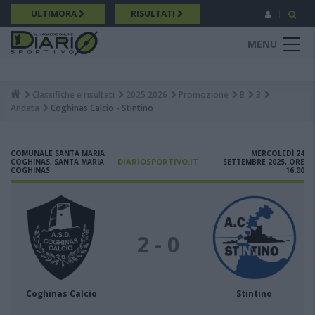
Salta
ULTIMORA
RISULTATI
al
contenuto
MENU
principale
Classifiche e risultati
2025 2026
Promozione
B
3
Breadcrumb
Andata
Coghinas Calcio - Stintino
COMUNALE SANTA MARIA
MERCOLEDÌ 24
DIARIOSPORTIVO.IT
COGHINAS, SANTA MARIA
SETTEMBRE 2025, ORE
COGHINAS
16:00
2 - 0
Coghinas Calcio
Stintino