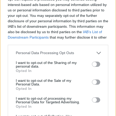
doppietta di Tapparello
interest-based ads based on personal information utilized by
8 Ago 2026
us or personal information disclosed to third parties prior to
your opt-out. You may separately opt-out of the further
disclosure of your personal information by third parties on the
Il Latte Dolce prende Dumani dalla Torres,
IAB’s list of downstream participants. This information may
Mascia, Sorgente, Lopes, Limberti e Cherchi
also be disclosed by us to third parties on the
IAB’s List of
gli altri acquisti
Downstream Participants
that may further disclose it to other
8 Ago 2026
third parties.
Il Selargius rinforza il centrocampo con
Manuel Rinino e Samuele Vacca
Personal Data Processing Opt Outs
6 Ago 2026
I want to opt-out of the Sharing of my
personal data.
Opted In
Il Monastir riparte dai pilastri Masia, Pinna e
Aloia, il primo acquisto è Loru
I want to opt-out of the Sale of my
7 Ago 2026
Personal Data.
Opted In
I want to opt-out of processing my
Personal Data for Targeted Advertising.
Opted In